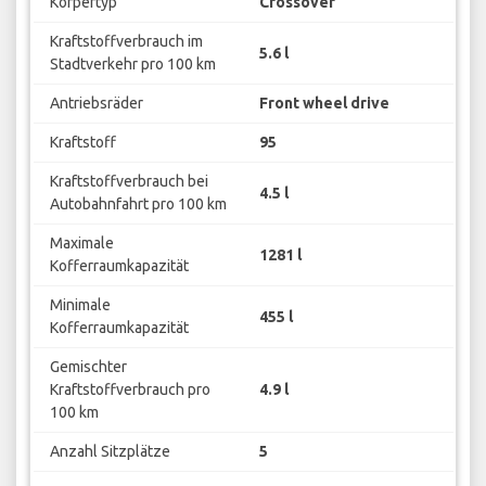
Körpertyp
Crossover
Kraftstoffverbrauch im
5.6 l
Stadtverkehr pro 100 km
Antriebsräder
Front wheel drive
Kraftstoff
95
Kraftstoffverbrauch bei
4.5 l
Autobahnfahrt pro 100 km
Maximale
1281 l
Kofferraumkapazität
Minimale
455 l
Kofferraumkapazität
Gemischter
Kraftstoffverbrauch pro
4.9 l
100 km
Anzahl Sitzplätze
5