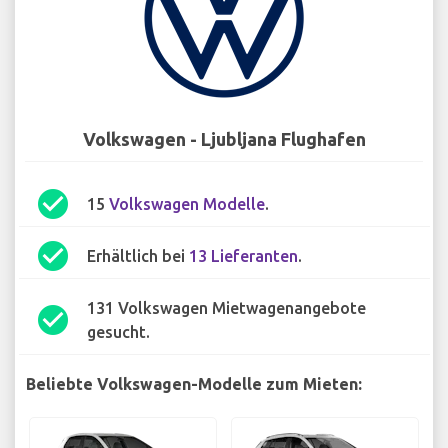
Volkswagen - Ljubljana Flughafen
check_circle
15
Volkswagen Modelle
.
check_circle
Erhältlich bei
13 Lieferanten
.
131 Volkswagen Mietwagenangebote
check_circle
gesucht.
Beliebte Volkswagen-Modelle zum Mieten: