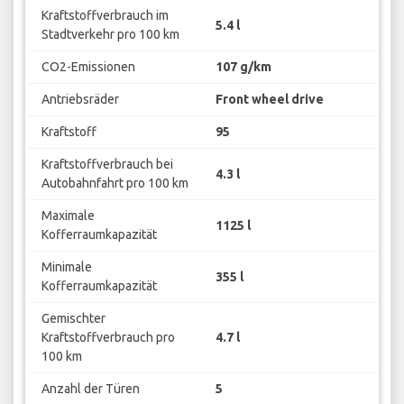
Kraftstoffverbrauch im
5.4 l
Stadtverkehr pro 100 km
CO2-Emissionen
107 g/km
Antriebsräder
Front wheel drive
Kraftstoff
95
Kraftstoffverbrauch bei
4.3 l
Autobahnfahrt pro 100 km
Maximale
1125 l
Kofferraumkapazität
Minimale
355 l
Kofferraumkapazität
Gemischter
Kraftstoffverbrauch pro
4.7 l
100 km
Anzahl der Türen
5