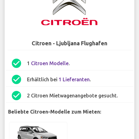
Citroen - Ljubljana Flughafen
check_circle
1
Citroen Modelle
.
check_circle
Erhältlich bei
1 Lieferanten
.
check_circle
2 Citroen Mietwagenangebote gesucht.
Beliebte Citroen-Modelle zum Mieten: