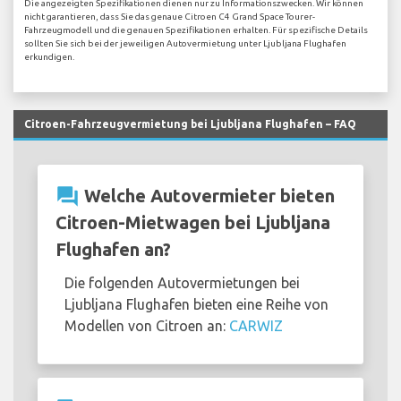
Die angezeigten Spezifikationen dienen nur zu Informationszwecken. Wir können
nicht garantieren, dass Sie das genaue Citroen C4 Grand Space Tourer-
Fahrzeugmodell und die genauen Spezifikationen erhalten. Für spezifische Details
sollten Sie sich bei der jeweiligen Autovermietung unter Ljubljana Flughafen
erkundigen.
Citroen-Fahrzeugvermietung bei Ljubljana Flughafen – FAQ
question_answer
Welche Autovermieter bieten
Citroen-Mietwagen bei Ljubljana
Flughafen an?
Die folgenden Autovermietungen bei
Ljubljana Flughafen bieten eine Reihe von
Modellen von Citroen an:
CARWIZ