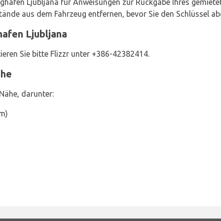
lughafen Ljubljana für Anweisungen zur Rückgabe Ihres gemietete
tände aus dem Fahrzeug entfernen, bevor Sie den Schlüssel ab
hafen Ljubljana
eren Sie bitte Flizzr unter +386-42382414.
ähe
 Nähe, darunter:
km)