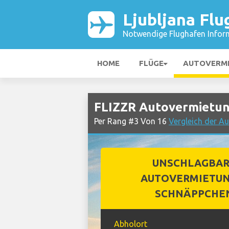
Ljubljana Flu
Notwendige Flughafen Infor
HOME
FLÜGE
AUTOVERM
FLIZZR Autovermietung
Per Rang #3 Von 16
Vergleich der A
UNSCHLAGBA
AUTOVERMIETUN
SCHNÄPPCHE
Abholort