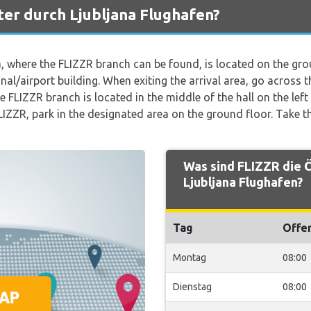
ter durch Ljubljana Flughafen?
a, where the FLIZZR branch can be found, is located on the gro
al/airport building. When exiting the arrival area, go across t
he FLIZZR branch is located in the middle of the hall on the left
ZZR, park in the designated area on the ground floor. Take the
Was sind FLIZZR die 
Ljubljana Flughafen?
Tag
Offe
Montag
08:00
Dienstag
08:00