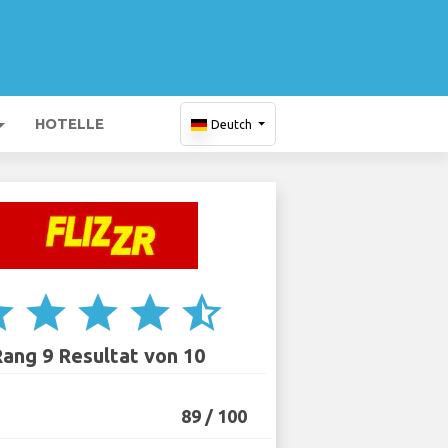
HOTELLE
Deutch
ar
star
star
star
star_half
ang 9 Resultat von 10
89 / 100