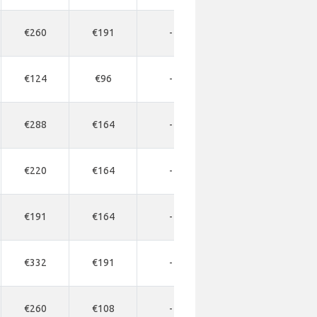
€260
€191
-
-
-
€124
€96
-
-
-
€288
€164
-
-
-
€220
€164
-
-
-
€191
€164
-
-
-
€332
€191
-
-
-
€260
€108
-
-
-