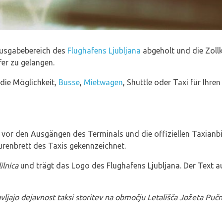
ausgabebereich des
Flughafens Ljubljana
abgeholt und die Zollk
er zu gelangen.
die Möglichkeit,
Busse
,
Mietwagen
, Shuttle oder Taxi für Ihr
t vor den Ausgängen des Terminals und die offiziellen Taxianbi
enbrett des Taxis gekennzeichnet.
ilnica
und trägt das Logo des Flughafens Ljubljana. Der Text a
jajo dejavnost taksi storitev na območju Letališča Jožeta Pu