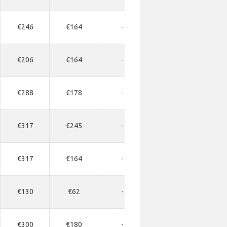
€246
€164
-
-
-
€206
€164
-
-
-
€288
€178
-
-
-
€317
€245
-
-
-
€317
€164
-
-
-
€130
€62
-
-
-
€300
€180
-
-
-