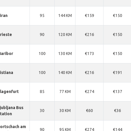
iran
95
144 KM
€159
€150
rieste
90
120 KM
€216
€150
aribor
100
130 KM
€173
€150
istiana
100
140 KM
€216
€191
lagenfurt
85
77 KM
€274
€137
jubljana Bus
30
30 KM
€60
€36
tation
ortschach am
90
95 KM
€274
€144