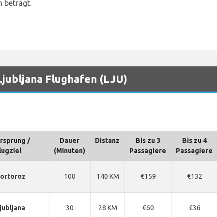
 beträgt.
Ljubljana Flughafen (LJU)
rsprung /
Dauer
Distanz
Bis zu 3
Bis zu 4
lugziel
(Minuten)
Passagiere
Passagiere
ortoroz
100
140 KM
€159
€132
jubljana
30
28 KM
€60
€36