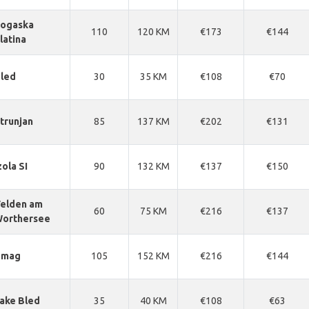
ogaska
110
120 KM
€173
€144
latina
led
30
35 KM
€108
€70
trunjan
85
137 KM
€202
€131
zola SI
90
132 KM
€137
€150
elden am
60
75 KM
€216
€137
orthersee
Umag
105
152 KM
€216
€144
ake Bled
35
40 KM
€108
€63