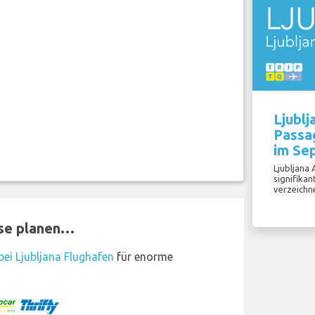
Ljublj
Passag
im Se
Ljubljana
signifika
verzeichn
ise planen…
ei Ljubljana Flughafen
für enorme