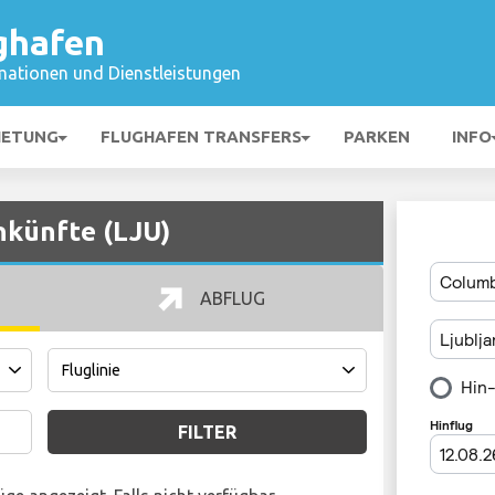
ghafen
mationen und Dienstleistungen
IETUNG
FLUGHAFEN TRANSFERS
PARKEN
INFO
nkünfte (LJU)
ABFLUG
FILTER