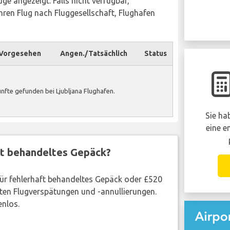
ge angezeigt. Falls nicht verfügbar,
ren Flug nach Fluggesellschaft, Flughafen
Vorgesehen
Angen./Tatsächlich
Status
nfte gefunden bei Ljubljana Flughafen.
Sie ha
eine e
ft behandeltes Gepäck?
 für fehlerhaft behandeltes Gepäck oder £520
ten Flugverspätungen und -annullierungen.
enlos.