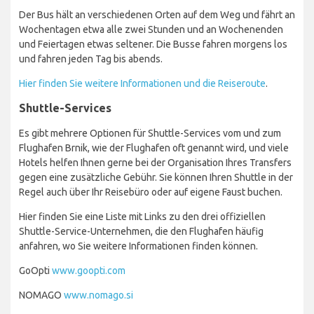
und dem Busbahnhof Ljubljana im Zentrum von Ljubljana. Die
Fahrt dauert etwa 45 Minuten und das Ticket wird direkt beim
Busfahrer zum Preis von 3,60 € für eine einfache Fahrt gekauft.
Der Bus hält an verschiedenen Orten auf dem Weg und fährt an
Wochentagen etwa alle zwei Stunden und an Wochenenden
und Feiertagen etwas seltener. Die Busse fahren morgens los
und fahren jeden Tag bis abends.
Hier finden Sie weitere Informationen und die Reiseroute
.
Shuttle-Services
Es gibt mehrere Optionen für Shuttle-Services vom und zum
Flughafen Brnik, wie der Flughafen oft genannt wird, und viele
Hotels helfen Ihnen gerne bei der Organisation Ihres Transfers
gegen eine zusätzliche Gebühr. Sie können Ihren Shuttle in der
Regel auch über Ihr Reisebüro oder auf eigene Faust buchen.
Hier finden Sie eine Liste mit Links zu den drei offiziellen
Shuttle-Service-Unternehmen, die den Flughafen häufig
anfahren, wo Sie weitere Informationen finden können.
GoOpti
www.goopti.com