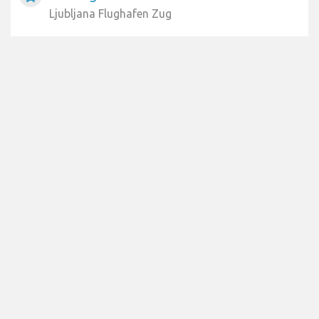
Ljubljana Flughafen Taxi
Bei Zug
train
Ljubljana Flughafen Zug