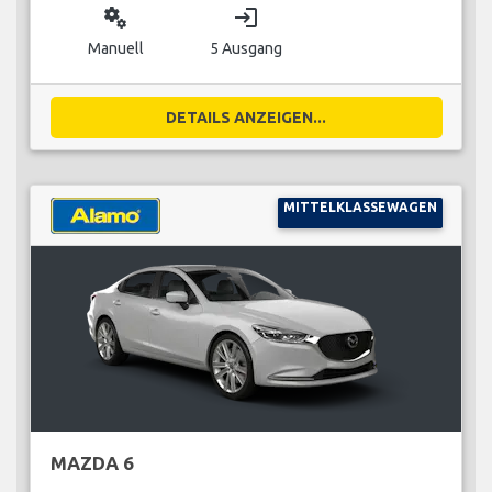
miscellaneous_services
login
Manuell
5 Ausgang
DETAILS ANZEIGEN...
MITTELKLASSEWAGEN
MAZDA 6