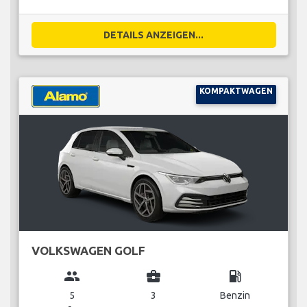
DETAILS ANZEIGEN...
KOMPAKTWAGEN
VOLKSWAGEN GOLF
group
business_center
local_gas_station
5
3
Benzin