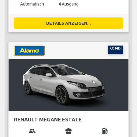
Automatisch
4 Ausgang
DETAILS ANZEIGEN...
KOMBI
RENAULT MEGANE ESTATE
group
business_center
local_gas_station