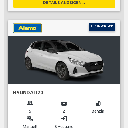
DETAILS ANZEIGEN...
KLEINWAGEN
HYUNDAI I20
group
business_center
local_gas_station
5
2
Benzin
miscellaneous_services
login
Manuell
5 Ausgang