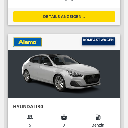
DETAILS ANZEIGEN...
KOMPAKTWAGEN
HYUNDAI I30
group
business_center
local_gas_station
5
3
Benzin