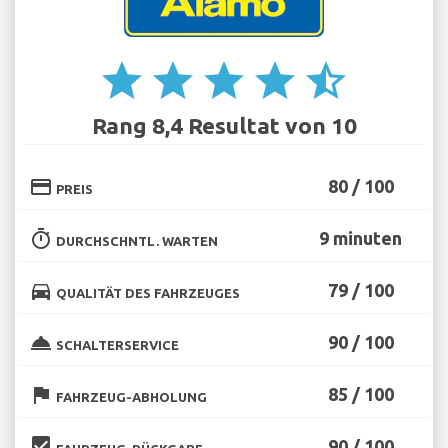
star
star
star
star
star_half
Rang 8,4 Resultat von 10
credit_card
80 / 100
PREIS
timer
9 minuten
DURCHSCHNTL. WARTEN
directions_car
79 / 100
QUALITÄT DES FAHRZEUGES
room_service
90 / 100
SCHALTERSERVICE
flag
85 / 100
FAHRZEUG-ABHOLUNG
beenhere
90 / 100