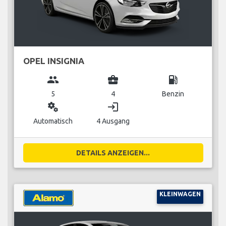
OPEL INSIGNIA
group
business_center
local_gas_station
5
4
Benzin
miscellaneous_services
login
Automatisch
4 Ausgang
DETAILS ANZEIGEN...
KLEINWAGEN