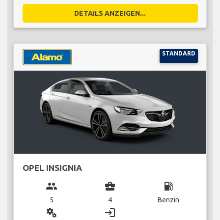
DETAILS ANZEIGEN...
STANDARD
OPEL INSIGNIA
group
business_center
local_gas_station
5
4
Benzin
miscellaneous_services
login