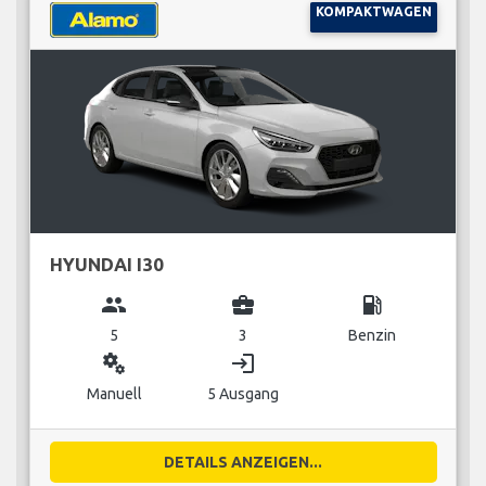
KOMPAKTWAGEN
HYUNDAI I30
group
business_center
local_gas_station
5
3
Benzin
miscellaneous_services
login
Manuell
5 Ausgang
DETAILS ANZEIGEN...