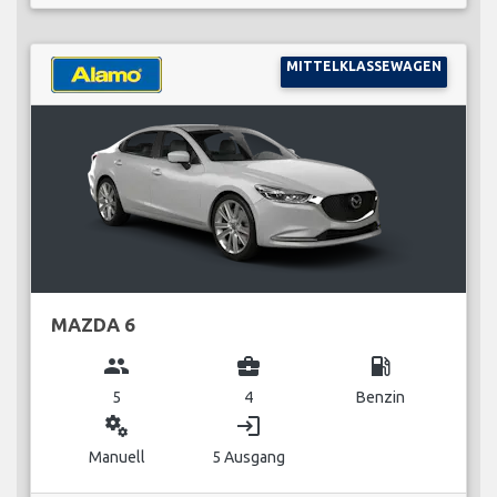
MITTELKLASSEWAGEN
MAZDA 6
group
business_center
local_gas_station
5
4
Benzin
miscellaneous_services
login
Manuell
5 Ausgang