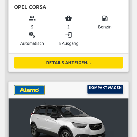
OPEL CORSA
group
business_center
local_gas_station
5
2
Benzin
miscellaneous_services
login
Automatisch
5 Ausgang
DETAILS ANZEIGEN...
KOMPAKTWAGEN