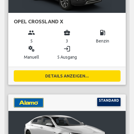
OPEL CROSSLAND X
group
business_center
local_gas_station
5
3
Benzin
miscellaneous_services
login
Manuell
5 Ausgang
DETAILS ANZEIGEN...
STANDARD