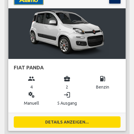
FIAT PANDA
group
business_center
local_gas_station
4
2
Benzin
miscellaneous_services
login
Manuell
5 Ausgang
DETAILS ANZEIGEN...