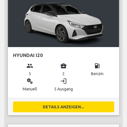
HYUNDAI I20
group
business_center
local_gas_station
5
2
Benzin
miscellaneous_services
login
Manuell
5 Ausgang
DETAILS ANZEIGEN...