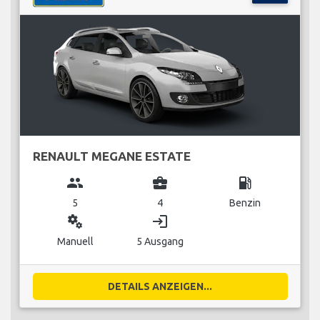
RENAULT MEGANE ESTATE
group
business_center
local_gas_station
5
4
Benzin
miscellaneous_services
login
Manuell
5 Ausgang
DETAILS ANZEIGEN...