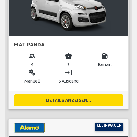
FIAT PANDA
group
business_center
local_gas_station
4
2
Benzin
miscellaneous_services
login
Manuell
5 Ausgang
DETAILS ANZEIGEN...
KLEINWAGEN