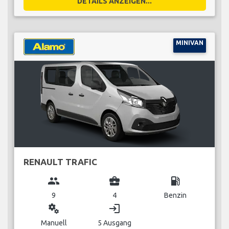
DETAILS ANZEIGEN...
MINIVAN
RENAULT TRAFIC
group
business_center
local_gas_station
9
4
Benzin
miscellaneous_services
login
Manuell
5 Ausgang