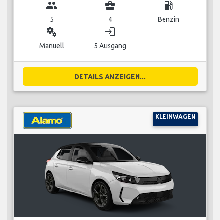
group
business_center
local_gas_station
5
4
Benzin
miscellaneous_services
login
Manuell
5 Ausgang
DETAILS ANZEIGEN...
KLEINWAGEN