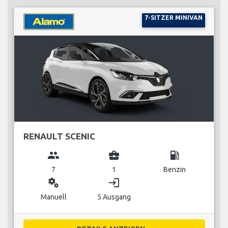
7-SITZER MINIVAN
RENAULT SCENIC
group
business_center
local_gas_station
7
1
Benzin
miscellaneous_services
login
Manuell
5 Ausgang