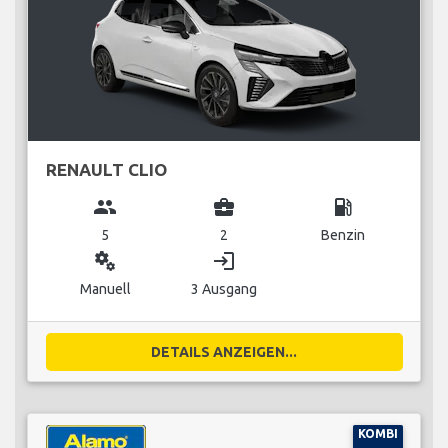
RENAULT CLIO
group
business_center
local_gas_station
5
2
Benzin
miscellaneous_services
login
Manuell
3 Ausgang
DETAILS ANZEIGEN...
KOMBI