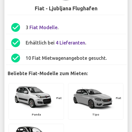
Fiat - Ljubljana Flughafen
check_circle
3
Fiat Modelle
.
check_circle
Erhältlich bei
4 Lieferanten
.
check_circle
10 Fiat Mietwagenangebote gesucht.
Beliebte Fiat-Modelle zum Mieten:
Fiat
Fiat
Panda
Tipo