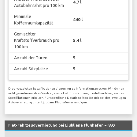
4.7 l
Autobahnfahrt pro 100 km
Minimale
440 l
Kofferraumkapazität
Gemischter
Kraftstoffverbrauch pro
5.4 l
100 km
Anzahl der Türen
5
Anzahl Sitzplätze
5
Die angezeigten Spezifikationen dienen nur zu Informationszwecken. Wir können
nicht garantieren, dass Sie das genaue Fiat Tipo-Fahrzeugmodell und die genauen
Spezifikationen erhalten. Für spezifische Details sollten Sie sich bei der jeweiligen
Autovermietung unter Ljubljana Flughafen erkundigen.
Fiat-Fahrzeugvermietung bei Ljubljana Flughafen – FAQ