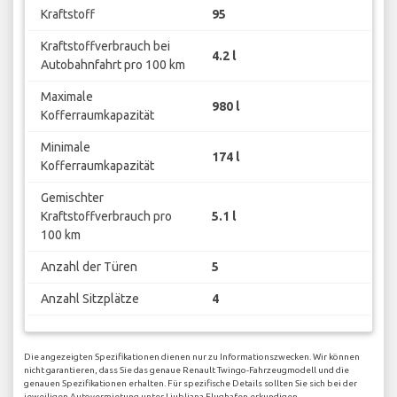
Kraftstoff
95
Kraftstoffverbrauch bei
4.2 l
Autobahnfahrt pro 100 km
Maximale
980 l
Kofferraumkapazität
Minimale
174 l
Kofferraumkapazität
Gemischter
Kraftstoffverbrauch pro
5.1 l
100 km
Anzahl der Türen
5
Anzahl Sitzplätze
4
Die angezeigten Spezifikationen dienen nur zu Informationszwecken. Wir können
nicht garantieren, dass Sie das genaue Renault Twingo-Fahrzeugmodell und die
genauen Spezifikationen erhalten. Für spezifische Details sollten Sie sich bei der
jeweiligen Autovermietung unter Ljubljana Flughafen erkundigen.