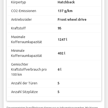
Körpertyp
Hatchback
CO2-Emissionen
137 g/km
Antriebsräder
Front wheel drive
Kraftstoff
95
Maximale
1247 l
Kofferraumkapazität
Minimale
402 l
Kofferraumkapazität
Gemischter
Kraftstoffverbrauch pro
6 l
100 km
Anzahl der Türen
5
Anzahl Sitzplätze
5
Die angezeigten Spezifikationen dienen nur zu Informationszwecken. Wir können