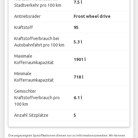
7.5 l
Stadtverkehr pro 100 km
Antriebsräder
Front wheel drive
Kraftstoff
95
Kraftstoffverbrauch bei
5.3 l
Autobahnfahrt pro 100 km
Maximale
1901 l
Kofferraumkapazität
Minimale
718 l
Kofferraumkapazität
Gemischter
Kraftstoffverbrauch pro
6.1 l
100 km
Anzahl Sitzplätze
5
Die angezeigten Spezifikationen dienen nur zu Informationszwecken. Wir können