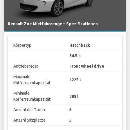
Renault Zoe Mietfahrzeuge – Spezifikationen
Körpertyp
Hatchback
34.5 h
Antriebsräder
Front wheel drive
Maximale
1225 l
Kofferraumkapazität
Minimale
388 l
Kofferraumkapazität
Anzahl der Türen
5
Anzahl Sitzplätze
5