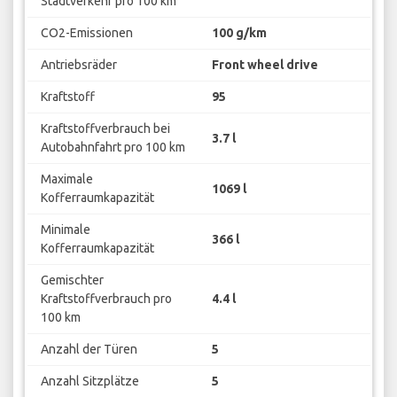
Stadtverkehr pro 100 km
CO2-Emissionen
100 g/km
Antriebsräder
Front wheel drive
Kraftstoff
95
Kraftstoffverbrauch bei
3.7 l
Autobahnfahrt pro 100 km
Maximale
1069 l
Kofferraumkapazität
Minimale
366 l
Kofferraumkapazität
Gemischter
Kraftstoffverbrauch pro
4.4 l
100 km
Anzahl der Türen
5
Anzahl Sitzplätze
5