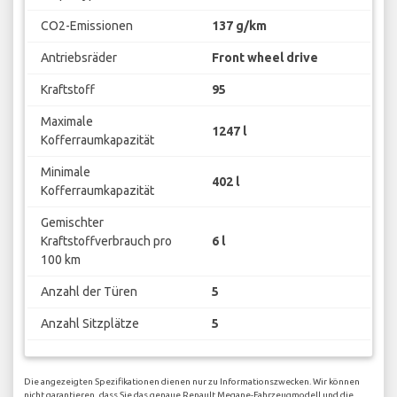
CO2-Emissionen
137 g/km
Antriebsräder
Front wheel drive
Kraftstoff
95
Maximale
1247 l
Kofferraumkapazität
Minimale
402 l
Kofferraumkapazität
Gemischter
Kraftstoffverbrauch pro
6 l
100 km
Anzahl der Türen
5
Anzahl Sitzplätze
5
Die angezeigten Spezifikationen dienen nur zu Informationszwecken. Wir können
nicht garantieren, dass Sie das genaue Renault Megane-Fahrzeugmodell und die