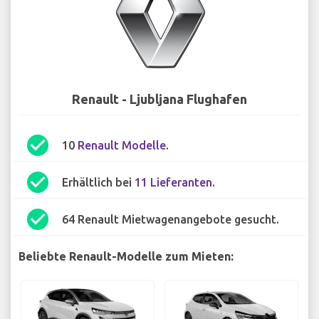
Renault - Ljubljana Flughafen
check_circle
10
Renault Modelle
.
check_circle
Erhältlich bei
11 Lieferanten
.
check_circle
64 Renault Mietwagenangebote gesucht.
Beliebte Renault-Modelle zum Mieten: