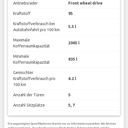
Antriebsräder
Front wheel drive
Kraftstoff
95
Kraftstoffverbrauch bei
5.5 l
Autobahnfahrt pro 100 km
Maximale
2065 l
Kofferraumkapazität
Minimale
835 l
Kofferraumkapazität
Gemischter
Kraftstoffverbrauch pro
6.2 l
100 km
Anzahl der Türen
5
Anzahl Sitzplätze
5, 7
Die angezeigten Spezifikationen dienen nur zu Informationszwecken. Wir können
nicht garantieren, dass Sie das genaue Skoda Kodiaq-Fahrzeugmodell und die