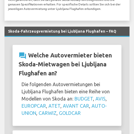
genauen Spezifikationen erhalten. Für spezifische Details sollten Sie sich bei der
jeweiligen Autovermietung unter Ljubljana Flughafen erkundigen.
Skoda-Fahrzeugvermietung bei Ljubljana Flughafen – FAQ
question_answer
Welche Autovermieter bieten
Skoda-Mietwagen bei Ljubljana
Flughafen an?
Die folgenden Autovermietungen bei
Ljubljana Flughafen bieten eine Reihe von
Modellen von Skoda an:
BUDGET
,
AVIS
,
EUROPCAR
,
ATET
,
AVANT CAR
,
AUTO-
UNION
,
CARWIZ
,
GOLDCAR