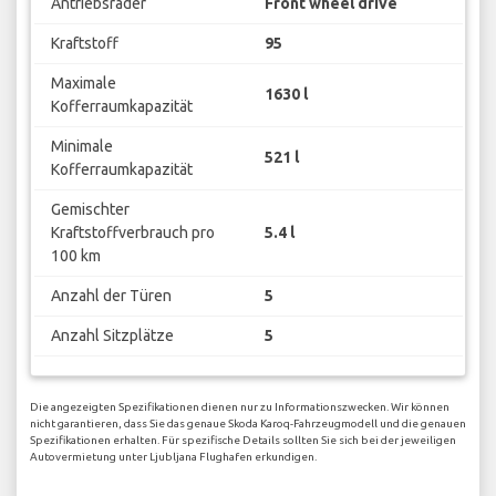
Antriebsräder
Front wheel drive
Kraftstoff
95
Maximale
1630 l
Kofferraumkapazität
Minimale
521 l
Kofferraumkapazität
Gemischter
Kraftstoffverbrauch pro
5.4 l
100 km
Anzahl der Türen
5
Anzahl Sitzplätze
5
Die angezeigten Spezifikationen dienen nur zu Informationszwecken. Wir können
nicht garantieren, dass Sie das genaue Skoda Karoq-Fahrzeugmodell und die genauen
Spezifikationen erhalten. Für spezifische Details sollten Sie sich bei der jeweiligen
Autovermietung unter Ljubljana Flughafen erkundigen.