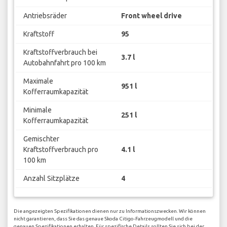
Antriebsräder
Front wheel drive
Kraftstoff
95
Kraftstoffverbrauch bei
3.7 l
Autobahnfahrt pro 100 km
Maximale
951 l
Kofferraumkapazität
Minimale
251 l
Kofferraumkapazität
Gemischter
Kraftstoffverbrauch pro
4.1 l
100 km
Anzahl Sitzplätze
4
Die angezeigten Spezifikationen dienen nur zu Informationszwecken. Wir können
nicht garantieren, dass Sie das genaue Skoda Citigo-Fahrzeugmodell und die
genauen Spezifikationen erhalten. Für spezifische Details sollten Sie sich bei der