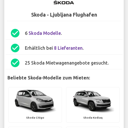
Skoda - Ljubljana Flughafen
check_circle
6
Skoda Modelle
.
check_circle
Erhältlich bei
8 Lieferanten
.
check_circle
25 Skoda Mietwagenangebote gesucht.
Beliebte Skoda-Modelle zum Mieten:
Skoda Citigo
Skoda Kodiaq