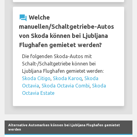
question_answer
Welche
manuellen/Schaltgetriebe-Autos
von Skoda können bei Ljubljana
Flughafen gemietet werden?
Die folgenden Skoda-Autos mit
Schalt-/Schaltgetriebe können bei
Ljubljana Flughafen gemietet werden:
Skoda Citigo
,
Skoda Karoq
,
Skoda
Octavia
,
Skoda Octavia Combi
,
Skoda
Octavia Estate
Alternative Automarken können bei Ljubljana Flughafen gemietet
werden