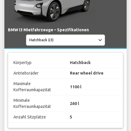
BMW i3 Mietfahrzeuge – Spezifikationen
Körpertyp
Hatchback
Antriebsräder
Rear wheel drive
Maximale
1100 l
Kofferraumkapazität
Minimale
260 l
Kofferraumkapazität
Anzahl Sitzplätze
5