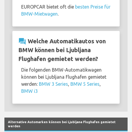
EUROPCAR bietet oft die
besten Preise für
BMW-Mietwagen
.
question_answer
Welche Automatikautos von
BMW können bei Ljubljana
Flughafen gemietet werden?
Die folgenden BMW-Automatikwagen
können bei Ljubljana Flughafen gemietet
werden:
BMW 3 Series
,
BMW 5 Series
,
BMW i3
Alternative Automarken können bei Ljubljana Flughafen gemietet
werden