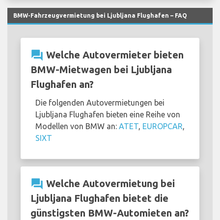
BMW-Fahrzeugvermietung bei Ljubljana Flughafen – FAQ
question_answer
Welche Autovermieter bieten
BMW-Mietwagen bei Ljubljana
Flughafen an?
Die folgenden Autovermietungen bei
Ljubljana Flughafen bieten eine Reihe von
Modellen von BMW an:
ATET
,
EUROPCAR
,
SIXT
question_answer
Welche Autovermietung bei
Ljubljana Flughafen bietet die
günstigsten BMW-Automieten an?