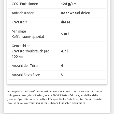
CO2-Emissionen
124 g/km
Antriebsräder
Rear wheel drive
Kraftstoff
diesel
Minimale
530 l
Kofferraumkapazität
Gemischter
Kraftstoffverbrauch pro
4.7 l
100 km
Anzahl der Türen
4
Anzahl Sitzplätze
5
Die angezeigten Spezifikationen dienen nur zu Informationszwecken. Wir können
nicht garantieren, dass Sie das genaue BMW 5 Series-Fahrzeugmodell und die
genauen Spezifikationen erhalten. Für spezifische Details sollten Sie sich bei der
jeweiligen Autovermietung unter Ljubljana Flughafen erkundigen.