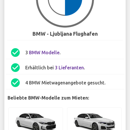
BMW - Ljubljana Flughafen
check_circle
3
BMW Modelle
.
check_circle
Erhältlich bei
3 Lieferanten
.
check_circle
4 BMW Mietwagenangebote gesucht.
Beliebte BMW-Modelle zum Mieten: