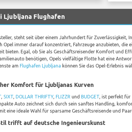
 Ljubljana Flughafen
teller, steht seit über einem Jahrhundert für Zuverlässigkeit,
ch Opel immer darauf konzentriert, Fahrzeuge anzubieten, die 
it bieten. Egal, ob Sie als Geschäftsreisender Komfort und Eff
amilienauto benötigen, Opels vielfältige Flotte hat eine Antwo
ienste am
Flughafen Ljubljana
können Sie das Opel-Erlebnis wäh
cher Komfort für Ljubljanas Kurven
T
,
SIXT
,
DOLLAR THRIFTY
,
FLIZZR
und
BUDGET
, ist perfekt fü
pakte Auto zeichnet sich durch sein sanftes Handling, komfor
omit eine ideale Wahl für sparsame Geschäftsreisende und Paare
til trifft auf deutsche Ingenieurskunst