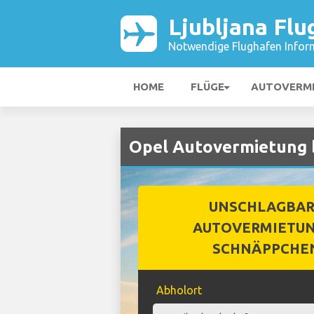
Ljubljana Flu
Notwendige Flughafen Infor
HOME
FLÜGE
AUTOVERM
Opel Autovermietung b
UNSCHLAGBA
AUTOVERMIETUN
SCHNÄPPCHE
Abholort