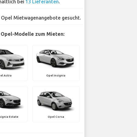
hältlich bei
13 Lieferanten
.
 Opel Mietwagenangebote gesucht.
 Opel-Modelle zum Mieten:
el Astra
Opel Insignia
signia Estate
Opel Corsa