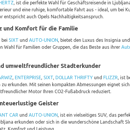
HERTZ
, ist die perfekte Wahl für Geschäftsreisende in Ljubljan
erieur und eine ruhige, komfortable Fahrt aus - ideal, um bei 
r entspricht auch Opels Nachhaltigkeitsanspruch.
z und Komfort für die Familie
h bei
SIXT
und
AUTO-UNION
, bietet den Luxus des Insignia un
n Wahl für Familien oder Gruppen, die das Beste aus ihrer
Aut
d umweltfreundlicher Stadterkunder
ARWIZ
,
ENTERPRISE
,
SIXT
,
DOLLAR THRIFTY
und
FLIZZR
, ist 
 zu erkunden. Mit seinen kompakten Abmessungen eignet sich 
tfreundlicher Motor Ihren CO2-Fußabdruck reduziert.
nteuerlustige Geister
ANT CAR
und
AUTO-UNION
, ist ein vielseitiges SUV, das perfe
jubljana erkunden oder sich in die wunderschöne Landschaft 
atz, Komfort und Leistung.