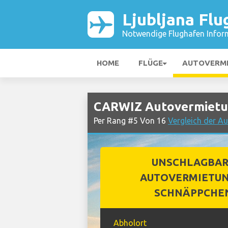
Ljubljana Flu
Notwendige Flughafen Infor
HOME
FLÜGE
AUTOVERM
CARWIZ Autovermietun
Per Rang #5 Von 16
Vergleich der A
UNSCHLAGBA
AUTOVERMIETUN
SCHNÄPPCHE
Abholort