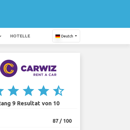
HOTELLE
Deutch
ar
star
star
star
star_half
ang 9 Resultat von 10
87 / 100