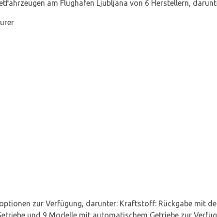
tfahrzeugen am Flughafen Ljubljana von 6 Herstellern, darunt
urer
optionen zur Verfügung, darunter: Kraftstoff: Rückgabe mit d
etriebe und 9 Modelle mit automatischem Getriebe zur Verfüg