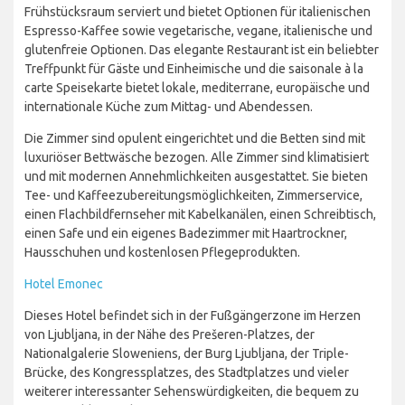
Frühstücksraum serviert und bietet Optionen für italienischen
Espresso-Kaffee sowie vegetarische, vegane, italienische und
glutenfreie Optionen. Das elegante Restaurant ist ein beliebter
Treffpunkt für Gäste und Einheimische und die saisonale à la
carte Speisekarte bietet lokale, mediterrane, europäische und
internationale Küche zum Mittag- und Abendessen.
Die Zimmer sind opulent eingerichtet und die Betten sind mit
luxuriöser Bettwäsche bezogen. Alle Zimmer sind klimatisiert
und mit modernen Annehmlichkeiten ausgestattet. Sie bieten
Tee- und Kaffeezubereitungsmöglichkeiten, Zimmerservice,
einen Flachbildfernseher mit Kabelkanälen, einen Schreibtisch,
einen Safe und ein eigenes Badezimmer mit Haartrockner,
Hausschuhen und kostenlosen Pflegeprodukten.
Hotel Emonec
Dieses Hotel befindet sich in der Fußgängerzone im Herzen
von Ljubljana, in der Nähe des Prešeren-Platzes, der
Nationalgalerie Sloweniens, der Burg Ljubljana, der Triple-
Brücke, des Kongressplatzes, des Stadtplatzes und vieler
weiterer interessanter Sehenswürdigkeiten, die bequem zu