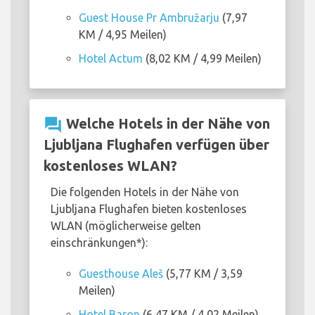
Guest House Pr Ambružarju
(7,97
KM / 4,95 Meilen)
Hotel Actum
(8,02 KM / 4,99 Meilen)
question_answer
Welche Hotels in der Nähe von
Ljubljana Flughafen verfügen über
kostenloses WLAN?
Die folgenden Hotels in der Nähe von
Ljubljana Flughafen bieten kostenloses
WLAN (möglicherweise gelten
einschränkungen*):
Guesthouse Aleš
(5,77 KM / 3,59
Meilen)
Hotel Baron
(6,47 KM / 4,02 Meilen)