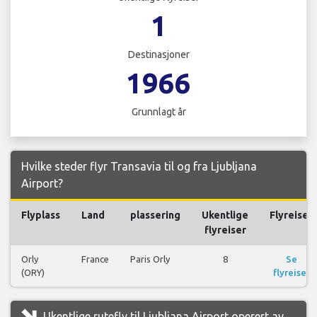
1
Destinasjoner
1966
Grunnlagt år
Hvilke steder flyr Transavia til og fra Ljubljana
Airport?
Flyplass
Land
plassering
Ukentlige
Flyreiser
flyreiser
Orly
France
Paris Orly
8
Se
(ORY)
flyreiser
Ukentlige rutefly til Ljubljana Airport operert av