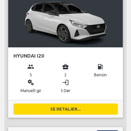
HYUNDAI I20
group
business_center
local_gas_station
5
2
Bensin
miscellaneous_services
login
Manuelt gir
5 Dør
SE DETALJER...