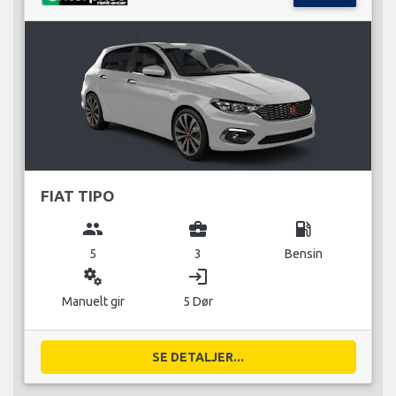
FIAT TIPO
group
business_center
local_gas_station
5
3
Bensin
miscellaneous_services
login
Manuelt gir
5 Dør
SE DETALJER...