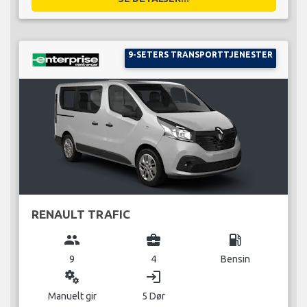
9-SETERS TRANSPORTTJENESTER
RENAULT TRAFIC
group
business_center
local_gas_station
9
4
Bensin
miscellaneous_services
login
Manuelt gir
5 Dør