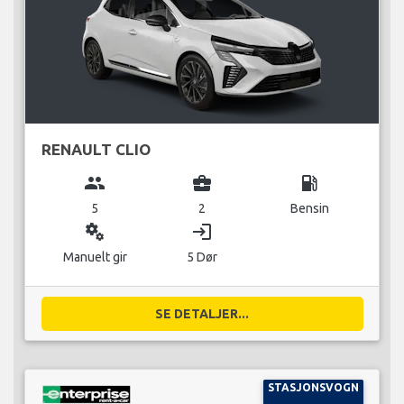
RENAULT CLIO
group
business_center
local_gas_station
5
2
Bensin
miscellaneous_services
login
Manuelt gir
5 Dør
SE DETALJER...
STASJONSVOGN