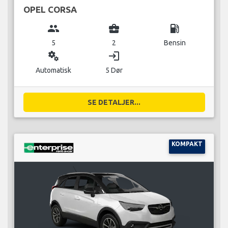
OPEL CORSA
group
business_center
local_gas_station
5
2
Bensin
miscellaneous_services
login
Automatisk
5 Dør
SE DETALJER...
KOMPAKT