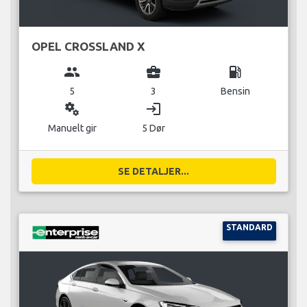
OPEL CROSSLAND X
group
business_center
local_gas_station
5
3
Bensin
miscellaneous_services
login
Manuelt gir
5 Dør
SE DETALJER...
STANDARD