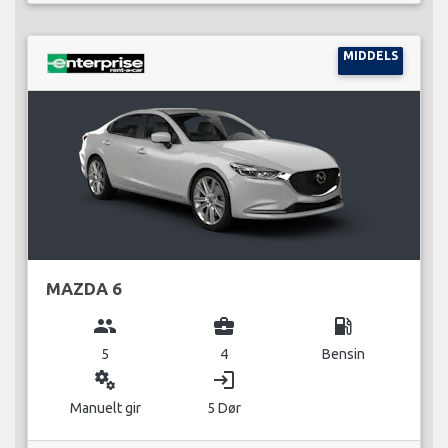
MIDDELS
MAZDA 6
group
business_center
local_gas_station
5
4
Bensin
miscellaneous_services
login
Manuelt gir
5 Dør