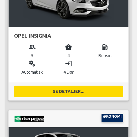
OPEL INSIGNIA
group
business_center
local_gas_station
5
4
Bensin
miscellaneous_services
login
Automatisk
4 Dør
SE DETALJER...
ØKONOMI