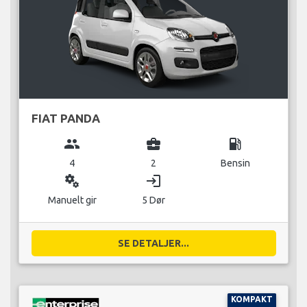
FIAT PANDA
group
business_center
local_gas_station
4
2
Bensin
miscellaneous_services
login
Manuelt gir
5 Dør
SE DETALJER...
KOMPAKT