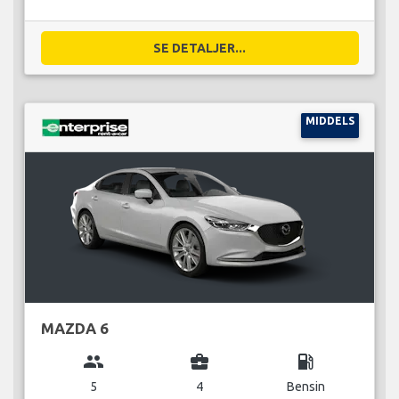
SE DETALJER...
MIDDELS
MAZDA 6
group
business_center
local_gas_station
5
4
Bensin