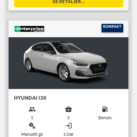
SE DETALJER...
KOMPAKT
HYUNDAI I30
group
business_center
local_gas_station
5
3
Bensin
miscellaneous_services
login
Manuelt gir
5 Dør