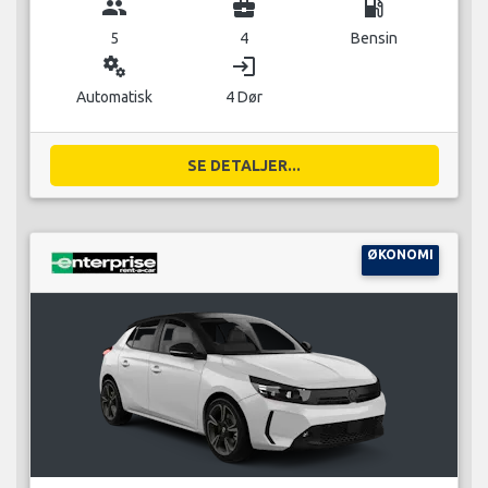
group
business_center
local_gas_station
5
4
Bensin
miscellaneous_services
login
Automatisk
4 Dør
SE DETALJER...
ØKONOMI