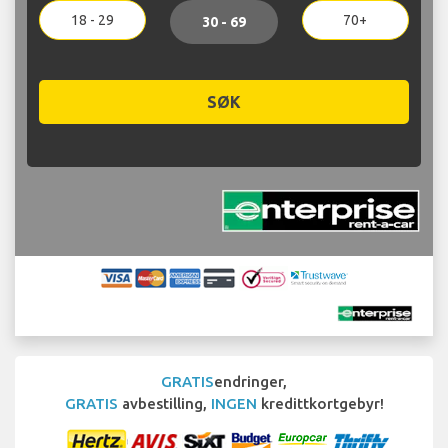
18 - 29
70+
30 - 69
SØK
GRATIS
endringer,
GRATIS
avbestilling,
INGEN
kredittkortgebyr!