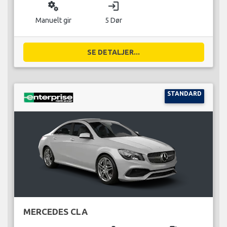
miscellaneous_services
login
Manuelt gir
5 Dør
SE DETALJER...
STANDARD
MERCEDES CLA