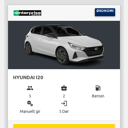
ØKONOMI
HYUNDAI I20
group
business_center
local_gas_station
5
2
Bensin
miscellaneous_services
login
Manuelt gir
5 Dør