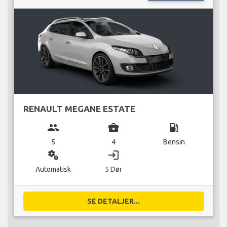
RENAULT MEGANE ESTATE
group
business_center
local_gas_station
5
4
Bensin
miscellaneous_services
login
Automatisk
5 Dør
SE DETALJER...