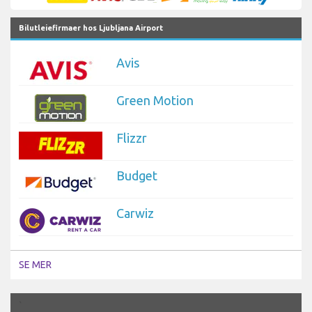
Bilutleiefirmaer hos Ljubljana Airport
Avis
Green Motion
Flizzr
Budget
Carwiz
SE MER
`