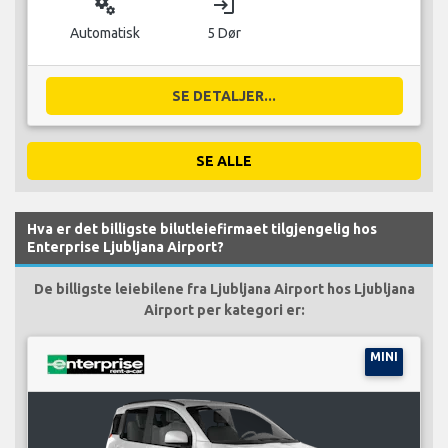
miscellaneous_services
login
Automatisk
5 Dør
SE DETALJER...
SE ALLE
Hva er det billigste bilutleiefirmaet tilgjengelig hos
Enterprise Ljubljana Airport?
De billigste leiebilene fra Ljubljana Airport hos Ljubljana
Airport per kategori er:
MINI