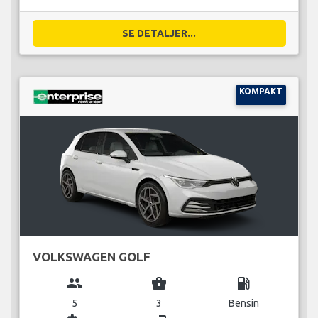
SE DETALJER...
KOMPAKT
VOLKSWAGEN GOLF
group
business_center
local_gas_station
5
3
Bensin