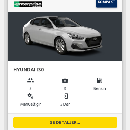
KOMPAKT
HYUNDAI I30
group
business_center
local_gas_station
5
3
Bensin
miscellaneous_services
login
Manuelt gir
5 Dør
SE DETALJER...