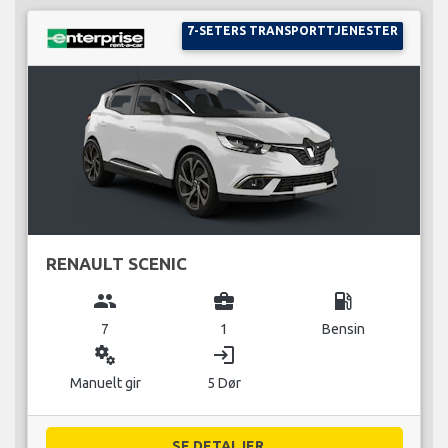
7-SETERS TRANSPORTTJENESTER
RENAULT SCENIC
group
business_center
local_gas_station
7
1
Bensin
miscellaneous_services
login
Manuelt gir
5 Dør
SE DETALJER...