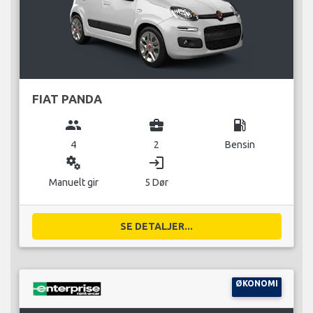
FIAT PANDA
group
business_center
local_gas_station
4
2
Bensin
miscellaneous_services
login
Manuelt gir
5 Dør
SE DETALJER...
ØKONOMI