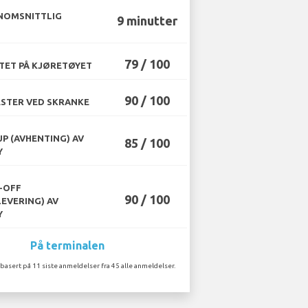
NOMSNITTLIG
9 minutter
79 / 100
TET PÅ KJØRETØYET
90 / 100
STER VED SKRANKE
UP (AVHENTING) AV
85 / 100
Y
-OFF
90 / 100
LEVERING) AV
Y
På terminalen
 basert på 11 siste anmeldelser fra 45 alle anmeldelser.