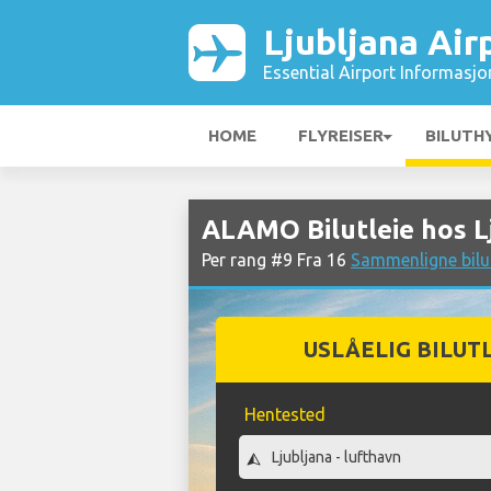
Ljubljana Air
Essential Airport Informasjo
HOME
FLYREISER
BILUTH
ALAMO Bilutleie hos L
Per rang #9 Fra 16
Sammenligne bilut
USLÅELIG BILUT
Hentested