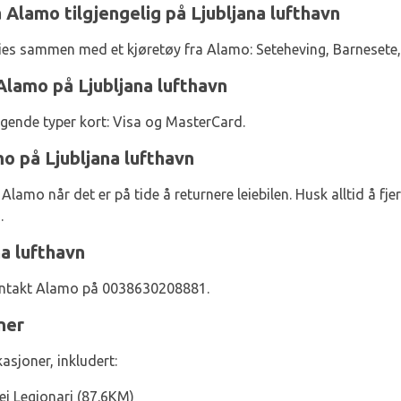
a Alamo tilgjengelig på Ljubljana lufthavn
eies sammen med et kjøretøy fra Alamo: Seteheving, Barnesete
Alamo på Ljubljana lufthavn
lgende typer kort: Visa og MasterCard.
mo på Ljubljana lufthavn
lamo når det er på tide å returnere leiebilen. Husk alltid å fje
.
a lufthavn
kontakt Alamo på 0038630208881.
ner
sjoner, inkludert:
Dei Legionari (87.6KM)