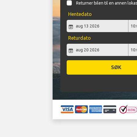
Returner bilen til en annen loka
Hentedato
Returdato
SØK