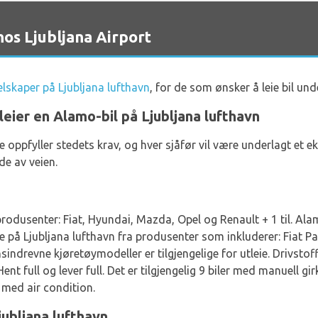
os Ljubljana Airport
selskaper på Ljubljana lufthavn
, for de som ønsker å leie bil und
leier en Alamo-bil på Ljubljana lufthavn
de oppfyller stedets krav, og hver sjåfør vil være underlagt et ek
de av veien.
produsenter: Fiat, Hyundai, Mazda, Opel og Renault + 1 til. Alam
leie på Ljubljana lufthavn fra produsenter som inkluderer: Fiat 
sindrevne kjøretøymodeller er tilgjengelige for utleie. Drivstof
 Hent full og lever full. Det er tilgjengelig 9 biler med manuell 
 med air condition.
jubljana lufthavn