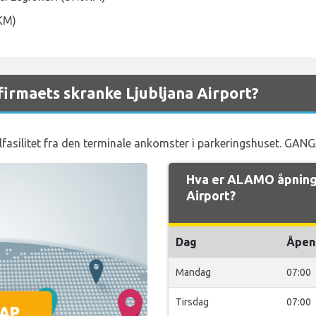
2KM)
irmaets skranke Ljubljana Airport?
 bilfasilitet fra den terminale ankomster i parkeringshuset. G
Hva er ALAMO åpnings
Airport?
Dag
Åpen
Mandag
07:00
Tirsdag
07:00