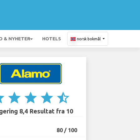
O & NYHETER
HOTELS
norsk bokmål
ar
star
star
star
star_half
ering 8,4 Resultat fra 10
80 / 100