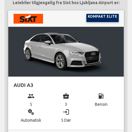
Leiebiler tilgjengelig fra Sixt hos Ljubljana Airport er:
KOMPAKT ELITE
AUDI A3
group
business_center
local_gas_station
5
3
Bensin
miscellaneous_services
login
Automatisk
5 Dør