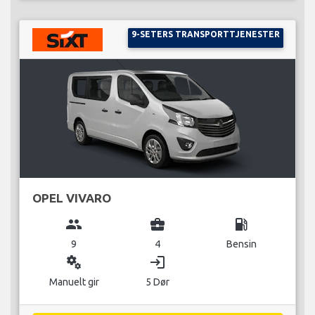
9-SETERS TRANSPORTTJENESTER
OPEL VIVARO
group
business_center
local_gas_station
9
4
Bensin
miscellaneous_services
login
Manuelt gir
5 Dør