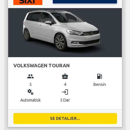
VOLKSWAGEN TOURAN
group
business_center
local_gas_station
5
4
Bensin
miscellaneous_services
login
Automatisk
5 Dør
SE DETALJER...