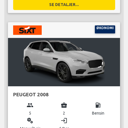
SE DETALJER...
ØKONOMI
PEUGEOT 2008
group
business_center
local_gas_station
5
2
Bensin
miscellaneous_services
login