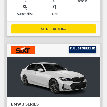
5
4
Bensin
miscellaneous_services
login
Automatisk
5 Dør
SE DETALJER...
FULL STØRRELSE
BMW 3 SERIES