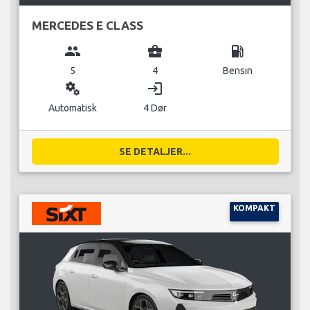
MERCEDES E CLASS
group
business_center
local_gas_station
5
4
Bensin
miscellaneous_services
login
Automatisk
4 Dør
SE DETALJER...
KOMPAKT