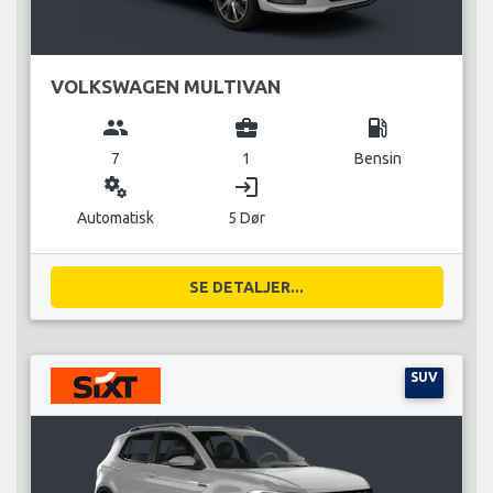
VOLKSWAGEN MULTIVAN
group
business_center
local_gas_station
7
1
Bensin
miscellaneous_services
login
Automatisk
5 Dør
SE DETALJER...
SUV