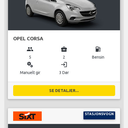
OPEL CORSA
group
business_center
local_gas_station
5
2
Bensin
miscellaneous_services
login
Manuelt gir
3 Dør
SE DETALJER...
STASJONSVOGN