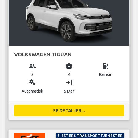
VOLKSWAGEN TIGUAN
group
business_center
local_gas_station
5
4
Bensin
miscellaneous_services
login
Automatisk
5 Dør
SE DETALJER...
5-SETERS TRANSPORTTJENESTER