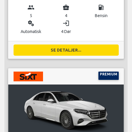
group
business_center
local_gas_station
5
4
Bensin
miscellaneous_services
login
Automatisk
4 Dør
SE DETALJER...
PREMIUM