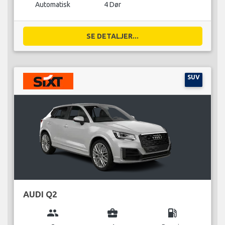
Automatisk
4 Dør
SE DETALJER...
SUV
AUDI Q2
group
business_center
local_gas_station