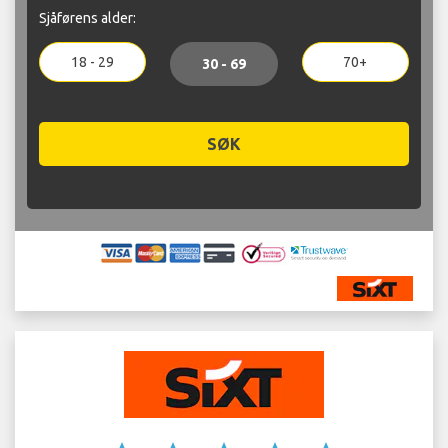
Sjåførens alder:
18 - 29
70+
30 - 69
SØK