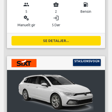
group
business_center
local_gas_station
5
2
Bensin
miscellaneous_services
login
Manuelt gir
5 Dør
SE DETALJER...
STASJONSVOGN