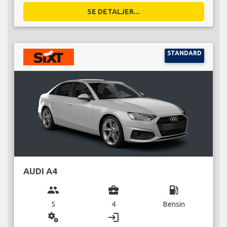
SE DETALJER...
STANDARD
AUDI A4
group
business_center
local_gas_station
5
4
Bensin
miscellaneous_services
login