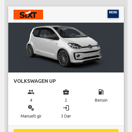
MINI
VOLKSWAGEN UP
group
business_center
local_gas_station
4
2
Bensin
miscellaneous_services
login
Manuelt gir
3 Dør