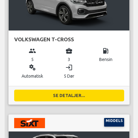
VOLKSWAGEN T-CROSS
group
business_center
local_gas_station
5
3
Bensin
miscellaneous_services
login
Automatisk
5 Dør
SE DETALJER...
MIDDELS