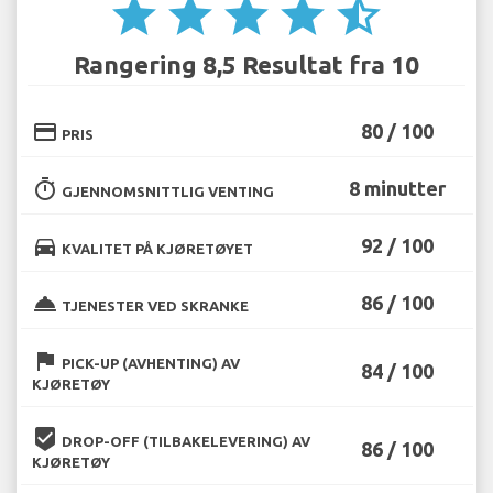
star
star
star
star
star_half
Rangering 8,5 Resultat fra 10
credit_card
80 / 100
PRIS
timer
8 minutter
GJENNOMSNITTLIG VENTING
directions_car
92 / 100
KVALITET PÅ KJØRETØYET
room_service
86 / 100
TJENESTER VED SKRANKE
flag
PICK-UP (AVHENTING) AV
84 / 100
KJØRETØY
beenhere
DROP-OFF (TILBAKELEVERING) AV
86 / 100
KJØRETØY