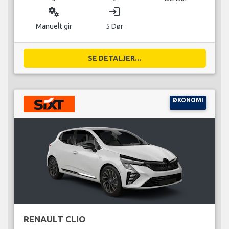
miscellaneous_services
login
Manuelt gir
5 Dør
SE DETALJER...
ØKONOMI
RENAULT CLIO