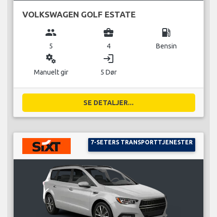
VOLKSWAGEN GOLF ESTATE
group
business_center
local_gas_station
5
4
Bensin
miscellaneous_services
login
Manuelt gir
5 Dør
SE DETALJER...
7-SETERS TRANSPORTTJENESTER