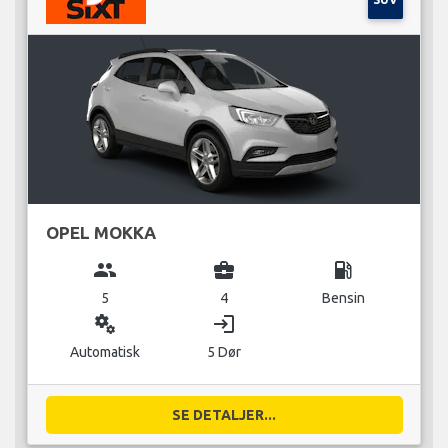
OPEL MOKKA
group
business_center
local_gas_station
5
4
Bensin
miscellaneous_services
login
Automatisk
5 Dør
SE DETALJER...