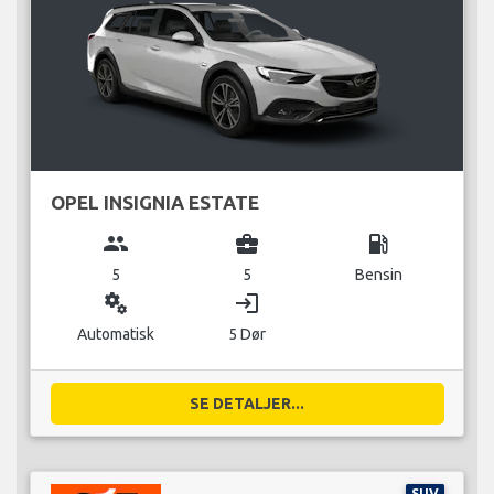
OPEL INSIGNIA ESTATE
group
business_center
local_gas_station
5
5
Bensin
miscellaneous_services
login
Automatisk
5 Dør
SE DETALJER...
SUV