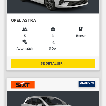
OPEL ASTRA
group
business_center
local_gas_station
5
3
Bensin
miscellaneous_services
login
Automatisk
5 Dør
SE DETALJER...
ØKONOMI