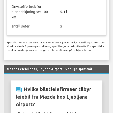
Drivstofforbruk for
blandet kjøring per 100
5.1 l
km
antall seter
5
Spesifikasjonene som vises er kun for informasjonsformål, vi kan ikke garantere den
eksakte Mazda 6 kjøretøymodellen og spesifikasjonene du vil motta. For spesifikke
detaljer bør du sjekke med det gitte bilutleiefirmaet på Ljubljana Airport.
Mazda Leiebil hos Ljubljana Airport – Vanlige spørsmål
question_answer
Hvilke bilutleiefirmaer tilbyr
leiebil fra Mazda hos Ljubljana
Airport?