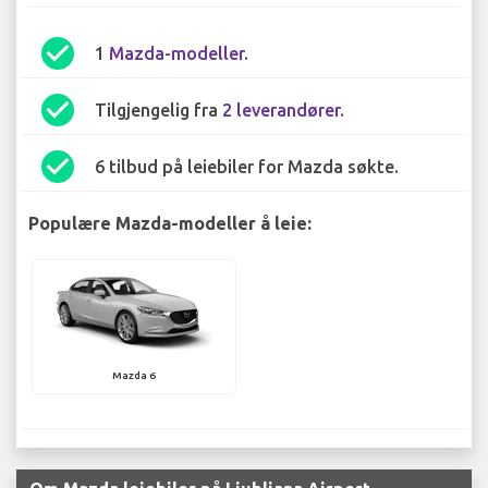
check_circle
1
Mazda-modeller
.
check_circle
Tilgjengelig fra
2 leverandører
.
check_circle
6 tilbud på leiebiler for Mazda søkte.
Populære Mazda-modeller å leie:
Mazda 6