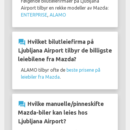
Følgende bilutleiefirmaer på Ljubljana
Airport tilbyr en rekke modeller av Mazda:
ENTERPRISE
,
ALAMO
question_answer
Hvilket bilutleiefirma på
Ljubljana Airport tilbyr de billigste
leiebilene fra Mazda?
ALAMO tilbyr ofte de
beste prisene på
leiebiler fra Mazda
.
question_answer
Hvilke manuelle/pinneskifte
Mazda-biler kan leies hos
Ljubljana Airport?