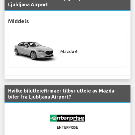
Ljubljana Airport
Middels
Mazda 6
Hvilke bilutleiefirmaer tilbyr utleie av Mazda-
biler fra Ljubljana Airport?
ENTERPRISE