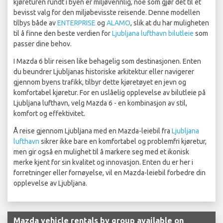
kjøreturen rundt i byen er miljøvennlig, noe som gjør det til et
bevisst valg for den miljøbevisste reisende. Denne modellen
tilbys både av
ENTERPRISE
og
ALAMO
, slik at du har muligheten
til å finne den beste verdien for
Ljubljana lufthavn bilutleie
som
passer dine behov.
I Mazda 6 blir reisen like behagelig som destinasjonen. Enten
du beundrer Ljubljanas historiske arkitektur eller navigerer
gjennom byens trafikk, tilbyr dette kjøretøyet en jevn og
komfortabel kjøretur. For en uslåelig opplevelse av bilutleie på
Ljubljana lufthavn, velg Mazda 6 - en kombinasjon av stil,
komfort og effektivitet.
Å reise gjennom Ljubljana med en Mazda-leiebil fra
Ljubljana
lufthavn
sikrer ikke bare en komfortabel og problemfri kjøretur,
men gir også en mulighet til å markere seg med et ikonisk
merke kjent for sin kvalitet og innovasjon. Enten du er her i
forretninger eller fornøyelse, vil en Mazda-leiebil forbedre din
opplevelse av Ljubljana.
Mazda vehicle rentals by group available on