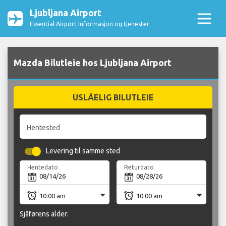
Ljubljana Airport
Essential Airport Informasjon og tjenester
Mazda Bilutleie hos Ljubljana Airport
USLÅELIG BILUTLEIE
Hentested
Levering til samme sted
Hentedato
Returdato
Sjåførens alder: