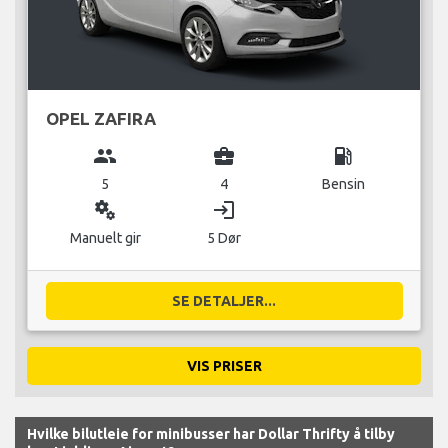
OPEL ZAFIRA
group
business_center
local_gas_station
5
4
Bensin
miscellaneous_services
login
Manuelt gir
5 Dør
SE DETALJER...
VIS PRISER
Hvilke bilutleie for minibusser har Dollar Thrifty å tilby