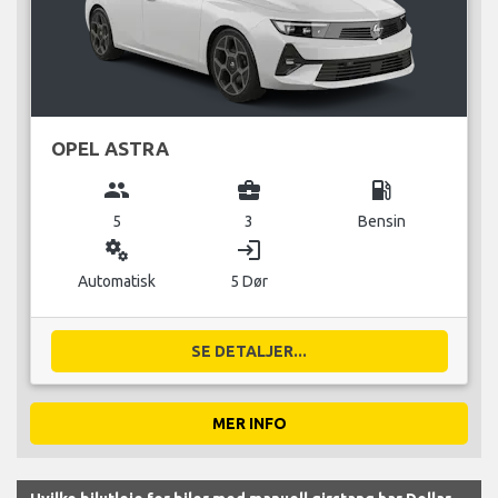
OPEL ASTRA
group
business_center
local_gas_station
5
3
Bensin
miscellaneous_services
login
Automatisk
5 Dør
SE DETALJER...
MER INFO