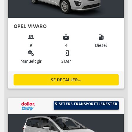
OPEL VIVARO
group
business_center
local_gas_station
9
4
Diesel
miscellaneous_services
login
Manuelt gir
5 Dør
SE DETALJER...
5-SETERS TRANSPORTTJENESTER