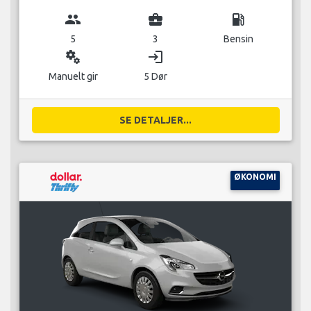
group
business_center
local_gas_station
5
3
Bensin
miscellaneous_services
login
Manuelt gir
5 Dør
SE DETALJER...
ØKONOMI