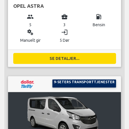
OPEL ASTRA
group
business_center
local_gas_station
5
3
Bensin
miscellaneous_services
login
Manuelt gir
5 Dør
SE DETALJER...
9-SETERS TRANSPORTTJENESTER