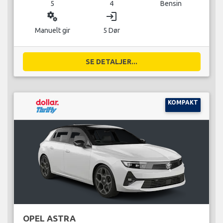
5
4
Bensin
miscellaneous_services
login
Manuelt gir
5 Dør
SE DETALJER...
KOMPAKT
OPEL ASTRA