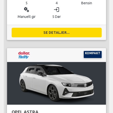
5
4
Bensin
miscellaneous_services
login
Manuelt gir
5 Dør
SE DETALJER...
KOMPAKT
OPEL ASTRA