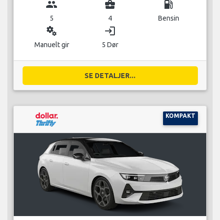
group
business_center
local_gas_station
5
4
Bensin
miscellaneous_services
login
Manuelt gir
5 Dør
SE DETALJER...
KOMPAKT