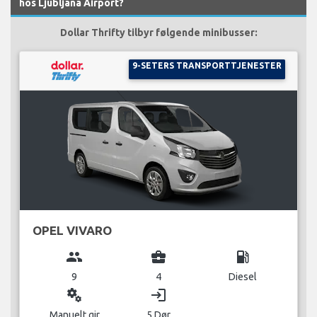
hos Ljubljana Airport?
Dollar Thrifty tilbyr følgende minibusser:
9-SETERS TRANSPORTTJENESTER
OPEL VIVARO
group
business_center
local_gas_station
9
4
Diesel
miscellaneous_services
login
Manuelt gir
5 Dør