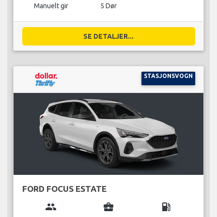
Manuelt gir
5 Dør
SE DETALJER...
STASJONSVOGN
FORD FOCUS ESTATE
group
business_center
local_gas_station