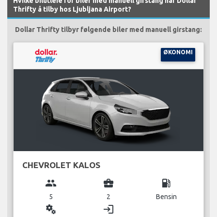
Hvilke bilutleie for biler med manuell girstang har Dollar
Thrifty å tilby hos Ljubljana Airport?
Dollar Thrifty tilbyr følgende biler med manuell girstang:
ØKONOMI
CHEVROLET KALOS
group
business_center
local_gas_station
5
2
Bensin
miscellaneous_services
login