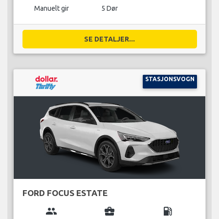
Manuelt gir
5 Dør
SE DETALJER...
STASJONSVOGN
FORD FOCUS ESTATE
group
business_center
local_gas_station