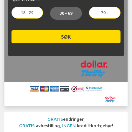
18 - 29
70+
30 - 69
SØK
GRATIS
endringer,
GRATIS
avbestilling,
INGEN
kredittkortgebyr!