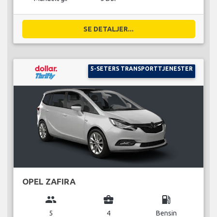
SE DETALJER...
5-SETERS TRANSPORTTJENESTER
OPEL ZAFIRA
group
business_center
local_gas_station
5
4
Bensin