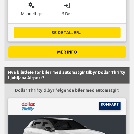
miscellaneous_services
login
Manuelt gir
5 Dør
SE DETALJER...
MER INFO
Hva bilutleie for biler med automatgir tilbyr Dollar Thrifty
Ljubljana Airport?
Dollar Thrifty tilbyr følgende biler med automatgir:
KOMPAKT