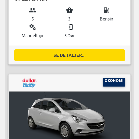
group
business_center
local_gas_station
5
3
Bensin
miscellaneous_services
login
Manuelt gir
5 Dør
SE DETALJER...
ØKONOMI