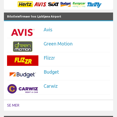
Bilutleiefirmaer hos Ljubljana Airport
Avis
Green Motion
Flizzr
Budget
Carwiz
SE MER