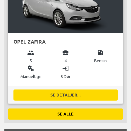
OPEL ZAFIRA
group
business_center
local_gas_station
5
4
Bensin
miscellaneous_services
login
Manuelt gir
5 Dør
SE DETALJER...
SE ALLE