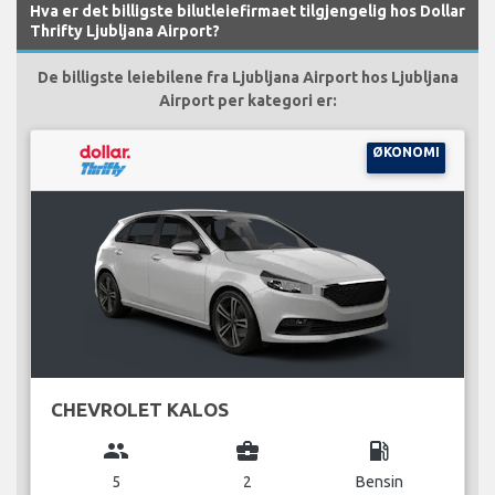
Hva er det billigste bilutleiefirmaet tilgjengelig hos Dollar
Thrifty Ljubljana Airport?
De billigste leiebilene fra Ljubljana Airport hos Ljubljana
Airport per kategori er:
ØKONOMI
CHEVROLET KALOS
group
business_center
local_gas_station
5
2
Bensin