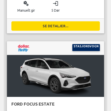
miscellaneous_services
login
Manuelt gir
5 Dør
SE DETALJER...
STASJONSVOGN
FORD FOCUS ESTATE