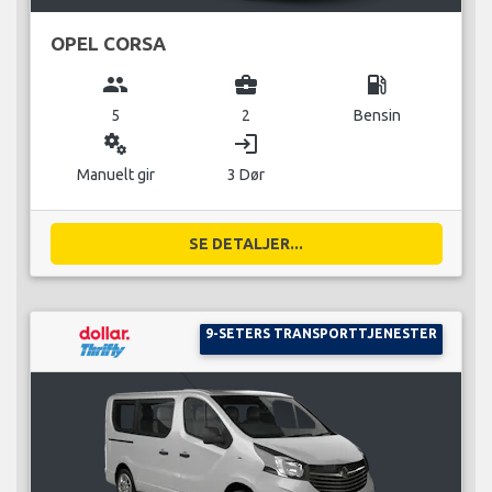
OPEL CORSA
group
business_center
local_gas_station
5
2
Bensin
miscellaneous_services
login
Manuelt gir
3 Dør
SE DETALJER...
9-SETERS TRANSPORTTJENESTER