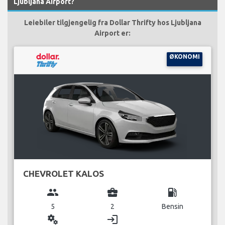
Ljubljana Airport?
Leiebiler tilgjengelig fra Dollar Thrifty hos Ljubljana
Airport er:
ØKONOMI
CHEVROLET KALOS
group
business_center
local_gas_station
5
2
Bensin
miscellaneous_services
login