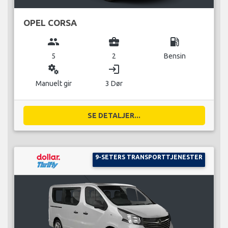
OPEL CORSA
group
business_center
local_gas_station
5
2
Bensin
miscellaneous_services
login
Manuelt gir
3 Dør
SE DETALJER...
9-SETERS TRANSPORTTJENESTER