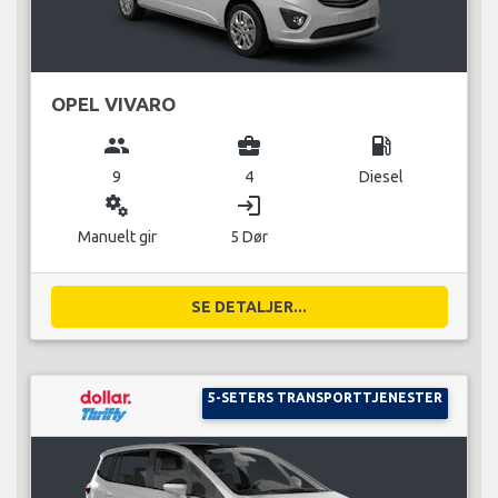
OPEL VIVARO
group
business_center
local_gas_station
9
4
Diesel
miscellaneous_services
login
Manuelt gir
5 Dør
SE DETALJER...
5-SETERS TRANSPORTTJENESTER