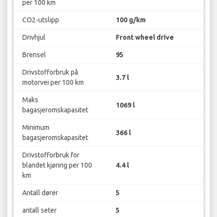
per 100 km
CO2-utslipp
100 g/km
Drivhjul
Front wheel drive
Brensel
95
Drivstofforbruk på
3.7 l
motorvei per 100 km
Maks
1069 l
bagasjeromskapasitet
Minimum
366 l
bagasjeromskapasitet
Drivstofforbruk for
blandet kjøring per 100
4.4 l
km
Antall dører
5
antall seter
5