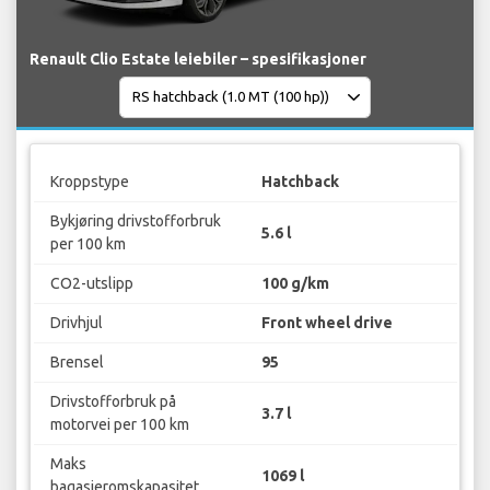
Renault Clio Estate leiebiler – spesifikasjoner
Kroppstype
Hatchback
Bykjøring drivstofforbruk
5.6 l
per 100 km
CO2-utslipp
100 g/km
Drivhjul
Front wheel drive
Brensel
95
Drivstofforbruk på
3.7 l
motorvei per 100 km
Maks
1069 l
bagasjeromskapasitet