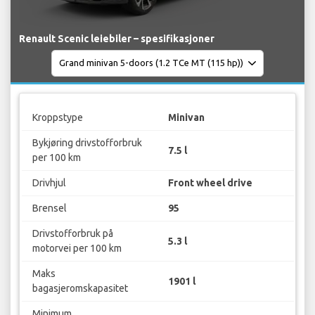
Renault Scenic leiebiler – spesifikasjoner
Kroppstype
Minivan
Bykjøring drivstofforbruk
7.5 l
per 100 km
Drivhjul
Front wheel drive
Brensel
95
Drivstofforbruk på
5.3 l
motorvei per 100 km
Maks
1901 l
bagasjeromskapasitet
Minimum