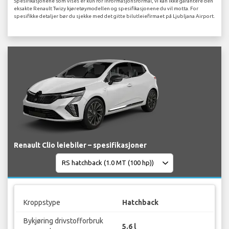
Spesifikasjonene som vises er kun for informasjonsformål, vi kan ikke garantere den
eksakte Renault Twizy kjøretøymodellen og spesifikasjonene du vil motta. For
spesifikke detaljer bør du sjekke med det gitte bilutleiefirmaet på Ljubljana Airport.
Renault Clio leiebiler – spesifikasjoner
Kroppstype
Hatchback
Bykjøring drivstofforbruk
5.6 l