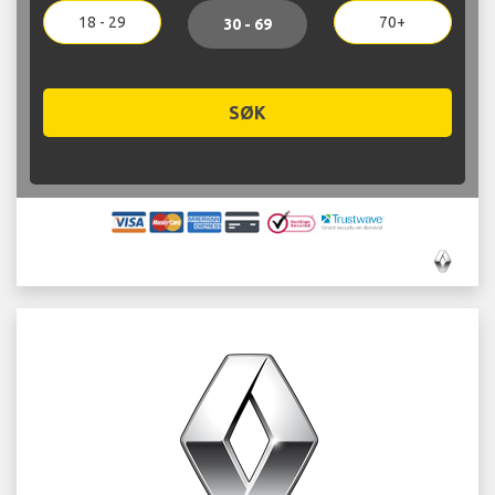
18 - 29
70+
30 - 69
SØK