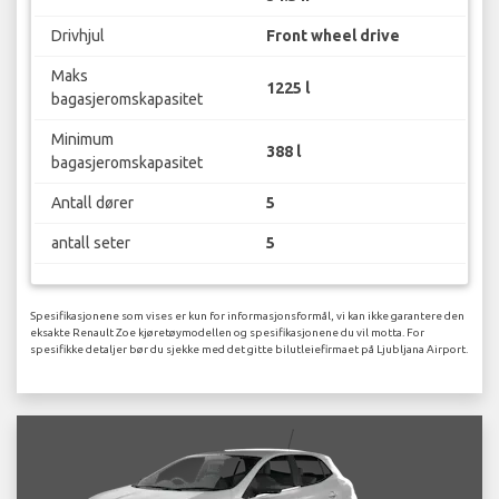
Drivhjul
Front wheel drive
Maks
1225 l
bagasjeromskapasitet
Minimum
388 l
bagasjeromskapasitet
Antall dører
5
antall seter
5
Spesifikasjonene som vises er kun for informasjonsformål, vi kan ikke garantere den
eksakte Renault Zoe kjøretøymodellen og spesifikasjonene du vil motta. For
spesifikke detaljer bør du sjekke med det gitte bilutleiefirmaet på Ljubljana Airport.