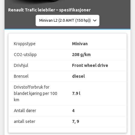
Renault Trafic leiebiler – spesifikasjoner
Kroppstype
Minivan
CO2-utslipp
208 g/km
Drivhjul
Front wheel drive
Brensel
diesel
Drivstofforbruk for
blandet kjøring per 100
7.9 l
km
Antall dører
4
antall seter
7, 9