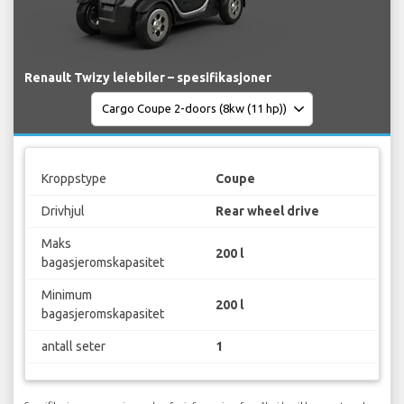
Renault Twizy leiebiler – spesifikasjoner
Kroppstype
Coupe
Drivhjul
Rear wheel drive
Maks
200 l
bagasjeromskapasitet
Minimum
200 l
bagasjeromskapasitet
antall seter
1