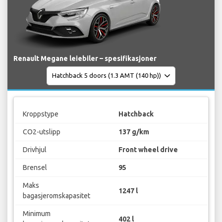
Renault Megane leiebiler – spesifikasjoner
Kroppstype
Hatchback
CO2-utslipp
137 g/km
Drivhjul
Front wheel drive
Brensel
95
Maks
1247 l
bagasjeromskapasitet
Minimum
402 l