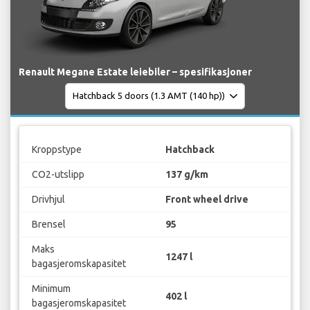
Renault Megane Estate leiebiler – spesifikasjoner
Kroppstype
Hatchback
CO2-utslipp
137 g/km
Drivhjul
Front wheel drive
Brensel
95
Maks
1247 l
bagasjeromskapasitet
Minimum
402 l
bagasjeromskapasitet