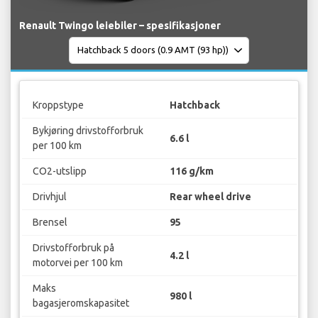
Renault Twingo leiebiler – spesifikasjoner
Kroppstype
Hatchback
Bykjøring drivstofforbruk
6.6 l
per 100 km
CO2-utslipp
116 g/km
Drivhjul
Rear wheel drive
Brensel
95
Drivstofforbruk på
4.2 l
motorvei per 100 km
Maks
980 l
bagasjeromskapasitet