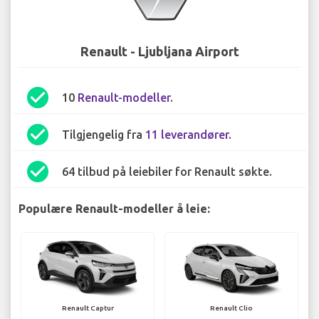
Renault - Ljubljana Airport
check_circle
10
Renault-modeller
.
check_circle
Tilgjengelig fra
11 leverandører
.
check_circle
64 tilbud på leiebiler for Renault søkte.
Populære Renault-modeller å leie:
Renault Captur
Renault Clio