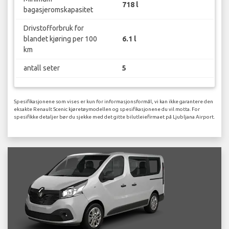
718 l
bagasjeromskapasitet
Drivstofforbruk for
blandet kjøring per 100
6.1 l
km
antall seter
5
Spesifikasjonene som vises er kun for informasjonsformål, vi kan ikke garantere den
eksakte Renault Scenic kjøretøymodellen og spesifikasjonene du vil motta. For
spesifikke detaljer bør du sjekke med det gitte bilutleiefirmaet på Ljubljana Airport.