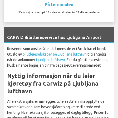
På terminalen
*Kalkulasjon basert på 18 siste anmeldelser fra 21 alle anmeldelser.
`
CARWIZ Bilutleieservice hos Ljubljana Airport
Reisende som ønsker å leie bil mens de er i Brnik har et bredt
utvalg av
bilutleieselskaper på Ljubljana lufthavn
tilgjengelig
når de ankommer
Ljubljana lufthavn
. Før du går til møtestedet,
husk å hente bagasjen din fra bagasjeutleveringsområdet.
Nyttig informasjon når du leier
kjøretøy fra Carwiz på Ljubljana
lufthavn
Alle ekstra sjåfører må legges til leieavtalen, må oppfylle de
samme kravene som hovedsjåføren og være til stede ved
henting. Hver ekstra sjåfør pålegges et daglig tillegg. Prisen for
en ekstra sjåfør starter fra 3,57 EUR. *Avhengig av hvilken type