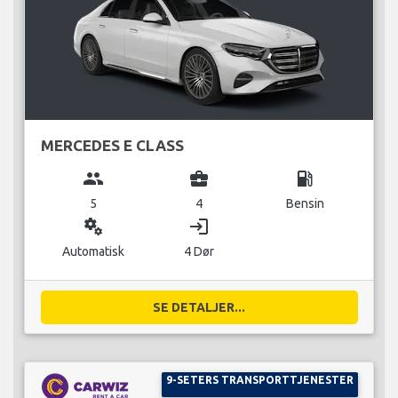
MERCEDES E CLASS
group
business_center
local_gas_station
5
4
Bensin
miscellaneous_services
login
Automatisk
4 Dør
SE DETALJER...
9-SETERS TRANSPORTTJENESTER