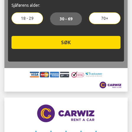
Sjåførens alder:
18 - 29
70+
30 - 69
SØK