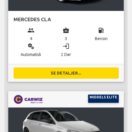
MERCEDES CLA
group
business_center
local_gas_station
4
3
Bensin
miscellaneous_services
login
Automatisk
2 Dør
SE DETALJER...
MIDDELS ELITE