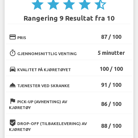
star
star
star
star
star_half
Rangering 9 Resultat fra 10
credit_card
87 / 100
PRIS
timer
5 minutter
GJENNOMSNITTLIG VENTING
directions_car
100 / 100
KVALITET PÅ KJØRETØYET
room_service
91 / 100
TJENESTER VED SKRANKE
flag
PICK-UP (AVHENTING) AV
86 / 100
KJØRETØY
beenhere
DROP-OFF (TILBAKELEVERING) AV
88 / 100
KJØRETØY