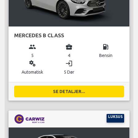
MERCEDES B CLASS
group
business_center
local_gas_station
5
4
Bensin
miscellaneous_services
login
Automatisk
5 Dør
SE DETALJER...
LUKSUS