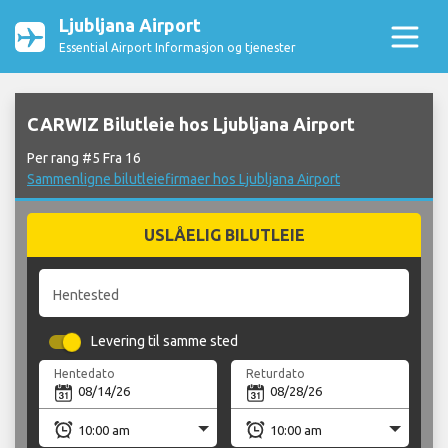
Ljubljana Airport
Essential Airport Informasjon og tjenester
CARWIZ Bilutleie hos Ljubljana Airport
Per rang #5 Fra 16
Sammenligne bilutleiefirmaer hos Ljubljana Airport
USLÅELIG BILUTLEIE
Hentested
Levering til samme sted
Hentedato
Returdato