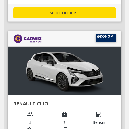
SE DETALJER...
ØKONOMI
RENAULT CLIO
group
business_center
local_gas_station
5
2
Bensin