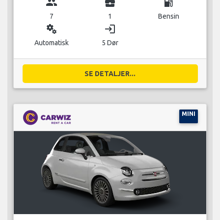
group
business_center
local_gas_station
7
1
Bensin
miscellaneous_services
login
Automatisk
5 Dør
SE DETALJER...
MINI