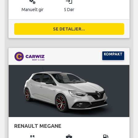
miscellaneous_services
login
Manuelt gir
5 Dør
SE DETALJER...
KOMPAKT
RENAULT MEGANE
group
business_center
local_gas_station