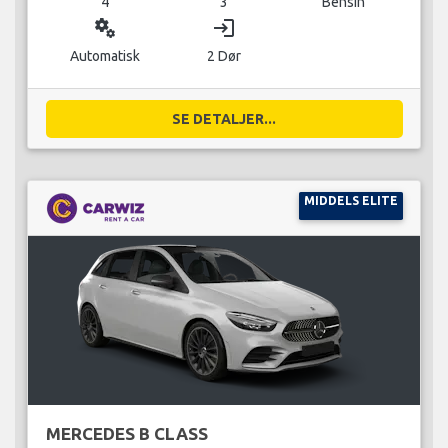
4
3
Bensin
miscellaneous_services
login
Automatisk
2 Dør
SE DETALJER...
MIDDELS ELITE
MERCEDES B CLASS