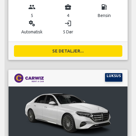
group
business_center
local_gas_station
5
4
Bensin
miscellaneous_services
login
Automatisk
5 Dør
SE DETALJER...
LUKSUS