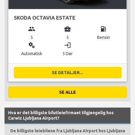
SKODA OCTAVIA ESTATE
group
business_center
local_gas_station
5
5
Bensin
miscellaneous_services
login
Automatisk
5 Dør
SE DETALJER...
SE ALLE
Hva er det billigste bilutleiefirmaet tilgjengelig hos
Carwiz Ljubljana Airport?
De billigste leiebilene fra Ljubljana Airport hos Ljubljana