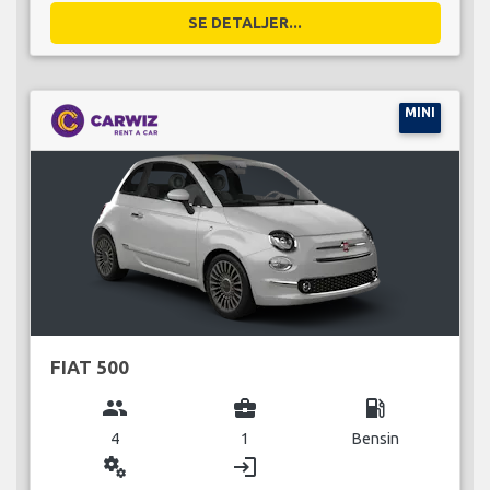
SE DETALJER...
MINI
FIAT 500
group
business_center
local_gas_station
4
1
Bensin
miscellaneous_services
login