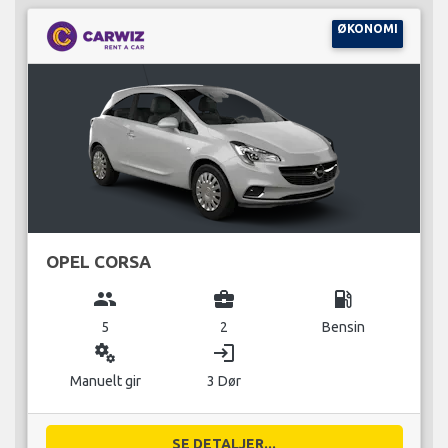
ØKONOMI
OPEL CORSA
group
business_center
local_gas_station
5
2
Bensin
miscellaneous_services
login
Manuelt gir
3 Dør
SE DETALJER...