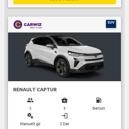
SUV
RENAULT CAPTUR
group
business_center
local_gas_station
5
3
Bensin
miscellaneous_services
login
Manuelt gir
5 Dør