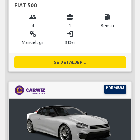
FIAT 500
group
business_center
local_gas_station
4
1
Bensin
miscellaneous_services
login
Manuelt gir
3 Dør
SE DETALJER...
PREMIUM