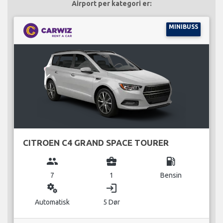
Airport per kategori er:
MINIBUSS
CITROEN C4 GRAND SPACE TOURER
group
business_center
local_gas_station
7
1
Bensin
miscellaneous_services
login
Automatisk
5 Dør