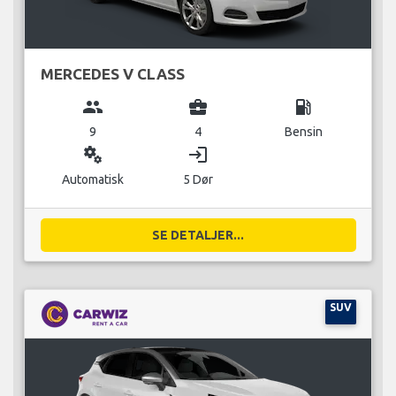
MERCEDES V CLASS
group
business_center
local_gas_station
9
4
Bensin
miscellaneous_services
login
Automatisk
5 Dør
SE DETALJER...
SUV