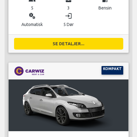
5
3
Bensin
miscellaneous_services
login
Automatisk
5 Dør
SE DETALJER...
KOMPAKT