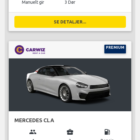
Manuelt gir
3 Dør
SE DETALJER...
PREMIUM
MERCEDES CLA
group
business_center
local_gas_station