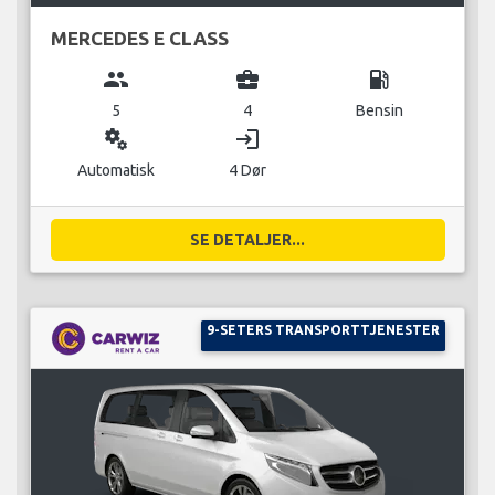
MERCEDES E CLASS
group
business_center
local_gas_station
5
4
Bensin
miscellaneous_services
login
Automatisk
4 Dør
SE DETALJER...
9-SETERS TRANSPORTTJENESTER