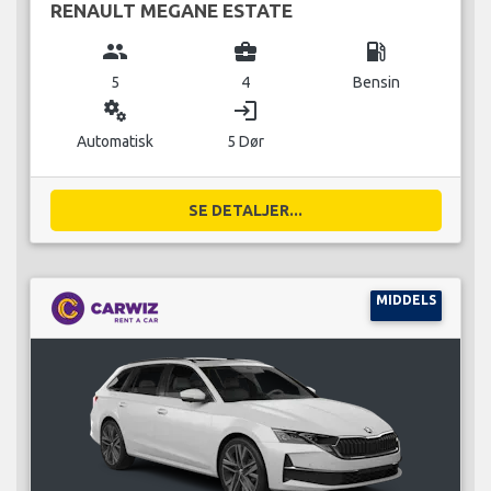
RENAULT MEGANE ESTATE
group
business_center
local_gas_station
5
4
Bensin
miscellaneous_services
login
Automatisk
5 Dør
SE DETALJER...
MIDDELS