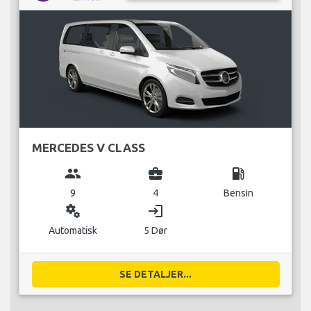
MERCEDES V CLASS
group
business_center
local_gas_station
9
4
Bensin
miscellaneous_services
login
Automatisk
5 Dør
SE DETALJER...