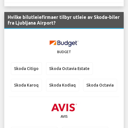
Hvilke bilutleiefirmaer tilbyr utleie av Skoda-biler
fra Ljubljana Airport?
BUDGET
Skoda Citigo
Skoda Octavia Estate
Skoda Karoq
Skoda Kodiaq
Skoda Octavia
AVIS