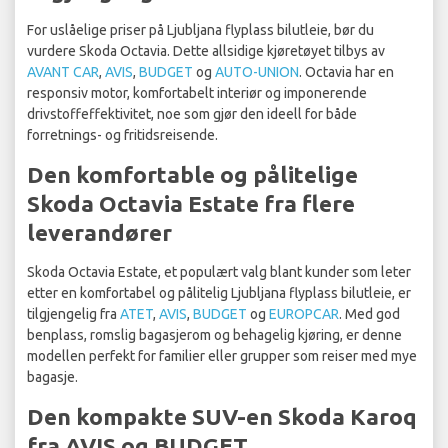
For uslåelige priser på Ljubljana flyplass bilutleie, bør du
vurdere Skoda Octavia. Dette allsidige kjøretøyet tilbys av
AVANT CAR
,
AVIS
,
BUDGET
og
AUTO-UNION
. Octavia har en
responsiv motor, komfortabelt interiør og imponerende
drivstoffeffektivitet, noe som gjør den ideell for både
forretnings- og fritidsreisende.
Den komfortable og pålitelige
Skoda Octavia Estate fra flere
leverandører
Skoda Octavia Estate, et populært valg blant kunder som leter
etter en komfortabel og pålitelig Ljubljana flyplass bilutleie, er
tilgjengelig fra
ATET
,
AVIS
,
BUDGET
og
EUROPCAR
. Med god
benplass, romslig bagasjerom og behagelig kjøring, er denne
modellen perfekt for familier eller grupper som reiser med mye
bagasje.
Den kompakte SUV-en Skoda Karoq
fra AVIS og BUDGET