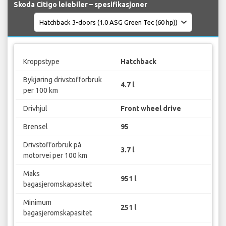
Skoda Citigo leiebiler – spesifikasjoner
Kroppstype
Hatchback
Bykjøring drivstofforbruk
4.7 l
per 100 km
Drivhjul
Front wheel drive
Brensel
95
Drivstofforbruk på
3.7 l
motorvei per 100 km
Maks
951 l
bagasjeromskapasitet
Minimum
251 l
bagasjeromskapasitet