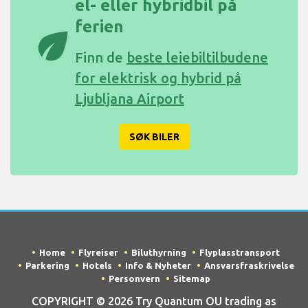
el- eller hybridbil på
ferien
eco
Finn de
beste leiebiltilbudene
for elektrisk og hybrid på
Ljubljana Airport
SØK BILER
Home
Flyreiser
Biluthyrning
Flyplasstransport
Parkering
Hotels
Info & Nyheter
Ansvarsfraskrivelse
Personvern
Sitemap
COPYRIGHT © 2026 Try Quantum OU trading as