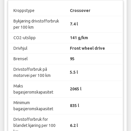
Kroppstype
Crossover
Bykjøring drivstofforbruk
7.4 l
per 100 km
CO2-utslipp
141 g/km
Drivhjul
Front wheel drive
Brensel
95
Drivstofforbruk på
5.5 l
motorvei per 100 km
Maks
2065 l
bagasjeromskapasitet
Minimum
835 l
bagasjeromskapasitet
Drivstofforbruk for
blandet kjøring per 100
6.2 l