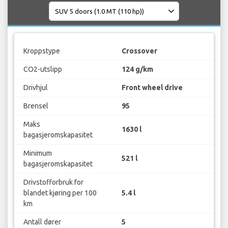
Kroppstype
Crossover
CO2-utslipp
124 g/km
Drivhjul
Front wheel drive
Brensel
95
Maks
1630 l
bagasjeromskapasitet
Minimum
521 l
bagasjeromskapasitet
Drivstofforbruk for
blandet kjøring per 100
5.4 l
km
Antall dører
5