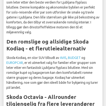
som leter etter den beste verdien for Ljubljana flyplass
bilutleie. Denne kompakte og økonomiske bybilen er perfekt
for solo-reisende eller par som utforsker de smale og travle
gatene i Ljubljana. Den lille størrelsen går ikke på bekostning av
komforten, da den tilbyr et overraskende romslig interiør. I
tillegg gjør den drivstoffeffektive motoren den til et
miljøvennlig valg.
Den romslige og allsidige Skoda
Kodiaq - et flerutleiealternativ
Skoda Kodiaq, en stor SUV tilbudt av
AVIS
,
BUDGET
og
EUROPCAR
, er et utmerket valg for familier eller grupper som
leter etter en fantastisk Ljubljana flyplass bilutleie. Med sin
romslige kupé og bagasjerom kan den komfortabelt romme
større grupper og deres bagasje. Kodiaq har utmerket
håndtering, noe som gjør den ideell både for bykjøring og turer
på landet.
Skoda Octavia - Allrounder
tilgjengelig fra flere leverandører