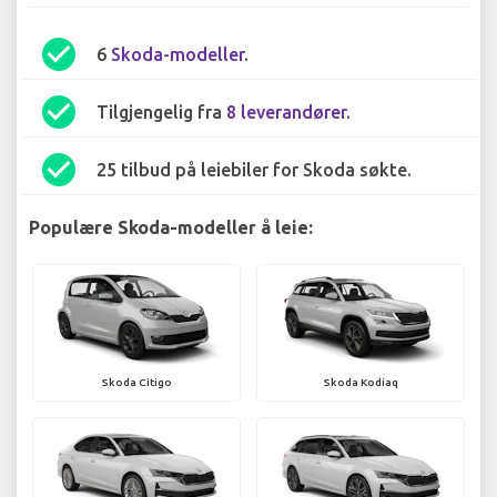
check_circle
6
Skoda-modeller
.
check_circle
Tilgjengelig fra
8 leverandører
.
check_circle
25 tilbud på leiebiler for Skoda søkte.
Populære Skoda-modeller å leie:
Skoda Citigo
Skoda Kodiaq