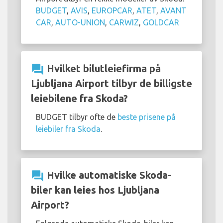
BUDGET
,
AVIS
,
EUROPCAR
,
ATET
,
AVANT
CAR
,
AUTO-UNION
,
CARWIZ
,
GOLDCAR
question_answer
Hvilket bilutleiefirma på
Ljubljana Airport tilbyr de billigste
leiebilene fra Skoda?
BUDGET tilbyr ofte de
beste prisene på
leiebiler fra Skoda
.
question_answer
Hvilke automatiske Skoda-
biler kan leies hos Ljubljana
Airport?