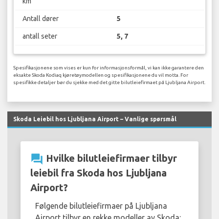
km
Antall dører
5
antall seter
5, 7
Spesifikasjonene som vises er kun for informasjonsformål, vi kan ikke garantere den
eksakte Skoda Kodiaq kjøretøymodellen og spesifikasjonene du vil motta. For
spesifikke detaljer bør du sjekke med det gitte bilutleiefirmaet på Ljubljana Airport.
Skoda Leiebil hos Ljubljana Airport – Vanlige spørsmål
question_answer
Hvilke bilutleiefirmaer tilbyr
leiebil fra Skoda hos Ljubljana
Airport?
Følgende bilutleiefirmaer på Ljubljana
Airport tilbyr en rekke modeller av Skoda: