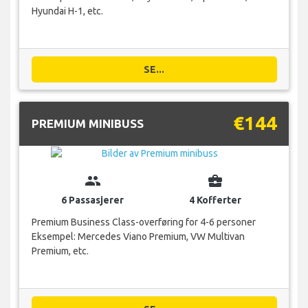
Hyundai H-1, etc.
SE...
€144
PREMIUM MINIBUSS
group
business_center
6 Passasjerer
4 Kofferter
Premium Business Class-overføring for 4-6 personer
Eksempel: Mercedes Viano Premium, VW Multivan
Premium, etc.