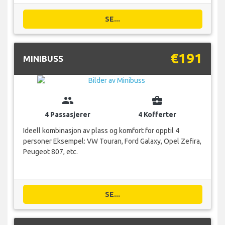
SE...
€191
MINIBUSS
group
business_center
4 Passasjerer
4 Kofferter
Ideell kombinasjon av plass og komfort for opptil 4
personer Eksempel: VW Touran, Ford Galaxy, Opel Zefira,
Peugeot 807, etc.
SE...