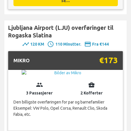
SE...
Ljubljana Airport (LJU) overføringer til
Rogaska Slatina
timeline
schedule
payment
120 KM
110 Minutter.
Fra €144
€173
MIKRO
group
business_center
3 Passasjerer
2 Kofferter
Den billigste overføringen for par og barnefamilier
Eksempel: VW Polo, Opel Corsa, Renault Clio, Skoda
Fabia, etc.