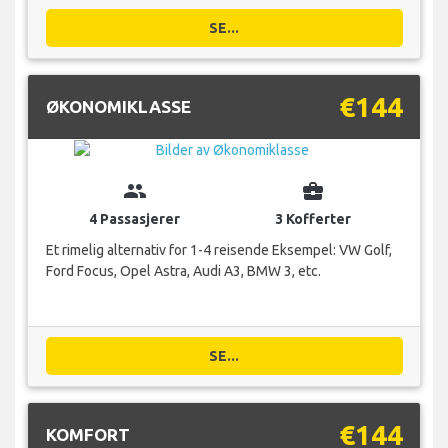
SE...
€144
ØKONOMIKLASSE
group
business_center
4 Passasjerer
3 Kofferter
Et rimelig alternativ for 1-4 reisende Eksempel: VW Golf,
Ford Focus, Opel Astra, Audi A3, BMW 3, etc.
SE...
€144
KOMFORT