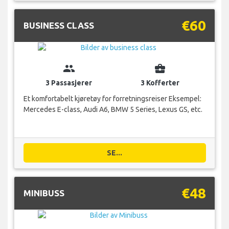
€60
BUSINESS CLASS
group
business_center
3 Passasjerer
3 Kofferter
Et komfortabelt kjøretøy for forretningsreiser Eksempel:
Mercedes E-class, Audi A6, BMW 5 Series, Lexus GS, etc.
SE...
€48
MINIBUSS