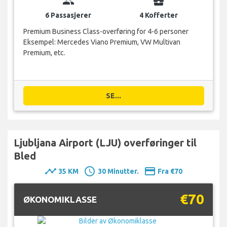
group
business_center
6 Passasjerer
4 Kofferter
Premium Business Class-overføring for 4-6 personer
Eksempel: Mercedes Viano Premium, VW Multivan
Premium, etc.
SE...
Ljubljana Airport (LJU) overføringer til
Bled
timeline
schedule
payment
35 KM
30 Minutter.
Fra €70
€70
ØKONOMIKLASSE