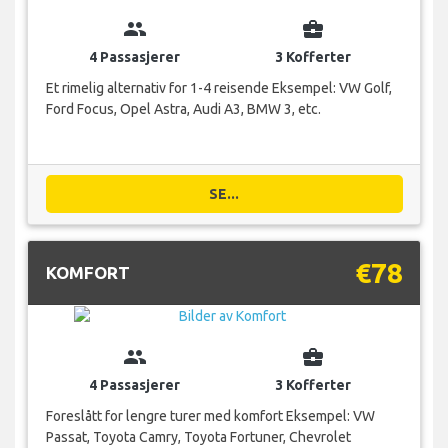
group
business_center
4 Passasjerer
3 Kofferter
Et rimelig alternativ for 1-4 reisende Eksempel: VW Golf,
Ford Focus, Opel Astra, Audi A3, BMW 3, etc.
SE...
€78
KOMFORT
group
business_center
4 Passasjerer
3 Kofferter
Foreslått for lengre turer med komfort Eksempel: VW
Passat, Toyota Camry, Toyota Fortuner, Chevrolet