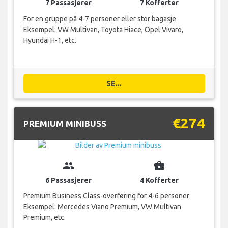
7 Passasjerer
7 Kofferter
For en gruppe på 4-7 personer eller stor bagasje
Eksempel: VW Multivan, Toyota Hiace, Opel Vivaro,
Hyundai H-1, etc.
SE...
€274
PREMIUM MINIBUSS
group
business_center
6 Passasjerer
4 Kofferter
Premium Business Class-overføring for 4-6 personer
Eksempel: Mercedes Viano Premium, VW Multivan
Premium, etc.