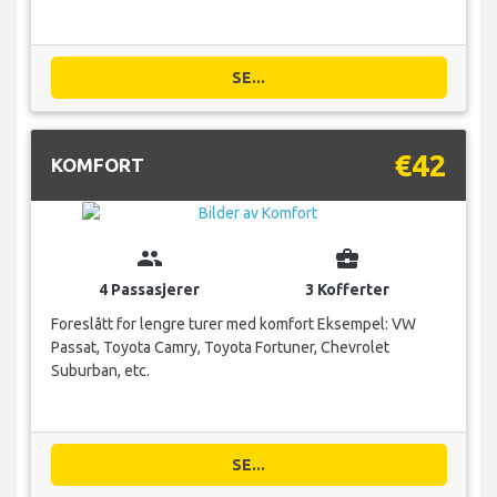
SE...
€42
KOMFORT
group
business_center
4 Passasjerer
3 Kofferter
Foreslått for lengre turer med komfort Eksempel: VW
Passat, Toyota Camry, Toyota Fortuner, Chevrolet
Suburban, etc.
SE...