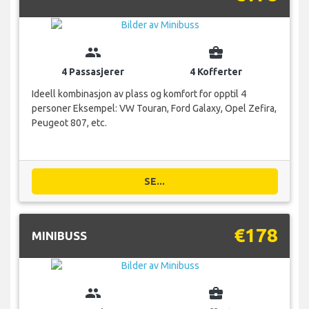
group
business_center
4 Passasjerer
4 Kofferter
Ideell kombinasjon av plass og komfort for opptil 4
personer Eksempel: VW Touran, Ford Galaxy, Opel Zefira,
Peugeot 807, etc.
SE...
€178
MINIBUSS
group
business_center