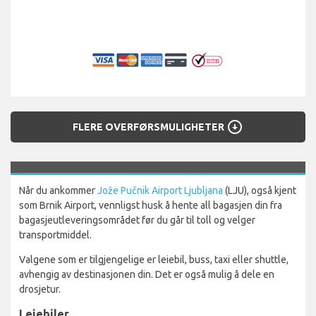
arrow_circle_down
FLERE OVERFØRSMULIGHETER
Når du ankommer
Jože Pučnik Airport Ljubljana
(LJU), også kjent
som Brnik Airport, vennligst husk å hente all bagasjen din fra
bagasjeutleveringsområdet før du går til toll og velger
transportmiddel.
Valgene som er tilgjengelige er leiebil, buss, taxi eller shuttle,
avhengig av destinasjonen din. Det er også mulig å dele en
drosjetur.
Leiebiler