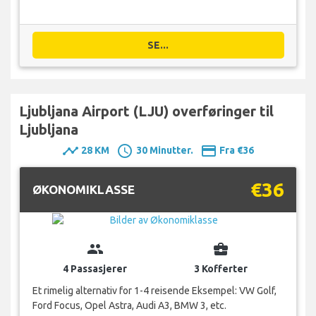
SE...
Ljubljana Airport (LJU) overføringer til
Ljubljana
timeline
schedule
payment
28 KM
30 Minutter.
Fra €36
€36
ØKONOMIKLASSE
group
business_center
4 Passasjerer
3 Kofferter
Et rimelig alternativ for 1-4 reisende Eksempel: VW Golf,
Ford Focus, Opel Astra, Audi A3, BMW 3, etc.