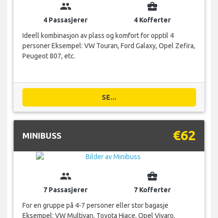
group
business_center
4 Passasjerer
4 Kofferter
Ideell kombinasjon av plass og komfort for opptil 4
personer Eksempel: VW Touran, Ford Galaxy, Opel Zefira,
Peugeot 807, etc.
SE...
€62
MINIBUSS
group
business_center
7 Passasjerer
7 Kofferter
For en gruppe på 4-7 personer eller stor bagasje
Eksempel: VW Multivan, Toyota Hiace, Opel Vivaro,