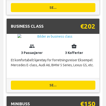
SE...
€202
BUSINESS CLASS
group
business_center
3 Passasjerer
3 Kofferter
Et komfortabelt kjøretøy for forretningsreiser Eksempel:
Mercedes E-class, Audi A6, BMW 5 Series, Lexus GS, etc.
SE...
€150
MINIBUSS