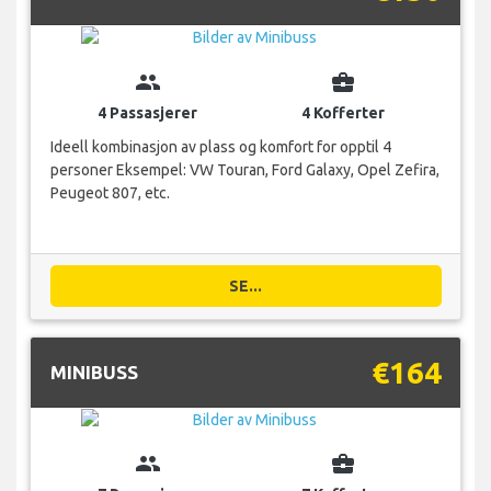
group
business_center
4 Passasjerer
4 Kofferter
Ideell kombinasjon av plass og komfort for opptil 4
personer Eksempel: VW Touran, Ford Galaxy, Opel Zefira,
Peugeot 807, etc.
SE...
€164
MINIBUSS
group
business_center