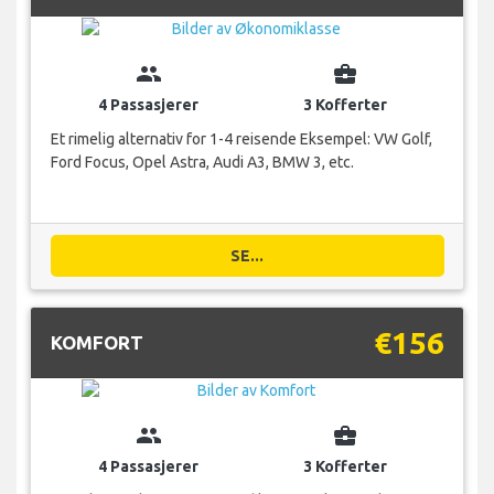
group
business_center
4 Passasjerer
3 Kofferter
Et rimelig alternativ for 1-4 reisende Eksempel: VW Golf,
Ford Focus, Opel Astra, Audi A3, BMW 3, etc.
SE...
€156
KOMFORT
group
business_center
4 Passasjerer
3 Kofferter