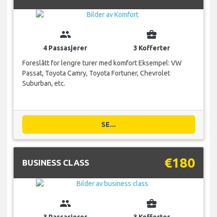
group
business_center
4 Passasjerer
3 Kofferter
Foreslått for lengre turer med komfort Eksempel: VW
Passat, Toyota Camry, Toyota Fortuner, Chevrolet
Suburban, etc.
SE...
€180
BUSINESS CLASS
group
business_center
3 Passasjerer
3 Kofferter