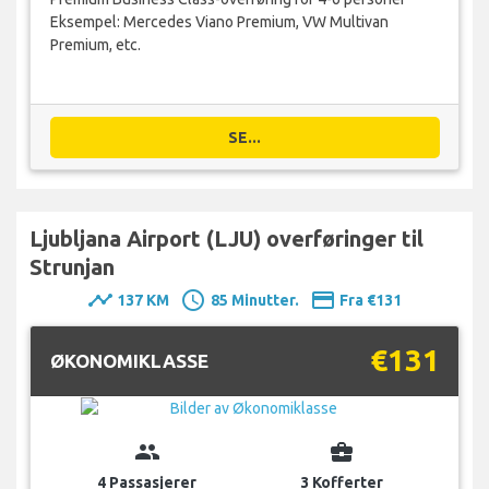
Eksempel: Mercedes Viano Premium, VW Multivan
Premium, etc.
SE...
Ljubljana Airport (LJU) overføringer til
Strunjan
timeline
schedule
payment
137 KM
85 Minutter.
Fra €131
€131
ØKONOMIKLASSE
group
business_center
4 Passasjerer
3 Kofferter