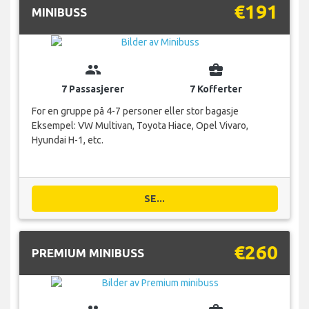
€191
MINIBUSS
group
business_center
7 Passasjerer
7 Kofferter
For en gruppe på 4-7 personer eller stor bagasje
Eksempel: VW Multivan, Toyota Hiace, Opel Vivaro,
Hyundai H-1, etc.
SE...
€260
PREMIUM MINIBUSS