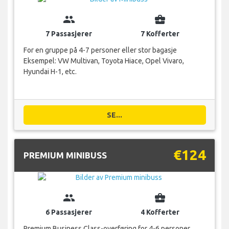
group
business_center
7 Passasjerer
7 Kofferter
For en gruppe på 4-7 personer eller stor bagasje
Eksempel: VW Multivan, Toyota Hiace, Opel Vivaro,
Hyundai H-1, etc.
SE...
€124
PREMIUM MINIBUSS
group
business_center
6 Passasjerer
4 Kofferter
Premium Business Class-overføring for 4-6 personer