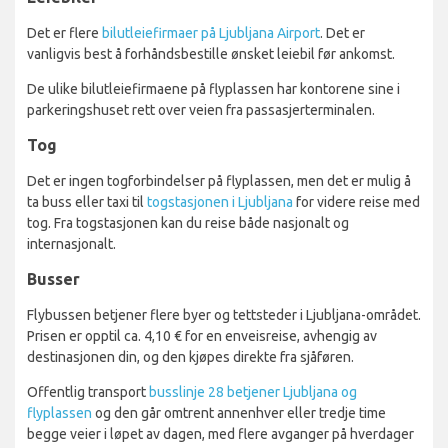
Det er flere
bilutleiefirmaer på Ljubljana Airport
. Det er
vanligvis best å forhåndsbestille ønsket leiebil før ankomst.
De ulike bilutleiefirmaene på flyplassen har kontorene sine i
parkeringshuset rett over veien fra passasjerterminalen.
Tog
Det er ingen togforbindelser på flyplassen, men det er mulig å
ta buss eller taxi til
togstasjonen i Ljubljana
for videre reise med
tog. Fra togstasjonen kan du reise både nasjonalt og
internasjonalt.
Busser
Flybussen betjener flere byer og tettsteder i Ljubljana-området.
Prisen er opptil ca. 4,10 € for en enveisreise, avhengig av
destinasjonen din, og den kjøpes direkte fra sjåføren.
Offentlig transport
busslinje 28 betjener Ljubljana og
flyplassen
og den går omtrent annenhver eller tredje time
begge veier i løpet av dagen, med flere avganger på hverdager