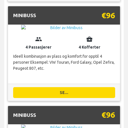
€96
MINIBUSS
group
business_center
4 Passasjerer
4 Kofferter
Ideell kombinasjon av plass og komfort for opptil 4
personer Eksempel: VW Touran, Ford Galaxy, Opel Zefira,
Peugeot 807, etc.
SE...
€96
MINIBUSS