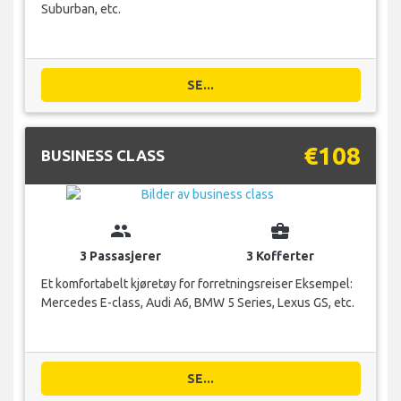
Suburban, etc.
SE...
€108
BUSINESS CLASS
group
business_center
3 Passasjerer
3 Kofferter
Et komfortabelt kjøretøy for forretningsreiser Eksempel:
Mercedes E-class, Audi A6, BMW 5 Series, Lexus GS, etc.
SE...