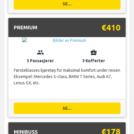
SE...
€410
PREMIUM
group
business_center
3 Passasjerer
3 Kofferter
Førsteklasses kjøretøy for maksimal komfort under reisen
Eksempel: Mercedes S-class, BMW 7 Series, Audi A7,
Lexus GX, etc.
SE...
€178
MINIBUSS