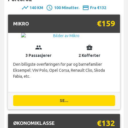
timeline
schedule
payment
140 KM
100 Minutter.
Fra €132
€159
MIKRO
group
business_center
3 Passasjerer
2 Kofferter
Den billigste overføringen for par og barnefamilier
Eksempel: VW Polo, Opel Corsa, Renault Clio, Skoda
Fabia, etc.
SE...
€132
ØKONOMIKLASSE