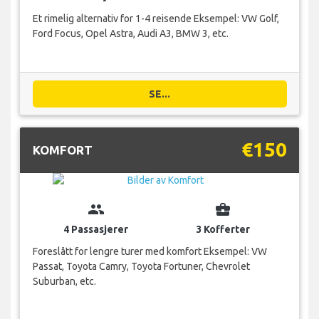
Et rimelig alternativ for 1-4 reisende Eksempel: VW Golf,
Ford Focus, Opel Astra, Audi A3, BMW 3, etc.
SE...
€150
KOMFORT
group
business_center
4 Passasjerer
3 Kofferter
Foreslått for lengre turer med komfort Eksempel: VW
Passat, Toyota Camry, Toyota Fortuner, Chevrolet
Suburban, etc.