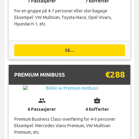
7 Passasjerer
7 Kofferter
For en gruppe på 4-7 personer eller stor bagasje
Eksempel: VW Multivan, Toyota Hiace, Opel Vivaro,
Hyundai H-1, etc.
SE...
€288
PREMIUM MINIBUSS
group
business_center
6 Passasjerer
4 Kofferter
Premium Business Class-overføring for 4-6 personer
Eksempel: Mercedes Viano Premium, VW Multivan
Premium, etc.