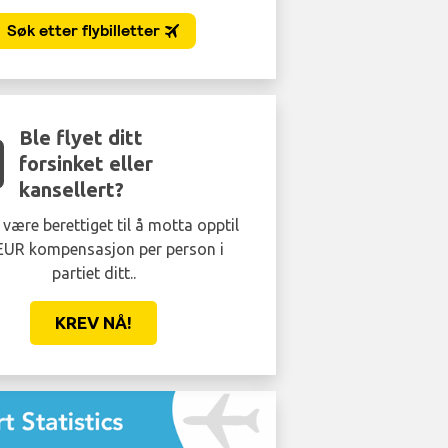
Ble flyet ditt
forsinket eller
kansellert?
være berettiget til å motta opptil
EUR kompensasjon per person i
partiet ditt..
KREV NÅ!