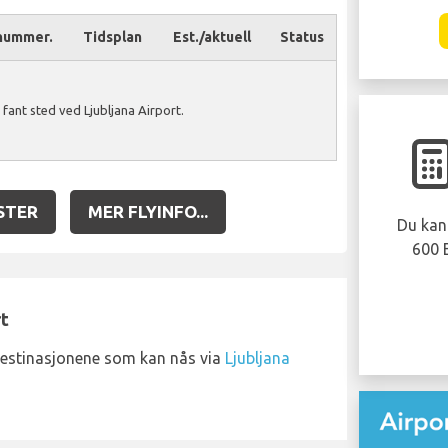
nummer.
Tidsplan
Est./aktuell
Status
fant sted ved Ljubljana Airport.
STER
MER FLYINFO...
Du kan 
600 
rt
destinasjonene som kan nås via
Ljubljana