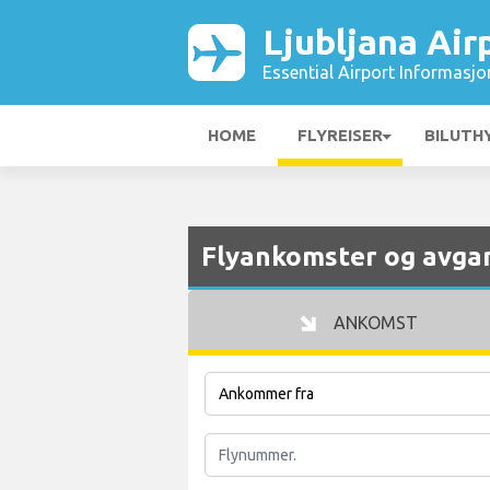
Ljubljana Air
Essential Airport Informasjo
HOME
FLYREISER
BILUTH
Flyankomster og avgan
ANKOMST