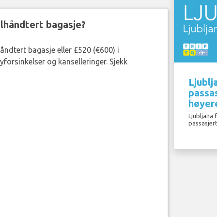
eilhåndtert bagasje?
håndtert bagasje eller £520 (€600) i
forsinkelser og kanselleringer. Sjekk
Ljublj
passas
høyer
Ljubljana 
passasjer