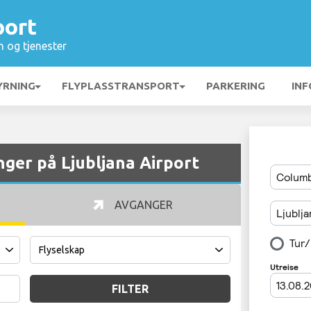
port
n og tjenester
YRNING
FLYPLASSTRANSPORT
PARKERING
INF
ger på Ljubljana Airport
AVGANGER
FILTER