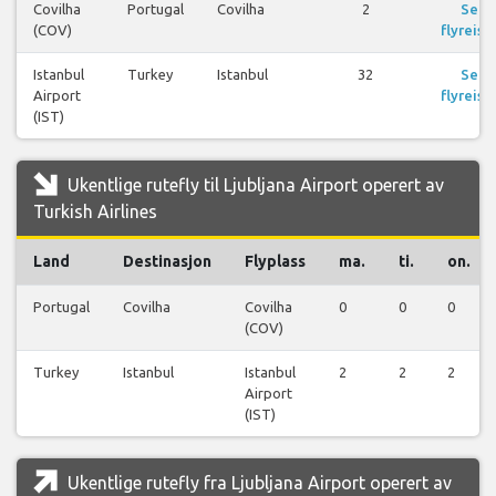
Covilha
Portugal
Covilha
2
Se
(COV)
flyreise
Istanbul
Turkey
Istanbul
32
Se
Airport
flyreise
(IST)
Ukentlige rutefly til Ljubljana Airport operert av
Turkish Airlines
Land
Destinasjon
Flyplass
ma.
ti.
on.
Portugal
Covilha
Covilha
0
0
0
(COV)
Turkey
Istanbul
Istanbul
2
2
2
Airport
(IST)
Ukentlige rutefly fra Ljubljana Airport operert av