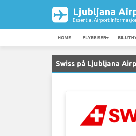
Ljubljana Air
Essential Airport Informasjo
HOME
FLYREISER
BILUTH
Swiss på Ljubljana Air