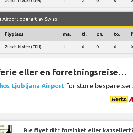
Zürich-Kloten (ZRH)
1
2
0
0
0
a Airport operert av Swiss
Flyplass
ma.
ti.
on.
to.
f
Zürich-Kloten (ZRH)
1
0
0
0
0
ferie eller en forretningsreise…
 hos Ljubljana Airport
for store besparelser.
Ble flyet ditt forsinket eller kansellert