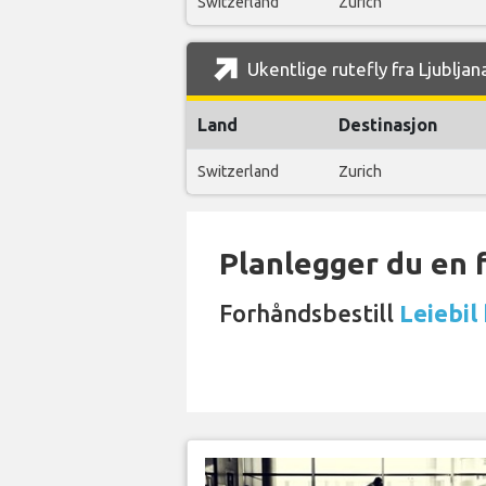
Switzerland
Zurich
Ukentlige rutefly fra Ljubljan
Land
Destinasjon
Switzerland
Zurich
Planlegger du en 
Forhåndsbestill
Leiebil