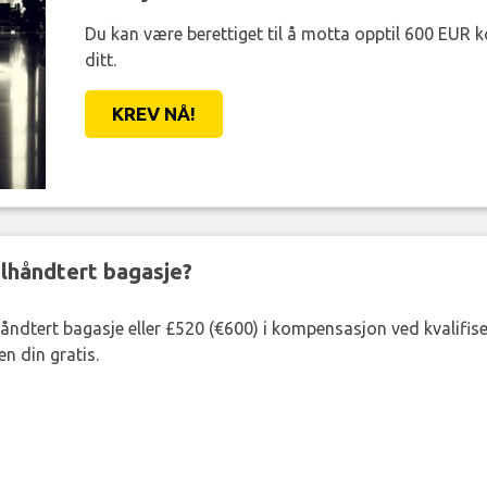
Du kan være berettiget til å motta opptil 600 EUR 
ditt.
KREV NÅ!
eilhåndtert bagasje?
lhåndtert bagasje eller £520 (€600) i kompensasjon ved kvalifis
n din gratis.