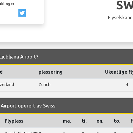
SW
oblinger
Flyselskapet
 Ljubljana Airport?
d
plassering
Ukentlige fl
zerland
Zurich
4
a Airport operert av Swiss
Flyplass
ma.
ti.
on.
to.
f