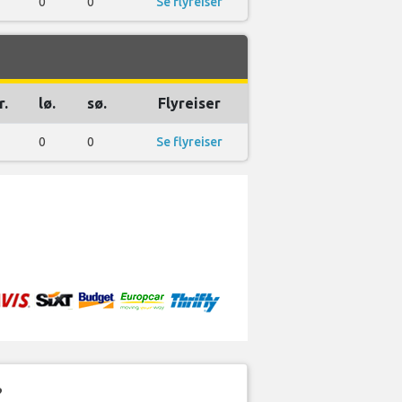
0
0
Se flyreiser
r.
lø.
sø.
Flyreiser
0
0
Se flyreiser
?