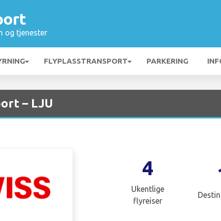
port
n og tjenester
YRNING
FLYPLASSTRANSPORT
PARKERING
INF
port – LJU
4
Ukentlige
Destin
flyreiser