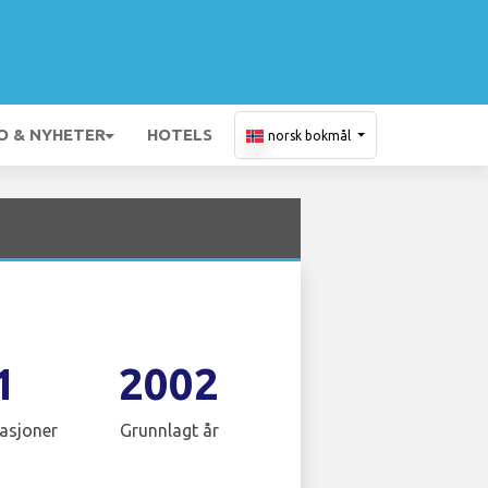
O & NYHETER
HOTELS
norsk bokmål
1
2002
asjoner
Grunnlagt år