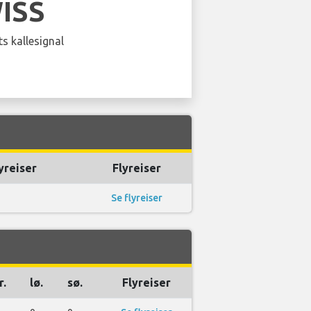
ISS
s kallesignal
yreiser
Flyreiser
Se flyreiser
r.
lø.
sø.
Flyreiser