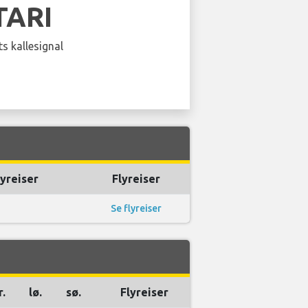
TARI
s kallesignal
lyreiser
Flyreiser
Se flyreiser
r.
lø.
sø.
Flyreiser