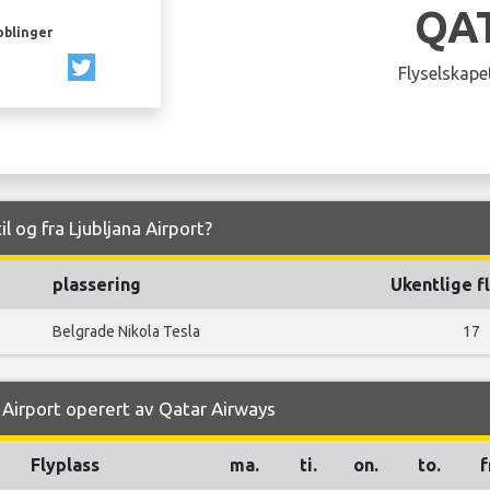
QA
oblinger
Flyselskapet
il og fra Ljubljana Airport?
plassering
Ukentlige f
Belgrade Nikola Tesla
17
a Airport operert av Qatar Airways
Flyplass
ma.
ti.
on.
to.
f