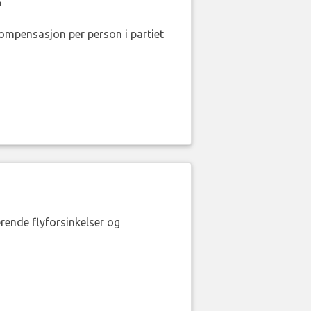
?
kompensasjon per person i partiet
erende flyforsinkelser og