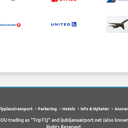
Flyplasstransport
Parkering
Hotels
Info & Nyheter
Ansvar
trading as "TripTQ" and ljubljanaairport.net (also known a
Rights Reserved.