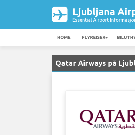
Ljubljana Air
Essential Airport Informasjo
HOME
FLYREISER
BILUTH
Qatar Airways på Ljubl