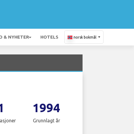
O & NYHETER
HOTELS
norsk bokmål
1
1994
asjoner
Grunnlagt år