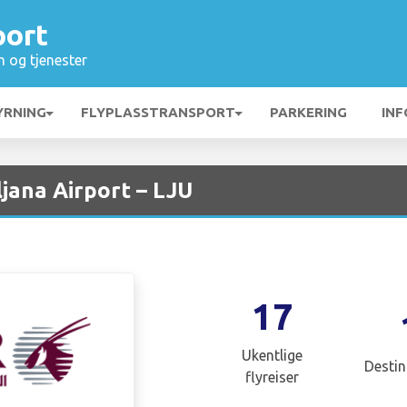
port
n og tjenester
YRNING
FLYPLASSTRANSPORT
PARKERING
INF
jana Airport – LJU
17
Ukentlige
Destin
flyreiser