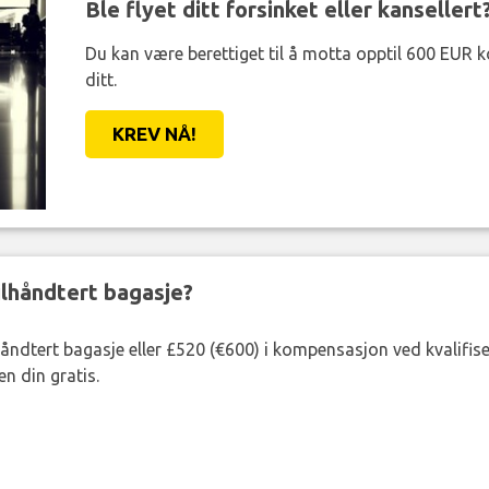
Ble flyet ditt forsinket eller kansellert
Du kan være berettiget til å motta opptil 600 EUR 
ditt.
KREV NÅ!
eilhåndtert bagasje?
lhåndtert bagasje eller £520 (€600) i kompensasjon ved kvalifis
n din gratis.