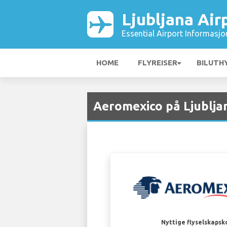
Ljubljana Air
Essential Airport Informasjo
HOME
FLYREISER
BILUTH
Aeromexico på Ljublja
Nyttige flyselskapsk