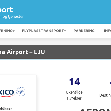
port
n og tjenester
YRNING
FLYPLASSTRANSPORT
PARKERING
INF
na Airport – LJU
14
Ukentlige
Destin
flyreiser
oblinger