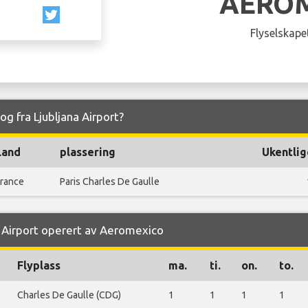
AERO
Flyselskapet
og fra Ljubljana Airport?
Land
plassering
Ukentlig
rance
Paris Charles De Gaulle
na Airport operert av Aeromexico
Flyplass
ma.
ti.
on.
to.
Charles De Gaulle (CDG)
1
1
1
1