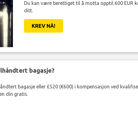
Du kan være berettiget til å motta opptil 600 EUR 
ditt.
KREV NÅ!
eilhåndtert bagasje?
lhåndtert bagasje eller £520 (€600) i kompensasjon ved kvalifis
n din gratis.