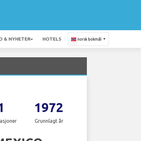
O & NYHETER
HOTELS
norsk bokmål
1
1972
asjoner
Grunnlagt år