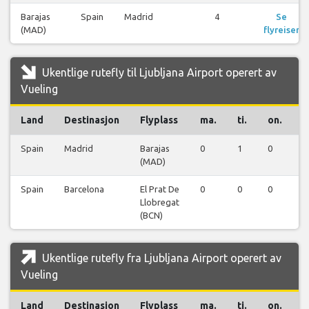
Barajas
Spain
Madrid
4
Se
(MAD)
flyreiser
Ukentlige rutefly til Ljubljana Airport operert av
Vueling
Land
Destinasjon
Flyplass
ma.
ti.
on.
t
Spain
Madrid
Barajas
0
1
0
0
(MAD)
Spain
Barcelona
El Prat De
0
0
0
1
Llobregat
(BCN)
Ukentlige rutefly fra Ljubljana Airport operert av
Vueling
Land
Destinasjon
Flyplass
ma.
ti.
on.
t