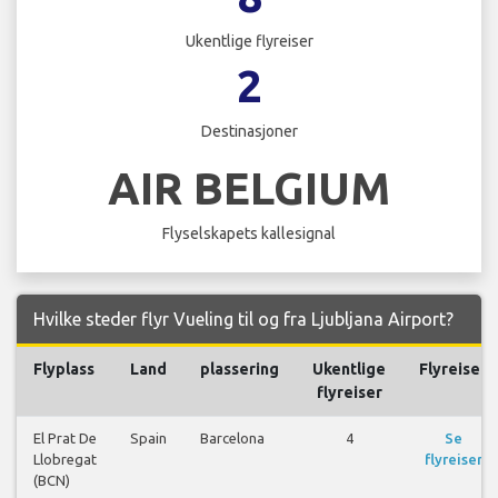
Ukentlige flyreiser
2
Destinasjoner
AIR BELGIUM
Flyselskapets kallesignal
Hvilke steder flyr Vueling til og fra Ljubljana Airport?
Flyplass
Land
plassering
Ukentlige
Flyreiser
flyreiser
El Prat De
Spain
Barcelona
4
Se
Llobregat
flyreiser
(BCN)