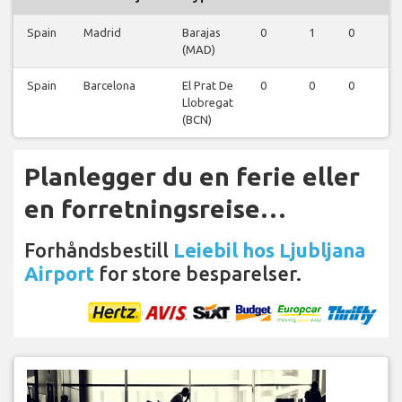
Spain
Madrid
Barajas
0
1
0
0
(MAD)
Spain
Barcelona
El Prat De
0
0
0
1
Llobregat
(BCN)
Planlegger du en ferie eller
en forretningsreise…
Forhåndsbestill
Leiebil hos Ljubljana
Airport
for store besparelser.