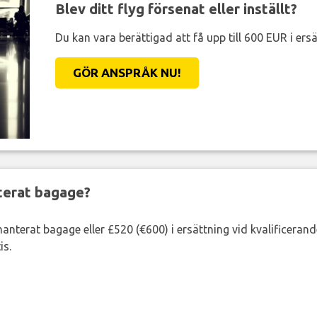
Blev ditt flyg försenat eller inställt?
Du kan vara berättigad att få upp till 600 EUR i ersä
GÖR ANSPRÅK NU!
nterat bagage?
lhanterat bagage eller £520 (€600) i ersättning vid kvalificeran
is.