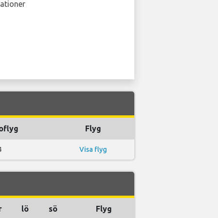
ationer
oflyg
Flyg
4
Visa flyg
r
lö
sö
Flyg