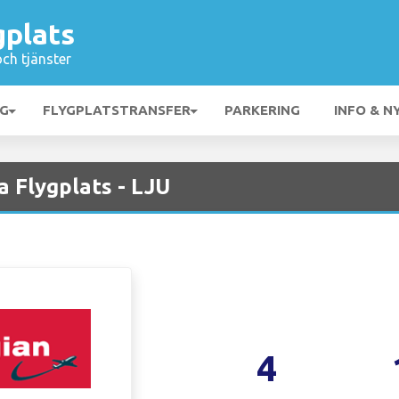
gplats
och tjänster
NG
FLYGPLATSTRANSFER
PARKERING
INFO & N
 Flygplats - LJU
4