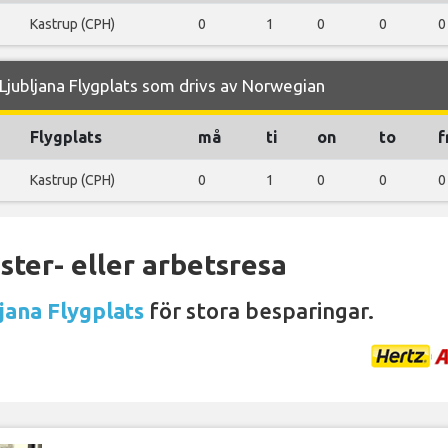
Kastrup (CPH)
0
1
0
0
0
jubljana Flygplats som drivs av Norwegian
Flygplats
må
ti
on
to
f
Kastrup (CPH)
0
1
0
0
0
ter- eller arbetsresa
jana Flygplats
för stora besparingar.