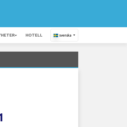
YHETER
HOTELL
svenska
1