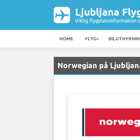
Ljubljana Fly
Viktig flygplatsinformation 
HOME
FLYG
BILUTHYRNI
Norwegian på Ljubljana