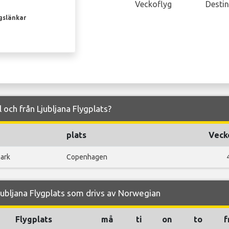
Veckoflyg
Destin
gslänkar
l och från Ljubljana Flygplats?
d
plats
Veck
ark
Copenhagen
jubljana Flygplats som drivs av Norwegian
Flygplats
må
ti
on
to
f