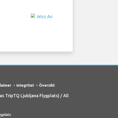
claimer
Integritet
Översikt
 TripTQ Ljubljana Flygplats) / All
ygplats