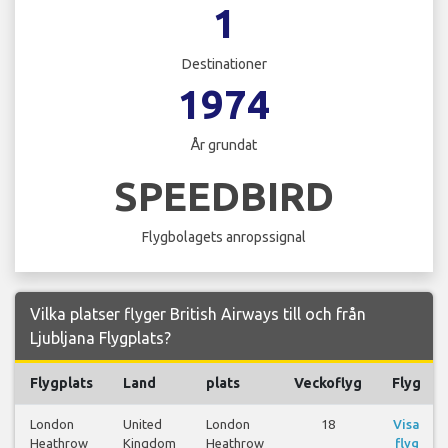
1
Destinationer
1974
År grundat
SPEEDBIRD
Flygbolagets anropssignal
Vilka platser flyger British Airways till och från
Ljubljana Flygplats?
Flygplats
Land
plats
Veckoflyg
Flyg
London
United
London
18
Visa
Heathrow
Kingdom
Heathrow
flyg