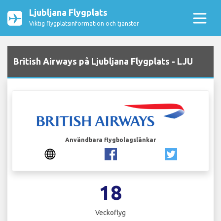
Ljubljana Flygplats
Viktig flygplatsinformation och tjänster
British Airways på Ljubljana Flygplats - LJU
Användbara flygbolagslänkar
18
Veckoflyg