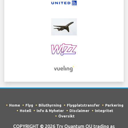
Home
Flyg
Biluthyrning
Flygplatstransfer
Parkering
Hotell
Info & Nyheter
Disclaimer
Integritet
Översikt
COPYRIGHT © 2026 Try Quantum OU trading as