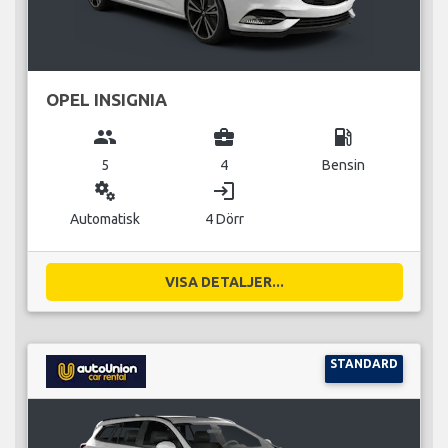
OPEL INSIGNIA
group
business_center
local_gas_station
5
4
Bensin
miscellaneous_services
login
Automatisk
4 Dörr
VISA DETALJER...
STANDARD