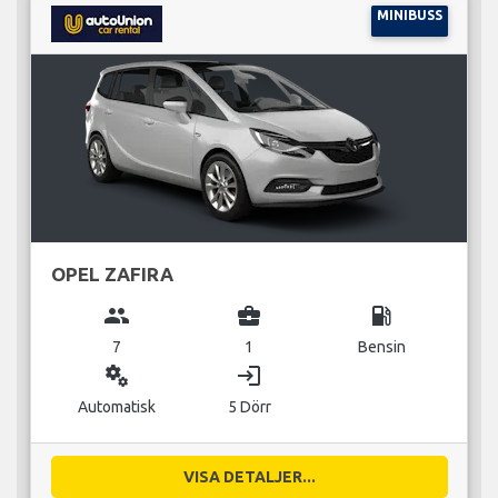
MINIBUSS
OPEL ZAFIRA
group
business_center
local_gas_station
7
1
Bensin
miscellaneous_services
login
Automatisk
5 Dörr
VISA DETALJER...