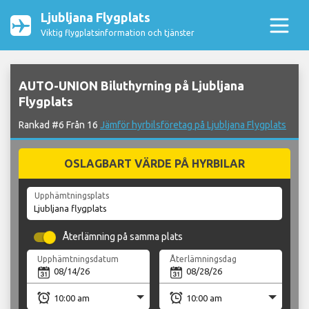
Ljubljana Flygplats
Viktig flygplatsinformation och tjänster
AUTO-UNION Biluthyrning på Ljubljana
Flygplats
Rankad #6 Från 16
Jämför hyrbilsföretag på Ljubljana Flygplats
OSLAGBART VÄRDE PÅ HYRBILAR
Upphämtningsplats
Återlämning på samma plats
Upphämtningsdatum
Återlämningsdag