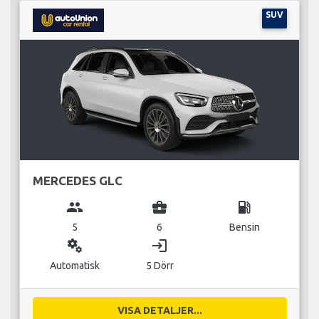
SUV
MERCEDES GLC
group
business_center
local_gas_station
5
6
Bensin
miscellaneous_services
login
Automatisk
5 Dörr
VISA DETALJER...