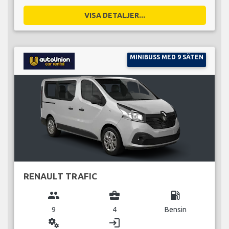
VISA DETALJER...
MINIBUSS MED 9 SÄTEN
RENAULT TRAFIC
group
business_center
local_gas_station
9
4
Bensin
miscellaneous_services
login