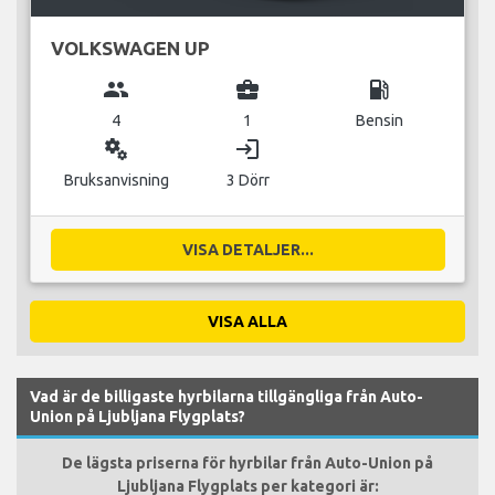
VOLKSWAGEN UP
group
business_center
local_gas_station
4
1
Bensin
miscellaneous_services
login
Bruksanvisning
3 Dörr
VISA DETALJER...
VISA ALLA
Vad är de billigaste hyrbilarna tillgängliga från Auto-
Union på Ljubljana Flygplats?
De lägsta priserna för hyrbilar från Auto-Union på
Ljubljana Flygplats per kategori är: