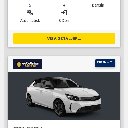
5
4
Bensin
miscellaneous_services
login
Automatisk
5 Dörr
VISA DETALJER...
EKONOMI