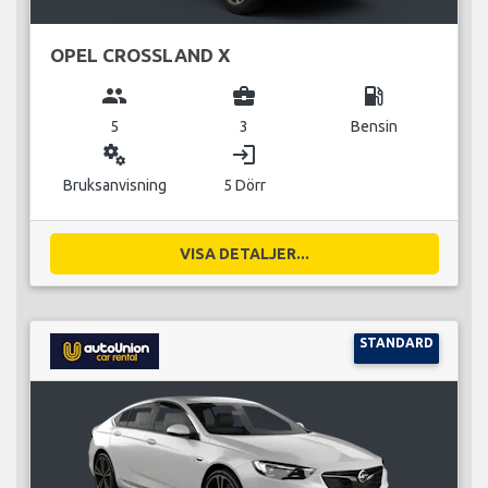
OPEL CROSSLAND X
group
business_center
local_gas_station
5
3
Bensin
miscellaneous_services
login
Bruksanvisning
5 Dörr
VISA DETALJER...
STANDARD