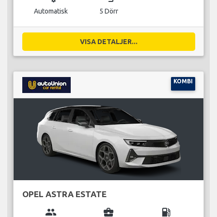
Automatisk
5 Dörr
VISA DETALJER...
KOMBI
OPEL ASTRA ESTATE
group
business_center
local_gas_station