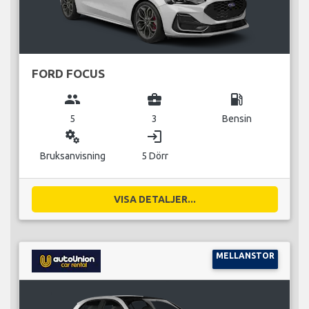
FORD FOCUS
group
business_center
local_gas_station
5
3
Bensin
miscellaneous_services
login
Bruksanvisning
5 Dörr
VISA DETALJER...
MELLANSTOR