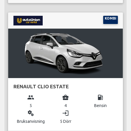
KOMBI
RENAULT CLIO ESTATE
group
business_center
local_gas_station
5
4
Bensin
miscellaneous_services
login
Bruksanvisning
5 Dörr