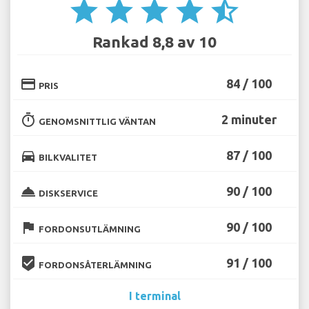
star
star
star
star
star_half
Rankad 8,8 av 10
credit_card
84 / 100
PRIS
timer
2 minuter
GENOMSNITTLIG VÄNTAN
directions_car
87 / 100
BILKVALITET
room_service
90 / 100
DISKSERVICE
flag
90 / 100
FORDONSUTLÄMNING
beenhere
91 / 100
FORDONSÅTERLÄMNING
I terminal