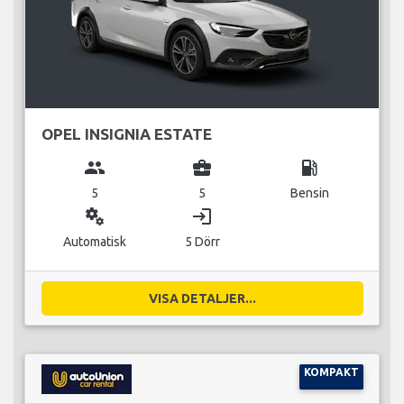
OPEL INSIGNIA ESTATE
group
business_center
local_gas_station
5
5
Bensin
miscellaneous_services
login
Automatisk
5 Dörr
VISA DETALJER...
KOMPAKT