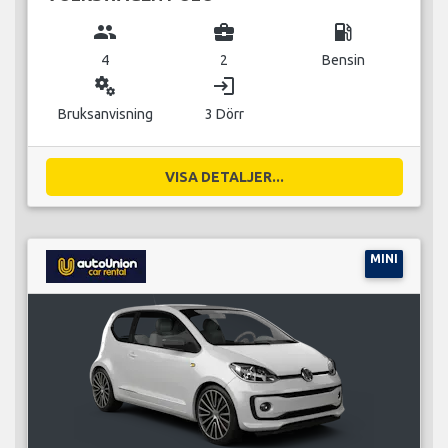
group
business_center
local_gas_station
4
2
Bensin
miscellaneous_services
login
Bruksanvisning
3 Dörr
VISA DETALJER...
MINI