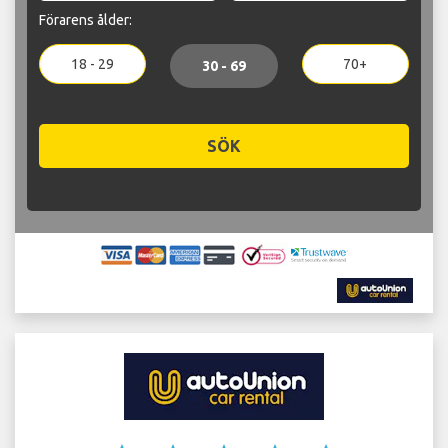
Förarens ålder:
18 - 29
70+
30 - 69
SÖK