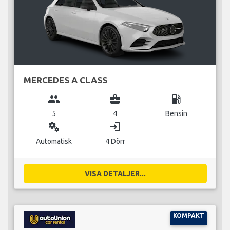
MERCEDES A CLASS
group
business_center
local_gas_station
5
4
Bensin
miscellaneous_services
login
Automatisk
4 Dörr
VISA DETALJER...
KOMPAKT