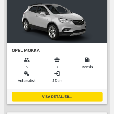
OPEL MOKKA
group
business_center
local_gas_station
5
3
Bensin
miscellaneous_services
login
Automatisk
5 Dörr
VISA DETALJER...