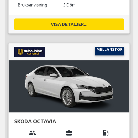
Bruksanvisning
5 Dörr
VISA DETALJER...
MELLANSTOR
SKODA OCTAVIA
group
business_center
local_gas_station