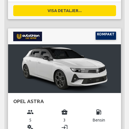
VISA DETALJER...
KOMPAKT
OPEL ASTRA
group
business_center
local_gas_station
5
3
Bensin
miscellaneous_services
login