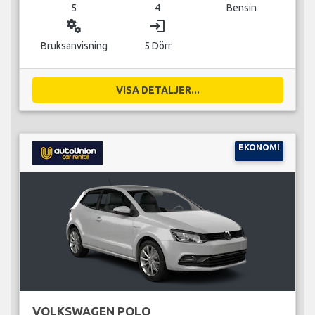
5
4
Bensin
miscellaneous_services
login
Bruksanvisning
5 Dörr
VISA DETALJER...
EKONOMI
VOLKSWAGEN POLO