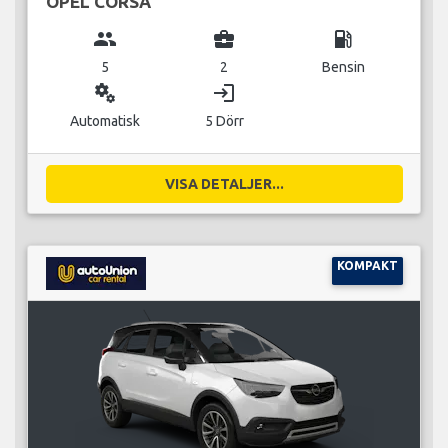
OPEL CORSA
group
business_center
local_gas_station
5
2
Bensin
miscellaneous_services
login
Automatisk
5 Dörr
VISA DETALJER...
KOMPAKT