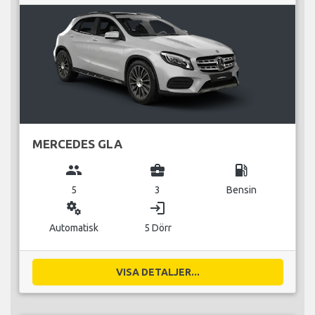
MERCEDES GLA
group
business_center
local_gas_station
5
3
Bensin
miscellaneous_services
login
Automatisk
5 Dörr
VISA DETALJER...