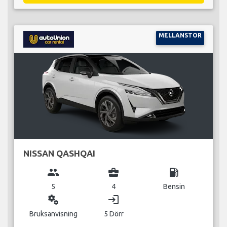
MELLANSTOR
NISSAN QASHQAI
group
business_center
local_gas_station
5
4
Bensin
miscellaneous_services
login
Bruksanvisning
5 Dörr