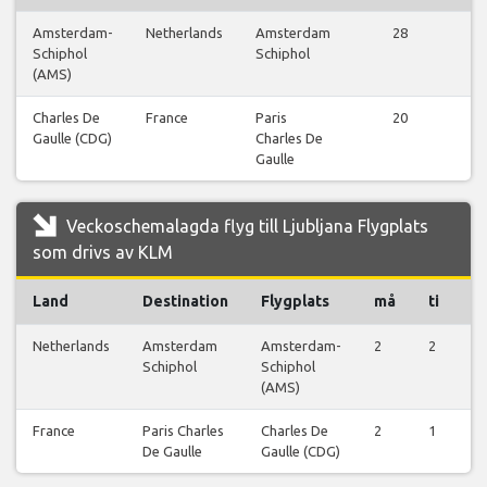
Amsterdam-
Netherlands
Amsterdam
28
Vi
Schiphol
Schiphol
fl
(AMS)
Charles De
France
Paris
20
Vi
Gaulle (CDG)
Charles De
fl
Gaulle
Veckoschemalagda flyg till Ljubljana Flygplats
som drivs av KLM
Land
Destination
Flygplats
må
ti
o
Netherlands
Amsterdam
Amsterdam-
2
2
2
Schiphol
Schiphol
(AMS)
France
Paris Charles
Charles De
2
1
1
De Gaulle
Gaulle (CDG)