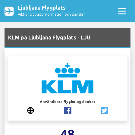
Ljubljana Flygplats
Viktig flygplatsinformation och tjänster
KLM på Ljubljana Flygplats - LJU
Användbara flygbolagslänkar
48