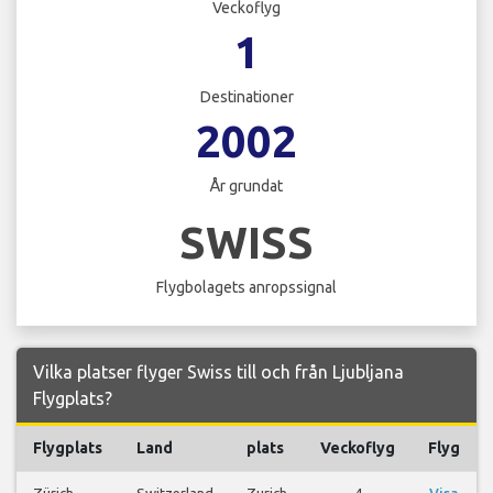
Veckoflyg
1
Destinationer
2002
År grundat
SWISS
Flygbolagets anropssignal
Vilka platser flyger Swiss till och från Ljubljana
Flygplats?
Flygplats
Land
plats
Veckoflyg
Flyg
Zürich-
Switzerland
Zurich
4
Visa