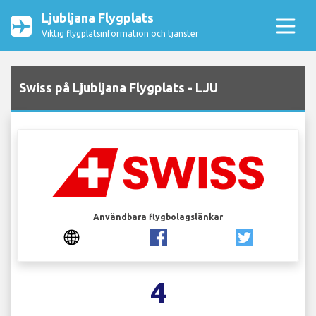
Ljubljana Flygplats
Viktig flygplatsinformation och tjänster
Swiss på Ljubljana Flygplats - LJU
Användbara flygbolagslänkar
4