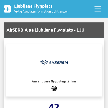
Ljubljana Flygplats
Viktig flygplatsinformation och tjänster
AirSERBIA på Ljubljana Flygplats - LJU
Användbara flygbolagslänkar
42