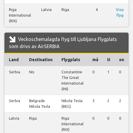
Riga
Latvia
Riga
4
Visa
International
flyg
(RIX)
Veckoschemalagda flyg till Ljubljana Flygplats
som drivs av AirSERBIA
Land
Destination
Flygplats
må
ti
on
Serbia
Nis
Constantine
0
1
0
The Great
International
(INI)
Serbia
Belgrade
Nikola Tesla
3
2
2
Nikola Tesla
(BEG)
Latvia
Riga
Riga
0
0
0
International
(RIX)