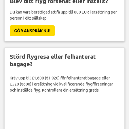
Blev ditt flyg försenat eller inställt?
Du kan vara berättigad att få upp till 600 EUR i ersättning per
person i ditt sällskap.
GÖR ANSPRÅK NU!
Störd flygresa eller felhanterat
bagage?
Kräv upp till £1,600 (€1,920) för felhanterat bagage eller
£520 (€600) i ersättning vid kvalificerande flygförseningar
och inställda flyg. Kontrollera din ersättning gratis.