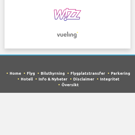
Home
Flyg
Biluthyrning
Flygplatstransfer
Parkering
Hotell
Info & Nyheter
Disclaimer
Integritet
Översikt
COPYRIGHT © 2026 Try Quantum OU trading as
"TripTQ" and ljubljanaairport.net (also known as
TripTQ Ljubljana Flygplats) / All Rights Reserved.
DISCLAIMER - Denna hemsida är inte den officiella hemsidan för
Ljubljana Flygplats