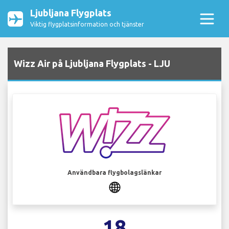
Ljubljana Flygplats
Viktig flygplatsinformation och tjänster
Wizz Air på Ljubljana Flygplats - LJU
Användbara flygbolagslänkar
18