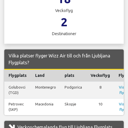
Veckoflyg
2
Destinationer
Vilka platser flyger Wizz Air till och från Ljubljana
Flygplats?
Flygplats
Land
plats
Veckoflyg
Flyg
Golubovci
Montenegro
Podgorica
8
Visa
(TGD)
flyg
Petrovec
Macedonia
Skopje
10
Visa
(SKP)
flyg
Veckoschemalagda flyg till Ljubljana Flygplats