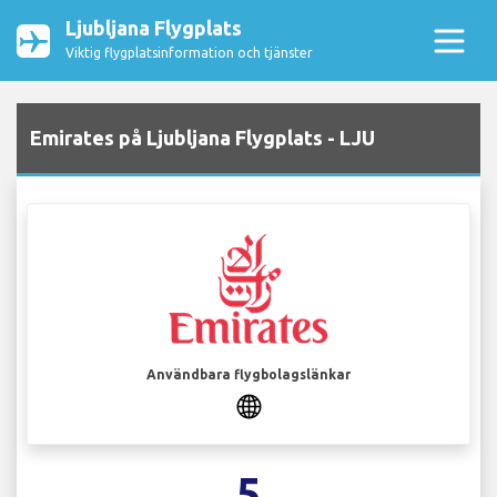
Ljubljana Flygplats
Viktig flygplatsinformation och tjänster
Emirates på Ljubljana Flygplats - LJU
Användbara flygbolagslänkar
5