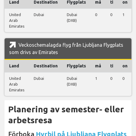
Land
Destination
Flygplats
må
ti
on
United
Dubai
Dubai
0
0
1
Arab
(DXB)
Emirates
Veckoschemalagda flyg från Ljubljana Flygplats
som drivs av Emirates
Land
Destination
Flygplats
må
ti
on
United
Dubai
Dubai
1
0
0
Arab
(DXB)
Emirates
Planering av semester- eller
arbetsresa
Förboka
Hyrbil på Ljubljana Flygplats