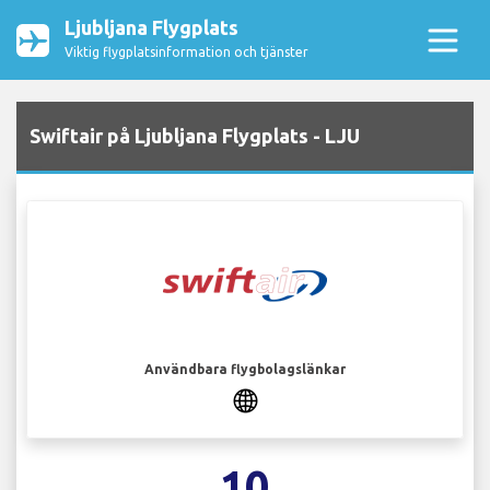
Ljubljana Flygplats
Viktig flygplatsinformation och tjänster
Swiftair på Ljubljana Flygplats - LJU
Användbara flygbolagslänkar
10