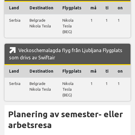
Land
Destination
Flygplats
må
ti
on
t
Serbia
Belgrade
Nikola
1
1
1
1
Nikola Tesla
Tesla
(BEG)
Veckoschemalagda flyg från Ljubljana Flygplats
som drivs av Swiftair
Land
Destination
Flygplats
må
ti
on
t
Serbia
Belgrade
Nikola
1
1
1
1
Nikola Tesla
Tesla
(BEG)
Planering av semester- eller
arbetsresa