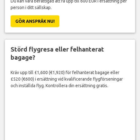
Du kan vara berättigad att få upp till 600 EUR i ersättning per
person i ditt sällskap.
GÖR ANSPRÅK NU!
Störd flygresa eller felhanterat
bagage?
Kräv upp till £1,600 (€1,920) för felhanterat bagage eller
£520 (€600) i ersättning vid kvalificerande flygförseningar
och inställda flyg. Kontrollera din ersättning gratis.