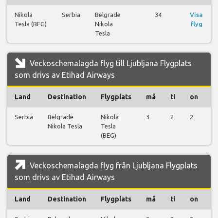
Nikola
Serbia
Belgrade
34
Visa
Tesla (BEG)
Nikola
flyg
Tesla
Veckoschemalagda flyg till Ljubljana Flygplats
som drivs av Etihad Airways
Land
Destination
Flygplats
må
ti
on
t
Serbia
Belgrade
Nikola
3
2
2
2
Nikola Tesla
Tesla
(BEG)
Veckoschemalagda flyg från Ljubljana Flygplats
som drivs av Etihad Airways
Land
Destination
Flygplats
må
ti
on
t