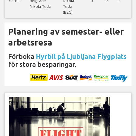
Serbia
Belgrade
Nikola
3
2
2
2
Nikola Tesla
Tesla
(BEG)
Planering av semester- eller
arbetsresa
Förboka
Hyrbil på Ljubljana Flygplats
för stora besparingar.