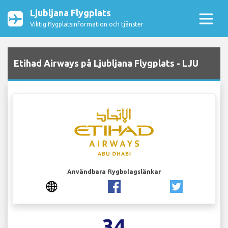
Ljubljana Flygplats
Viktig flygplatsinformation och tjänster
Etihad Airways på Ljubljana Flygplats - LJU
Användbara flygbolagslänkar
34