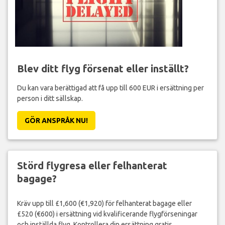
Blev ditt flyg försenat eller inställt?
Du kan vara berättigad att få upp till 600 EUR i ersättning per
person i ditt sällskap.
GÖR ANSPRÅK NU!
Störd flygresa eller felhanterat
bagage?
Kräv upp till £1,600 (€1,920) för felhanterat bagage eller
£520 (€600) i ersättning vid kvalificerande flygförseningar
och inställda flyg. Kontrollera din ersättning gratis.