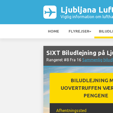
Ljubljana Lu
Vigtig information om luftha
HOME
FLYREJSER
BILUDL
SIXT Biludlejning på L
Rangeret #8 Fra 16
Sammenlig biludl
BILUDLEJNING 
UOVERTRUFFEN VÆR
PENGENE
Afhentningssted