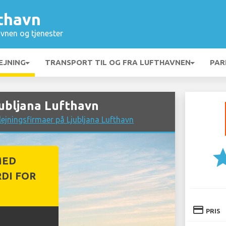
fthavn
vnen og tjenester
EJNING
TRANSPORT TIL OG FRA LUFTHAVNEN
PAR
jubljana Lufthavn
ejningsfirmaer på Ljubljana Lufthavn
st
MED
DI FOR
credit_card
PRIS