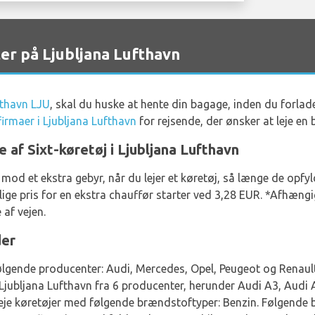
ter på Ljubljana Lufthavn
fthavn LJU
, skal du huske at hente din bagage, inden du forl
firmaer i Ljubljana Lufthavn
for rejsende, der ønsker at leje en 
e af Sixt-køretøj i Ljubljana Lufthavn
 mod et ekstra gebyr, når du lejer et køretøj, så længe de op
ige pris for en ekstra chauffør starter ved 3,28 EUR. *Afhængi
 af vejen.
der
følgende producenter: Audi, Mercedes, Opel, Peugeot og Renault 
e i Ljubljana Lufthavn fra 6 producenter, herunder Audi A3, Aud
leje køretøjer med følgende brændstoftyper: Benzin. Følgende 