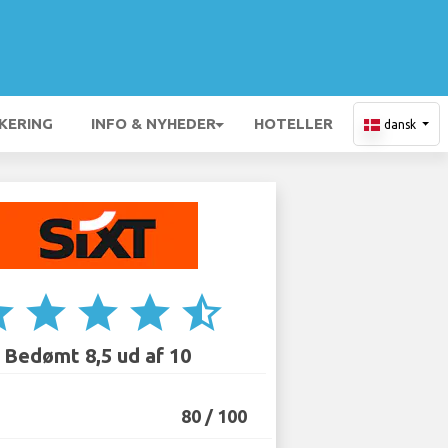
KERING
INFO & NYHEDER
HOTELLER
dansk
ar
star
star
star
star_half
Bedømt 8,5 ud af 10
80 / 100