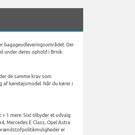
ader bagageudleveringsområdet. Der
bil under deres ophold i Brnik.
fylder de samme krav som
g af køretøjsmodel. Når du kører i
+ 1 mere. Sixt tilbyder et udvalg
i A4, Mercedes E Class, Opel Astra
brændstofpolitikmuligheder er