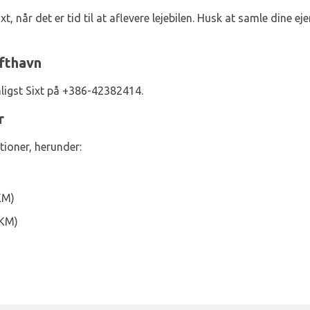
xt, når det er tid til at aflevere lejebilen. Husk at samle dine e
ufthavn
ligst Sixt på +386-42382414.
r
tioner, herunder:
KM)
4KM)