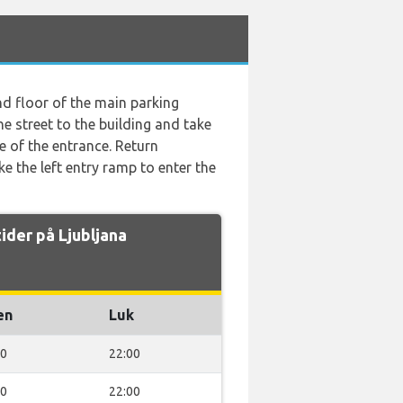
nd floor of the main parking
he street to the building and take
de of the entrance. Return
e the left entry ramp to enter the
ider på Ljubljana
en
Luk
00
22:00
00
22:00