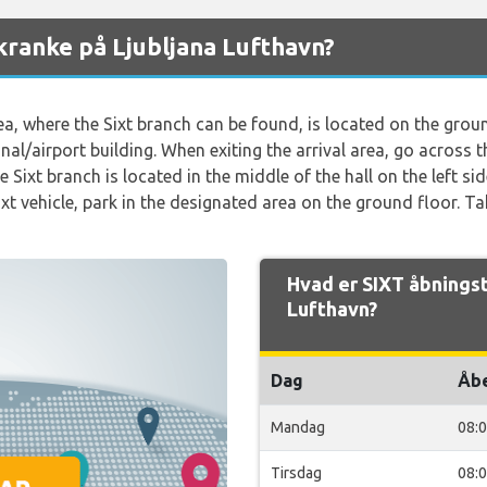
kranke på Ljubljana Lufthavn?
ea, where the Sixt branch can be found, is located on the grou
al/airport building. When exiting the arrival area, go across t
he Sixt branch is located in the middle of the hall on the left si
t vehicle, park in the designated area on the ground floor. Tak
Hvad er SIXT åbningst
Lufthavn?
Dag
Åb
Mandag
08:
Tirsdag
08: