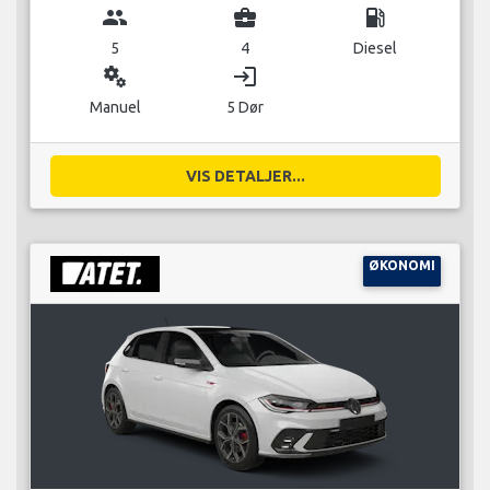
group
business_center
local_gas_station
5
4
Diesel
miscellaneous_services
login
Manuel
5 Dør
VIS DETALJER...
ØKONOMI