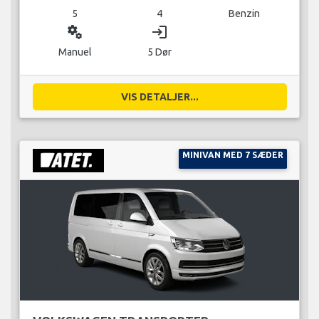
5
4
Benzin
miscellaneous_services
login
Manuel
5 Dør
VIS DETALJER...
MINIVAN MED 7 SÆDER