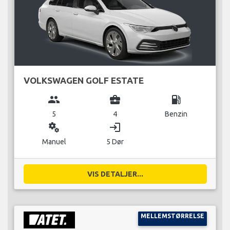
VOLKSWAGEN GOLF ESTATE
group
business_center
local_gas_station
5
4
Benzin
miscellaneous_services
login
Manuel
5 Dør
VIS DETALJER...
MELLEMSTØRRELSE