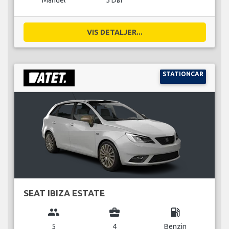
Manuel
5 Dør
VIS DETALJER...
STATIONCAR
SEAT IBIZA ESTATE
group
business_center
local_gas_station
5
4
Benzin