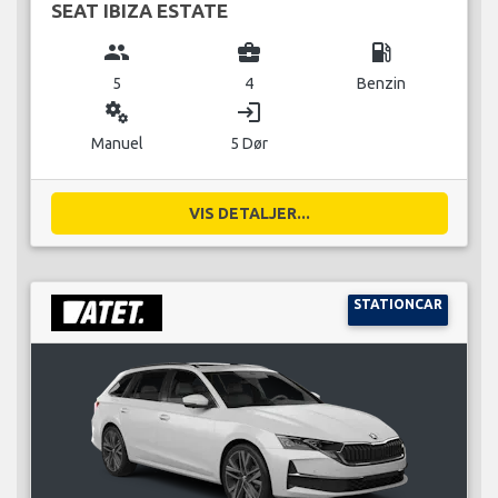
SEAT IBIZA ESTATE
group
business_center
local_gas_station
5
4
Benzin
miscellaneous_services
login
Manuel
5 Dør
VIS DETALJER...
STATIONCAR