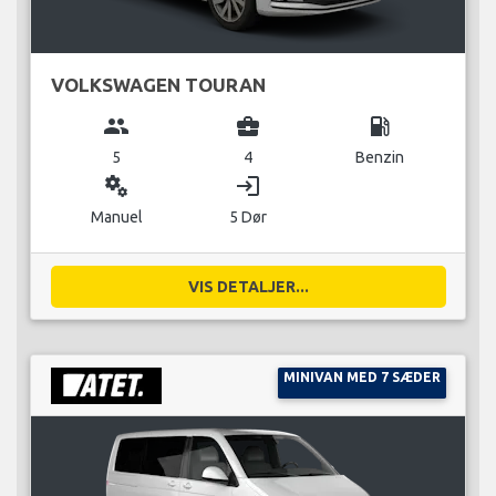
VOLKSWAGEN TOURAN
group
business_center
local_gas_station
5
4
Benzin
miscellaneous_services
login
Manuel
5 Dør
VIS DETALJER...
MINIVAN MED 7 SÆDER