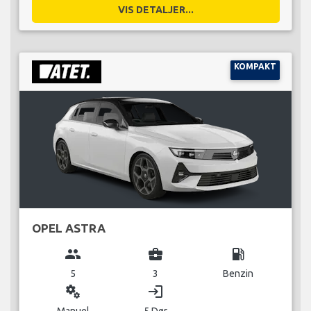
VIS DETALJER...
KOMPAKT
OPEL ASTRA
group
business_center
local_gas_station
5
3
Benzin
miscellaneous_services
login