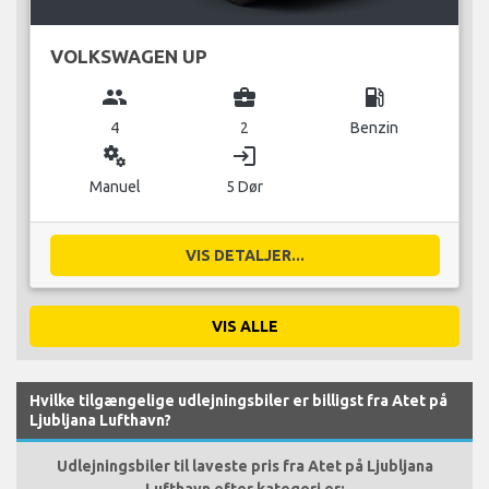
VOLKSWAGEN UP
group
business_center
local_gas_station
4
2
Benzin
miscellaneous_services
login
Manuel
5 Dør
VIS DETALJER...
VIS ALLE
Hvilke tilgængelige udlejningsbiler er billigst fra Atet på
Ljubljana Lufthavn?
Udlejningsbiler til laveste pris fra Atet på Ljubljana
Lufthavn efter kategori er: