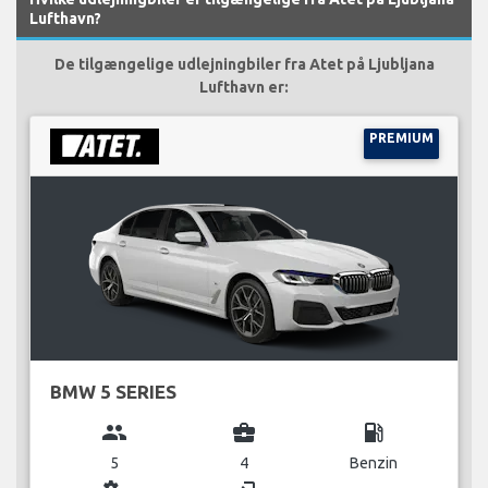
Lufthavn?
De tilgængelige udlejningbiler fra Atet på Ljubljana
Lufthavn er:
PREMIUM
BMW 5 SERIES
group
business_center
local_gas_station
5
4
Benzin