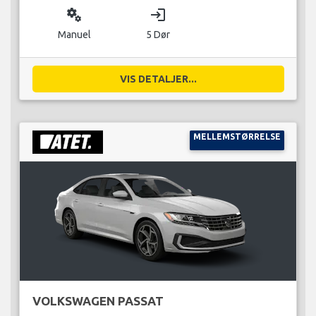
miscellaneous_services
login
Manuel
5 Dør
VIS DETALJER...
MELLEMSTØRRELSE
VOLKSWAGEN PASSAT