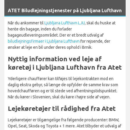
`
ATET Biludlejningstjenester på Ljubljana Lufthavn
Når du ankommer til
Ljubljana Lufthavn LJU
, skal du huske at
hente din bagage, inden du forlader
bagageudleveringsområdet. Der er et bredt udvalg af
biludlejningsfirmaer i Ljubljana Lufthavn
for rejsende, der
ønsker at leje en bil under deres ophold i Brnik.
Nyttig information ved leje af
køretøj i Ljubljana Lufthavn fra Atet
Yderligere chauffører kan tilføjes til lejekontrakten mod en
daglig ekstra gebyr, så længe de opfylder de samme krav som
hovedchaufføren og er til stede ved afhentningstidspunktet.
Når du kører i Slovenien, skal du køre i højre side af vejen.
Lejekøretøjer til rådighed fra Atet
Lejekøretøjer er tilgængelige fra følgende producenter: BMW,
Opel, Seat, Skoda og Toyota + 1 mere. Atet tilbyder et udvalg af