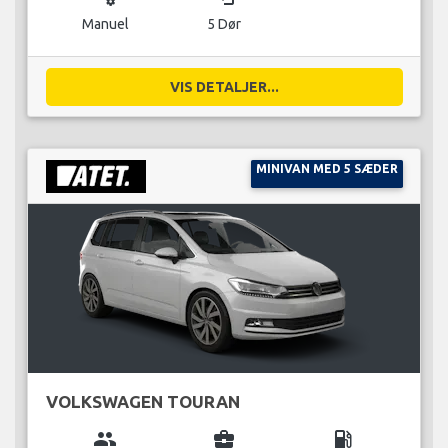
Manuel
5 Dør
VIS DETALJER...
MINIVAN MED 5 SÆDER
VOLKSWAGEN TOURAN
group
business_center
local_gas_station