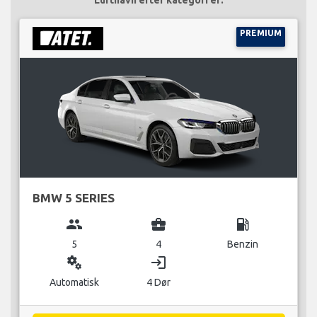
PREMIUM
BMW 5 SERIES
group
business_center
local_gas_station
5
4
Benzin
miscellaneous_services
login
Automatisk
4 Dør