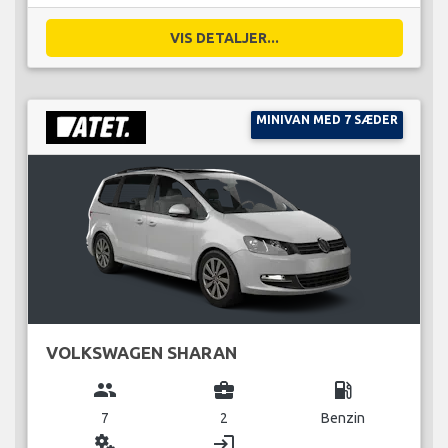
VIS DETALJER...
MINIVAN MED 7 SÆDER
VOLKSWAGEN SHARAN
group
business_center
local_gas_station
7
2
Benzin
miscellaneous_services
login