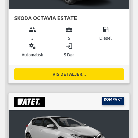
SKODA OCTAVIA ESTATE
group
business_center
local_gas_station
5
5
Diesel
miscellaneous_services
login
Automatisk
5 Dør
VIS DETALJER...
KOMPAKT