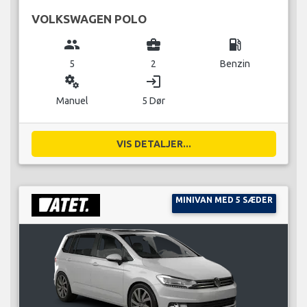
VOLKSWAGEN POLO
group
business_center
local_gas_station
5
2
Benzin
miscellaneous_services
login
Manuel
5 Dør
VIS DETALJER...
MINIVAN MED 5 SÆDER