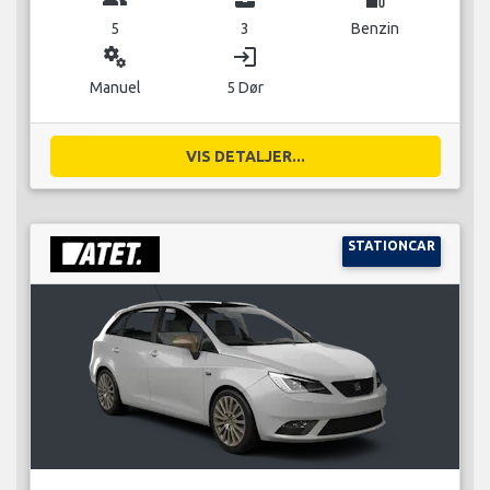
5
3
Benzin
miscellaneous_services
login
Manuel
5 Dør
VIS DETALJER...
STATIONCAR