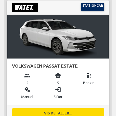
STATIONCAR
VOLKSWAGEN PASSAT ESTATE
group
business_center
local_gas_station
5
5
Benzin
miscellaneous_services
login
Manuel
5 Dør
VIS DETALJER...