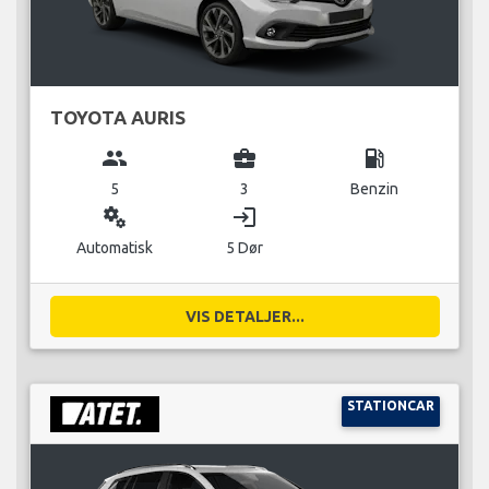
TOYOTA AURIS
group
business_center
local_gas_station
5
3
Benzin
miscellaneous_services
login
Automatisk
5 Dør
VIS DETALJER...
STATIONCAR