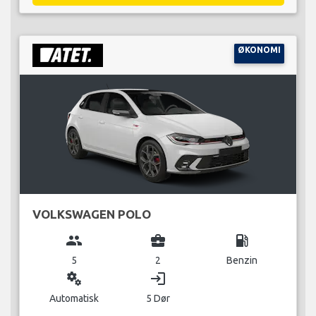
ØKONOMI
VOLKSWAGEN POLO
group
business_center
local_gas_station
5
2
Benzin
miscellaneous_services
login
Automatisk
5 Dør