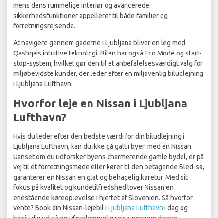
mens dens rummelige interiør og avancerede
sikkerhedsfunktioner appellerer til både familier og
forretningsrejsende.
At navigere gennem gaderne i Ljubljana bliver en leg med
Qashqais intuitive teknologi. Bilen har også Eco Mode og start-
stop-system, hvilket gør den til et anbefalelsesværdigt valg for
miljøbevidste kunder, der leder efter en miljøvenlig biludlejning
i Ljubljana Lufthavn.
Hvorfor leje en Nissan i Ljubljana
Lufthavn?
Hvis du leder efter den bedste værdi for din biludlejning i
Ljubljana Lufthavn, kan du ikke gå galt i byen med en Nissan.
Uanset om du udforsker byens charmerende gamle bydel, er på
vej til et forretningsmøde eller kører til den betagende Bled-sø,
garanterer en Nissan en glat og behagelig køretur. Med sit
fokus på kvalitet og kundetilfredshed lover Nissan en
enestående køreoplevelse i hjertet af Slovenien. Så hvorfor
vente? Book din Nissan-lejebil i
Ljubljana Lufthavn
i dag og