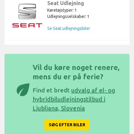
Seat Udlejning
Køretøjstyper: 1
Udlejningsselskaber: 1
Se Seat udlejningsbiler
Vil du køre noget renere,
mens du er på ferie?
eco
Find et bredt
udvalg af el- og
hybridbiludlejningstilbud i
Ljubljana, Slovenia
SØG EFTER BILER