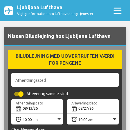
Ljubljana Lufthavn
Vigtig information om lufthavnen og tjenester
Nissan Biludlejning hos Ljubljana Lufthavn
BILUDLEJNING MED UOVERTRUFFEN VÆRDI
FOR PENGENE
Afhentningssted
Aflevering samme sted
Afhentningsdato
Afleveringsdato
Chaufførens alder: