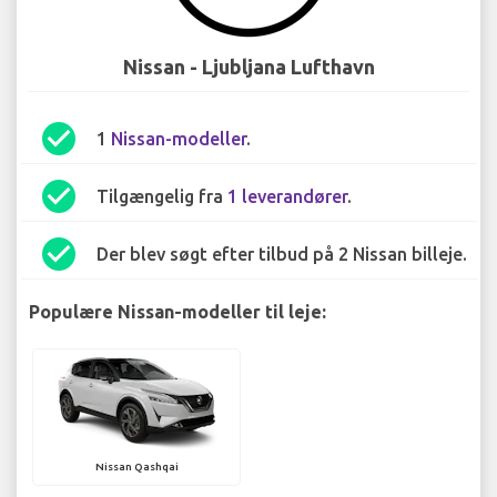
Nissan - Ljubljana Lufthavn
check_circle
1
Nissan-modeller
.
check_circle
Tilgængelig fra
1 leverandører
.
check_circle
Der blev søgt efter tilbud på 2 Nissan billeje.
Populære Nissan-modeller til leje:
Nissan Qashqai