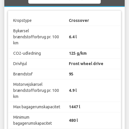
Kropstype
Crossover
Bykørsel
brændstofforbrug pr. 100
6.4 l
km
CO2-udledning
125 g/km
Drivhjul
Front wheel drive
Brændstof
95
Motorvejskørsel
brændstofforbrug pr. 100
4.9 l
km
Max bagagerumskapacitet
1447 l
Minimum
480 l
bagagerumskapacitet