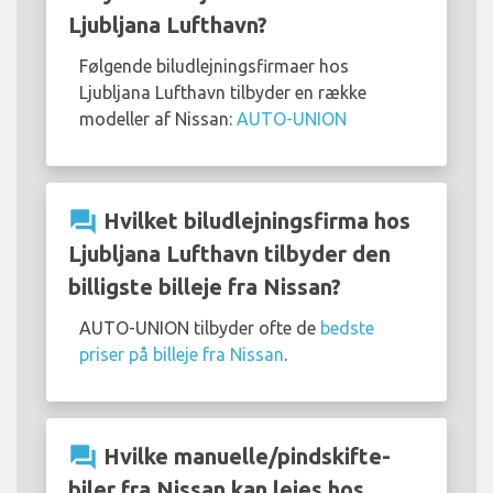
Ljubljana Lufthavn?
Følgende biludlejningsfirmaer hos
Ljubljana Lufthavn tilbyder en række
modeller af Nissan:
AUTO-UNION
question_answer
Hvilket biludlejningsfirma hos
Ljubljana Lufthavn tilbyder den
billigste billeje fra Nissan?
AUTO-UNION tilbyder ofte de
bedste
priser på billeje fra Nissan
.
question_answer
Hvilke manuelle/pindskifte-
biler fra Nissan kan lejes hos