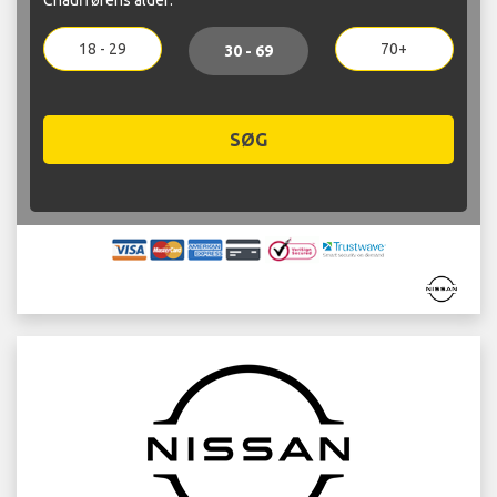
18 - 29
70+
30 - 69
SØG