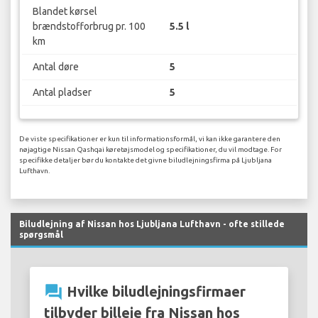
Blandet kørsel
brændstofforbrug pr. 100
5.5 l
km
Antal døre
5
Antal pladser
5
De viste specifikationer er kun til informationsformål, vi kan ikke garantere den
nøjagtige Nissan Qashqai køretøjsmodel og specifikationer, du vil modtage. For
specifikke detaljer bør du kontakte det givne biludlejningsfirma på Ljubljana
Lufthavn.
Biludlejning af Nissan hos Ljubljana Lufthavn - ofte stillede
spørgsmål
question_answer
Hvilke biludlejningsfirmaer
tilbyder billeje fra Nissan hos