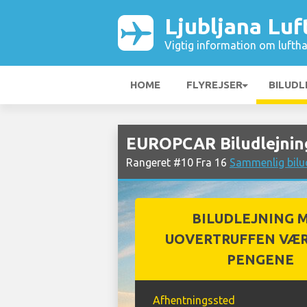
Ljubljana Lu
Vigtig information om luftha
HOME
FLYREJSER
BILUDL
EUROPCAR Biludlejning
Rangeret #10 Fra 16
Sammenlig bilud
BILUDLEJNING 
UOVERTRUFFEN VÆR
PENGENE
Afhentningssted