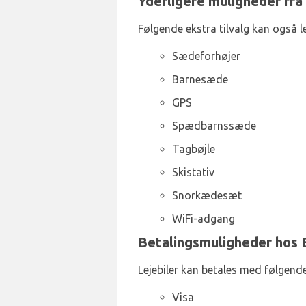
Yderligere muligheder fra
Følgende ekstra tilvalg kan også 
Sædeforhøjer
Barnesæde
GPS
Spædbarnssæde
Tagbøjle
Skistativ
Snorkædesæt
WiFi-adgang
Betalingsmuligheder hos 
Lejebiler kan betales med følgende
Visa