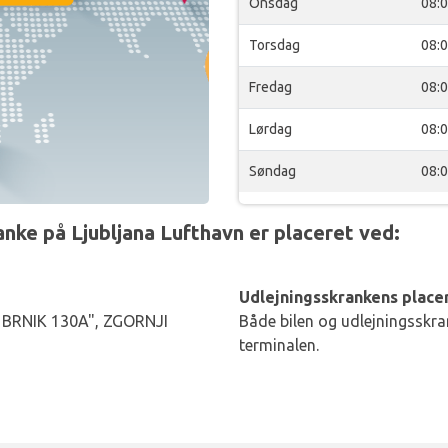
Onsdag
08:
Torsdag
08:
Fredag
08:
Lørdag
08:
Søndag
08:
ke på Ljubljana Lufthavn er placeret ved:
Udlejningsskrankens placer
 BRNIK 130A", ZGORNJI
Både bilen og udlejningsskran
terminalen.