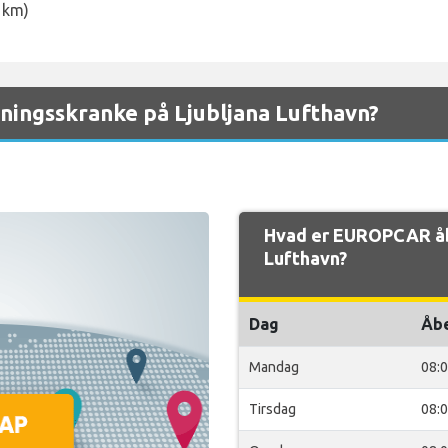
 km)
ingsskranke på Ljubljana Lufthavn?
Hvad er EUROPCAR åbn
Lufthavn?
Dag
Åb
Mandag
08:
Tirsdag
08: