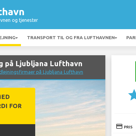
fthavn
vnen og tjenester
EJNING
TRANSPORT TIL OG FRA LUFTHAVNEN
PAR
 på Ljubljana Lufthavn
lejningsfirmaer på Ljubljana Lufthavn
st
MED
DI FOR
credit_card
PRIS