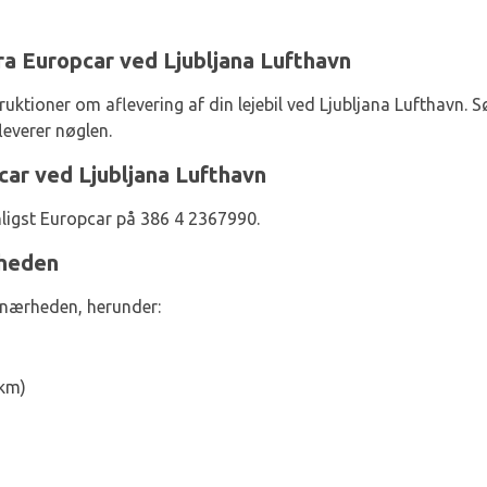
 fra Europcar ved Ljubljana Lufthavn
uktioner om aflevering af din lejebil ved Ljubljana Lufthavn. Sø
leverer nøglen.
ar ved Ljubljana Lufthavn
nligst Europcar på 386 4 2367990.
rheden
 nærheden, herunder:
 km)