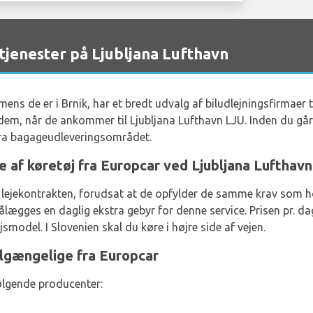
jenester på Ljubljana Lufthavn
 mens de er i Brnik, har et bredt udvalg af biludlejningsfirmaer 
ne dem, når de ankommer til Ljubljana Lufthavn LJU. Inden du går
fra bagageudleveringsområdet.
e af køretøj fra Europcar ved Ljubljana Lufthavn
il lejekontrakten, forudsat at de opfylder de samme krav som 
lægges en daglig ekstra gebyr for denne service. Prisen pr. da
smodel. I Slovenien skal du køre i højre side af vejen.
ilgængelige fra Europcar
følgende producenter: