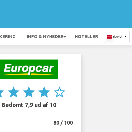
KERING
INFO & NYHEDER
HOTELLER
dansk
ar
star
star
star
star_border
Bedømt 7,9 ud af 10
80 / 100