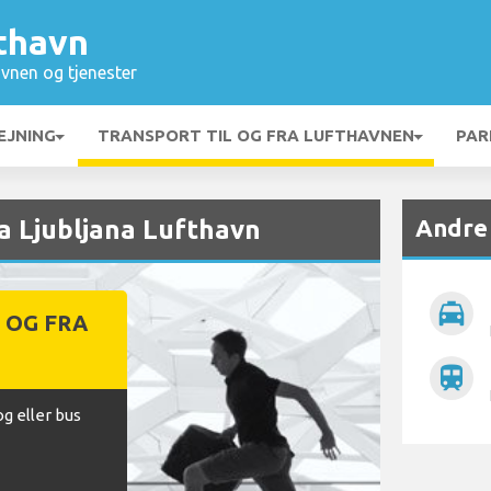
fthavn
vnen og tjenester
EJNING
TRANSPORT TIL OG FRA LUFTHAVNEN
PAR
Andre
ra Ljubljana Lufthavn
local_taxi
 OG FRA
N
train
og eller bus