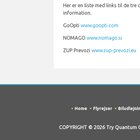
Her er en liste med links til de tre
information.
GoOpti
www.goopti.com
NOMAGO
www.nomago.si
ZUP Prevozi
www.zup-prevozi.eu
Home
Flyrejser
Biludlejni
COPYRIGHT © 2026 Try Quantum OU t