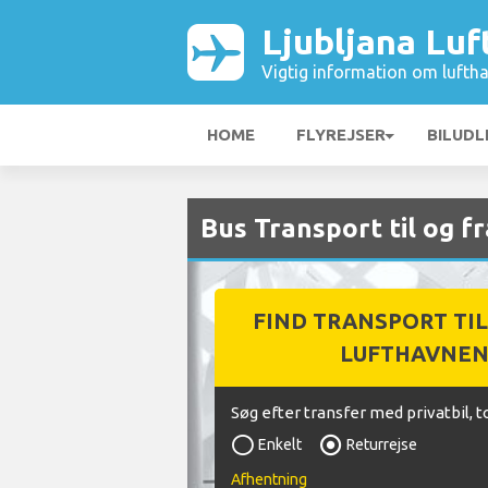
Ljubljana Lu
Vigtig information om luftha
HOME
FLYREJSER
BILUDL
Bus Transport til og f
FIND TRANSPORT TIL
LUFTHAVNE
Søg efter transfer med privatbil, t
Enkelt
Returrejse
Afhentning