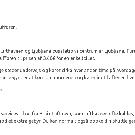
ufføren.
 lufthavnen og Ljubljana busstation i centrum af Ljubljana. Tur
fføren til prisen af 3,60€ for en enkeltbillet.
ge steder undervejs og kører cirka hver anden time på hverdage
ene begynder at køre om morgenen og kører indtil aftenen hve
r
.
 services til og fra Brnik Lufthavn, som lufthavnen ofte kaldes
od et ekstra gebyr. Du kan normalt også booke din shuttle gen