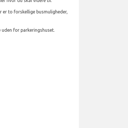
er hvor du skal videre til.
er to forskellige busmuligheder,
e uden for parkeringshuset.