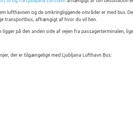
rt til og fra Ljubljana Lufthavn
afhængigt af din destination ell
em lufthavnen og de omkringliggende områder er med bus. Der 
ge transportbus, afhængigt af hvor du vil hen.
ligger på den anden side af vejen fra passagerterminalen, lig
 linjer, der er tilgængelige med Ljubljana Lufthavn Bus: