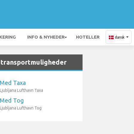
KERING
INFO & NYHEDER
HOTELLER
dansk
 transportmuligheder
Med Taxa
Ljubljana Lufthavn Taxa
Med Tog
Ljubljana Lufthavn Tog