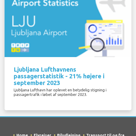
Ljubljana Lufthavnens
passagerstatistik - 21% højere i
september 2023
Ljubljana Lufthavn har oplevet en betydelig stigning i
passagertrafik i løbet af september 2023.
Home
Flyrejser
Biludlejning
Transport til og fra