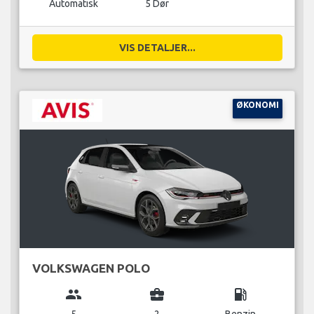
Automatisk
5 Dør
VIS DETALJER...
ØKONOMI
VOLKSWAGEN POLO
group
business_center
local_gas_station
5
2
Benzin