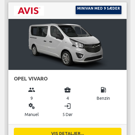
MINIVAN MED 9 SÆDER
OPEL VIVARO
group
business_center
local_gas_station
9
4
Benzin
miscellaneous_services
login
Manuel
5 Dør
VIS DETALJER...