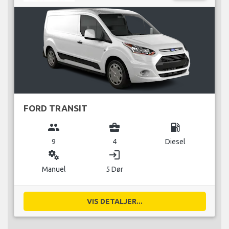
FORD TRANSIT
group
business_center
local_gas_station
9
4
Diesel
miscellaneous_services
login
Manuel
5 Dør
VIS DETALJER...