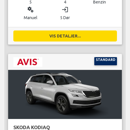
5
4
Benzin
miscellaneous_services
login
Manuel
5 Dør
VIS DETALJER...
STANDARD
SKODA KODIAQ