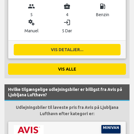
group
business_center
local_gas_station
5
4
Benzin
miscellaneous_services
login
Manuel
5 Dør
VIS DETALJER...
VIS ALLE
Hvilke tilgængelige udlejningsbiler er billigst fra Avis på
Ljubljana Lufthavn?
Udlejningsbiler til laveste pris fra Avis på Ljubljana
Lufthavn efter kategori er:
MINIVAN