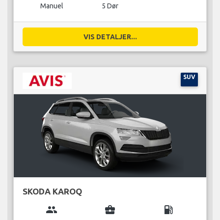
Manuel
5 Dør
VIS DETALJER...
SUV
SKODA KAROQ
group
business_center
local_gas_station