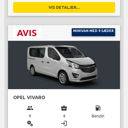
VIS DETALJER...
MINIVAN MED 9 SÆDER
OPEL VIVARO
group
business_center
local_gas_station
9
4
Benzin
miscellaneous_services
login