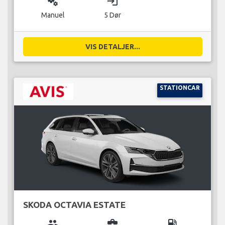
miscellaneous_services
login
Manuel
5 Dør
VIS DETALJER...
STATIONCAR
SKODA OCTAVIA ESTATE
group
business_center
local_gas_station