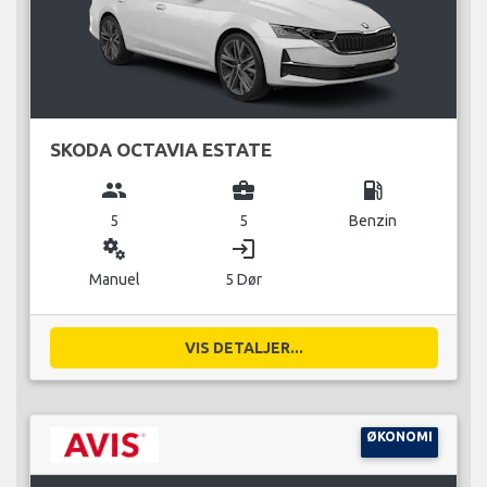
SKODA OCTAVIA ESTATE
group
business_center
local_gas_station
5
5
Benzin
miscellaneous_services
login
Manuel
5 Dør
VIS DETALJER...
ØKONOMI