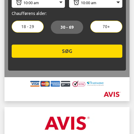
Chaufførens alder:
18 - 29
70+
30 - 69
SØG