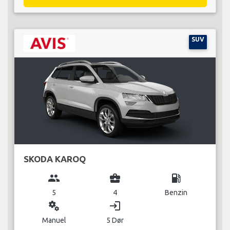
SUV
SKODA KAROQ
group
business_center
local_gas_station
5
4
Benzin
miscellaneous_services
login
Manuel
5 Dør