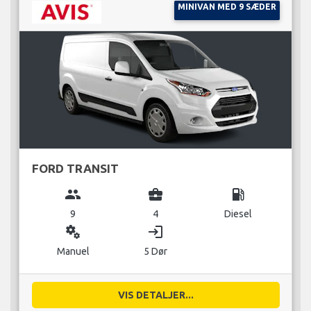
MINIVAN MED 9 SÆDER
FORD TRANSIT
group
business_center
local_gas_station
9
4
Diesel
miscellaneous_services
login
Manuel
5 Dør
VIS DETALJER...