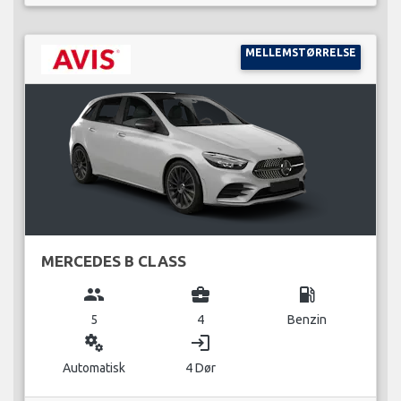
MELLEMSTØRRELSE
MERCEDES B CLASS
group
business_center
local_gas_station
5
4
Benzin
miscellaneous_services
login
Automatisk
4 Dør