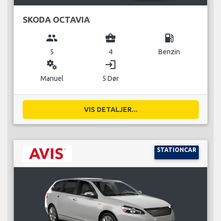
SKODA OCTAVIA
group
business_center
local_gas_station
5
4
Benzin
miscellaneous_services
login
Manuel
5 Dør
VIS DETALJER...
STATIONCAR