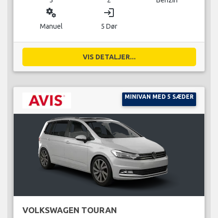
miscellaneous_services
login
Manuel
5 Dør
VIS DETALJER...
MINIVAN MED 5 SÆDER
VOLKSWAGEN TOURAN