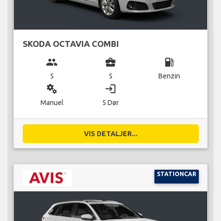
SKODA OCTAVIA COMBI
group
business_center
local_gas_station
5
5
Benzin
miscellaneous_services
login
Manuel
5 Dør
VIS DETALJER...
STATIONCAR