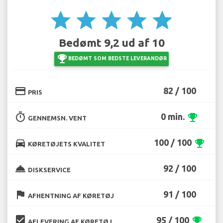
star
star
star
star
star
Bedømt 9,2 ud af 10
emoji_events
BEDØMT SOM BEDSTE LEVERANDØR
credit_card
82 / 100
PRIS
timer
0 min.
emoji_events
GENNEMSN. VENT
directions_car
100 / 100
emoji_events
KØRETØJETS KVALITET
room_service
92 / 100
DISKSERVICE
flag
91 / 100
AFHENTNING AF KØRETØJ
beenhere
95 / 100
emoji_events
AFLEVERING AF KØRETØJ