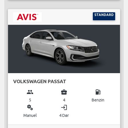
STANDARD
VOLKSWAGEN PASSAT
group
business_center
local_gas_station
5
4
Benzin
miscellaneous_services
login
Manuel
4 Dør