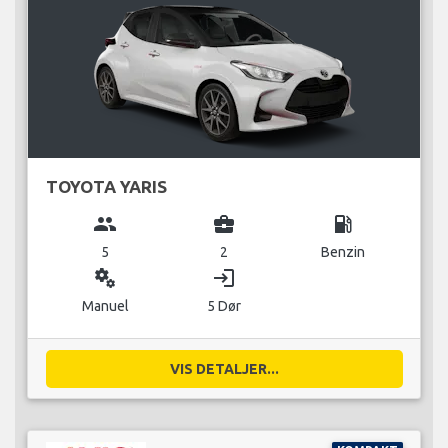
TOYOTA YARIS
group
business_center
local_gas_station
5
2
Benzin
miscellaneous_services
login
Manuel
5 Dør
VIS DETALJER...