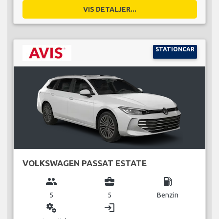
VIS DETALJER...
STATIONCAR
VOLKSWAGEN PASSAT ESTATE
group
business_center
local_gas_station
5
5
Benzin
miscellaneous_services
login