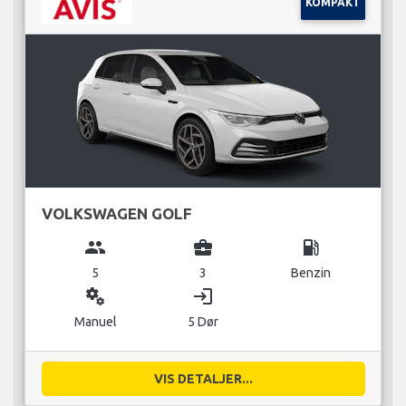
KOMPAKT
VOLKSWAGEN GOLF
group
business_center
local_gas_station
5
3
Benzin
miscellaneous_services
login
Manuel
5 Dør
VIS DETALJER...