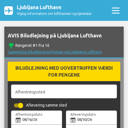
Ljubljana Lufthavn
Vigtig information om lufthavnen og tjenester
AVIS Biludlejning på Ljubljana Lufthavn
emoji_events
Rangeret #1 Fra 16
Sammenlig biludlejningsfirmaer på Ljubljana Lufthavn
BILUDLEJNING MED UOVERTRUFFEN VÆRDI
FOR PENGENE
Afhentningssted
Aflevering samme sted
Afhentningsdato
Afleveringsdato