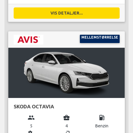
VIS DETALJER...
MELLEMSTØRRELSE
SKODA OCTAVIA
group
business_center
local_gas_station
5
4
Benzin