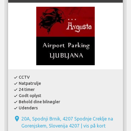
CCTV
check
Natpatrulje
check
24 timer
check
Godt oplyst
check
Behold dine bilnøgler
check
Udendørs
check
place
20A, Spodnji Brnik, 4207 Spodnje Creklje na
Gorenjskem, Slovenija 4207 |
vis på kort