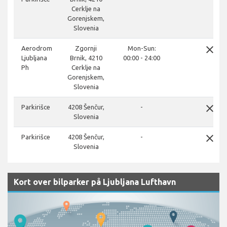
Cerklje na
Gorenjskem,
Slovenia
close
Aerodrom
Zgornji
Mon-Sun:
Ljubljana
Brnik, 4210
00:00 - 24:00
Ph
Cerklje na
Gorenjskem,
Slovenia
close
Parkirišce
4208 Šenčur,
-
Slovenia
close
Parkirišce
4208 Šenčur,
-
Slovenia
Kort over bilparker på Ljubljana Lufthavn