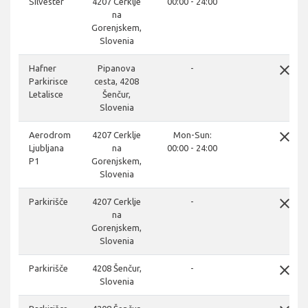
Silvester
4207 Cerklje
00:00 - 24:00
na
Gorenjskem,
Slovenia
close
Hafner
Pipanova
-
Parkirisce
cesta, 4208
Letalisce
Šenčur,
Slovenia
close
Aerodrom
4207 Cerklje
Mon-Sun:
Ljubljana
na
00:00 - 24:00
P1
Gorenjskem,
Slovenia
close
Parkirišče
4207 Cerklje
-
na
Gorenjskem,
Slovenia
close
Parkirišče
4208 Šenčur,
-
Slovenia