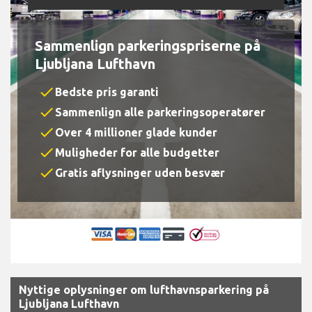
Sammenlign parkeringspriserne på
Ljubljana Lufthavn
check
Bedste pris garanti
check
Sammenlign alle parkeringsoperatører
check
Over 4 millioner glade kunder
check
Muligheder for alle budgetter
check
Gratis aflysninger uden besvær
Nyttige oplysninger om lufthavnsparkering på
Ljubljana Lufthavn