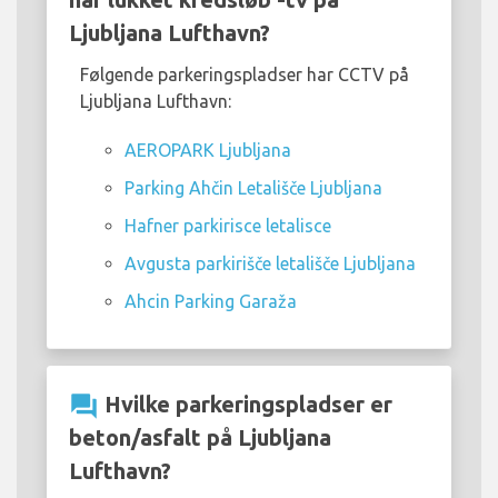
Ljubljana Lufthavn?
Følgende parkeringspladser har CCTV på
Ljubljana Lufthavn:
AEROPARK Ljubljana
Parking Ahčin Letališče Ljubljana
Hafner parkirisce letalisce
Avgusta parkirišče letališče Ljubljana
Ahcin Parking Garaža
question_answer
Hvilke parkeringspladser er
beton/asfalt på Ljubljana
Lufthavn?