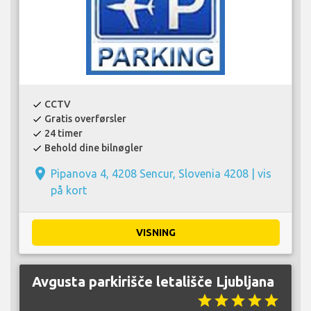
CCTV
check
Gratis overførsler
check
24 timer
check
Behold dine bilnøgler
check
place
Pipanova 4, 4208 Sencur, Slovenia 4208 |
vis
på kort
VISNING
Avgusta parkirišče letališče Ljubljana
star
star
star
star
star