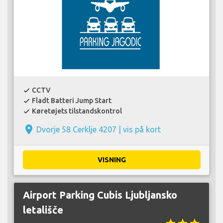
CCTV
check
Fladt Batteri Jump Start
check
Køretøjets tilstandskontrol
check
place
Dvorje 58 Cerklje 4207 |
vis på kort
VISNING
Airport Parking Cubis Ljubljansko
letališče