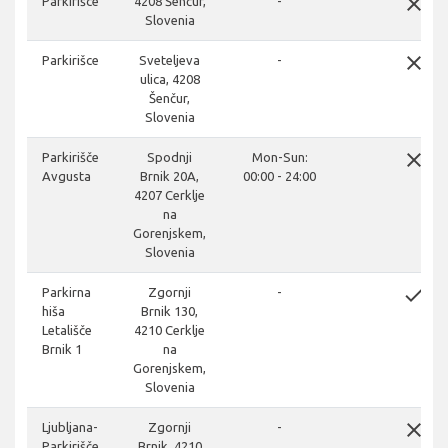
close
Parkirišce
4208 Šenčur,
-
Slovenia
close
Parkirišce
Sveteljeva
-
ulica, 4208
Šenčur,
Slovenia
close
Parkirišče
Spodnji
Mon-Sun:
Avgusta
Brnik 20A,
00:00 - 24:00
4207 Cerklje
na
Gorenjskem,
Slovenia
done
Parkirna
Zgornji
-
hiša
Brnik 130,
Letališče
4210 Cerklje
Brnik 1
na
Gorenjskem,
Slovenia
close
Ljubljana-
Zgornji
-
Parkirišče
Brnik, 4210