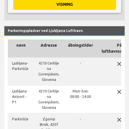
VISNING
Parkeringspladser ved Ljubljana Lufthavn
navn
Adresse
åbningstider
På
lufthavnsomr
close
Ljubljana-
4210 Cerklje
-
Parkirišče
na
Gorenjskem,
Slovenia
close
Ljubljana
4210 Cerklje
Mon-Sun:
Airport -
na
00:00 - 24:00
P1
Gorenjskem,
Slovenia
close
Parkirišče
Zgornji
-
Brnik, 4207