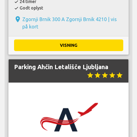
24 timer
check
Godt oplyst
check
place
Zgornji Brnik 300 A Zgornji Brnik 4210 |
vis
på kort
VISNING
Parking Ahčin Letališče Ljubljana
star
star
star
star
star