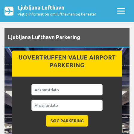
Ljubljana Lufthavn
Vigtig information om lufthavnen og tjenester
Ljubljana Lufthavn Parkering
UOVERTRUFFEN VALUE AIRPORT
PARKERING