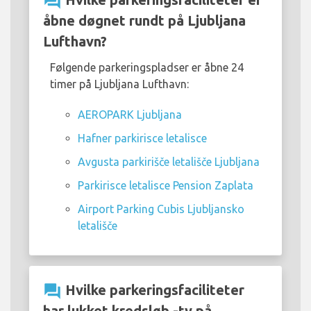
question_answer
åbne døgnet rundt på Ljubljana
Lufthavn?
Følgende parkeringspladser er åbne 24
timer på Ljubljana Lufthavn:
AEROPARK Ljubljana
Hafner parkirisce letalisce
Avgusta parkirišče letališče Ljubljana
Parkirisce letalisce Pension Zaplata
Airport Parking Cubis Ljubljansko
letališče
question_answer
Hvilke parkeringsfaciliteter
har lukket kredsløb -tv på