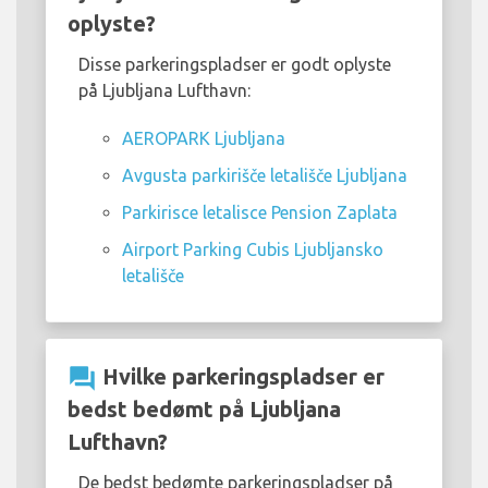
oplyste?
Disse parkeringspladser er godt oplyste
på Ljubljana Lufthavn:
AEROPARK Ljubljana
Avgusta parkirišče letališče Ljubljana
Parkirisce letalisce Pension Zaplata
Airport Parking Cubis Ljubljansko
letališče
question_answer
Hvilke parkeringspladser er
bedst bedømt på Ljubljana
Lufthavn?
De bedst bedømte parkeringspladser på