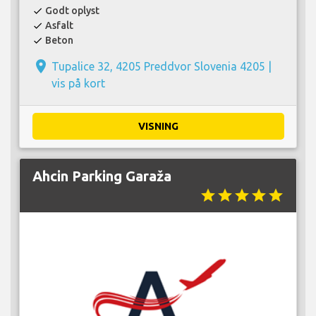
Godt oplyst
check
Asfalt
check
Beton
check
place
Tupalice 32, 4205 Preddvor Slovenia 4205 |
vis på kort
VISNING
Ahcin Parking Garaža
star
star
star
star
star