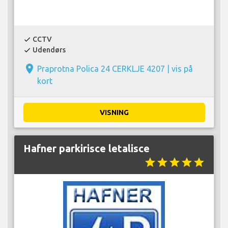
CCTV
check
Udendørs
check
place
Praprotna Polica 24 CERKLJE 4207 |
vis på
kort
VISNING
Hafner parkirisce letalisce
star
star
star
star
star