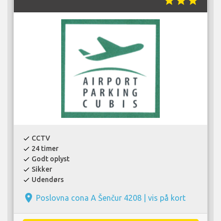
star
star
star
CCTV
check
24 timer
check
Godt oplyst
check
Sikker
check
Udendørs
check
place
Poslovna cona A Šenčur 4208 |
vis på kort