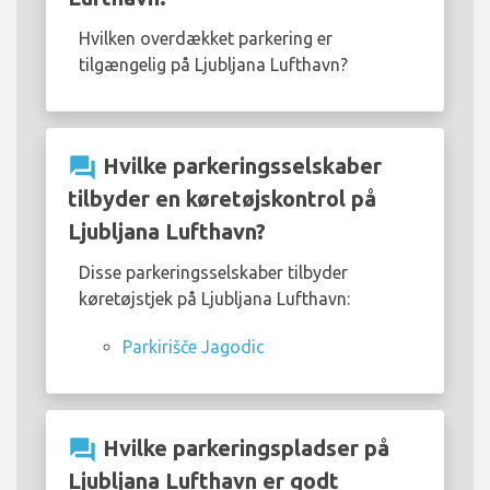
Hvilken overdækket parkering er
tilgængelig på Ljubljana Lufthavn?
question_answer
Hvilke parkeringsselskaber
tilbyder en køretøjskontrol på
Ljubljana Lufthavn?
Disse parkeringsselskaber tilbyder
køretøjstjek på Ljubljana Lufthavn:
Parkirišče Jagodic
question_answer
Hvilke parkeringspladser på
Ljubljana Lufthavn er godt