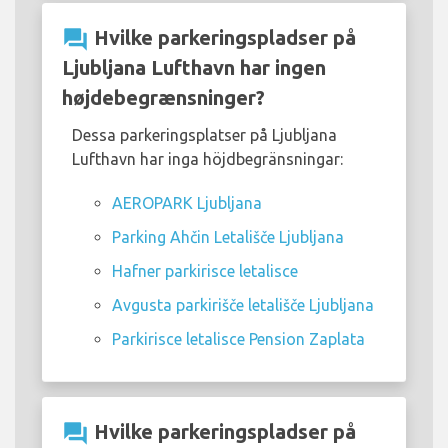
question_answer
Hvilke parkeringspladser på
Ljubljana Lufthavn har ingen
højdebegrænsninger?
Dessa parkeringsplatser på Ljubljana
Lufthavn har inga höjdbegränsningar:
AEROPARK Ljubljana
Parking Ahčin Letališče Ljubljana
Hafner parkirisce letalisce
Avgusta parkirišče letališče Ljubljana
Parkirisce letalisce Pension Zaplata
question_answer
Hvilke parkeringspladser på