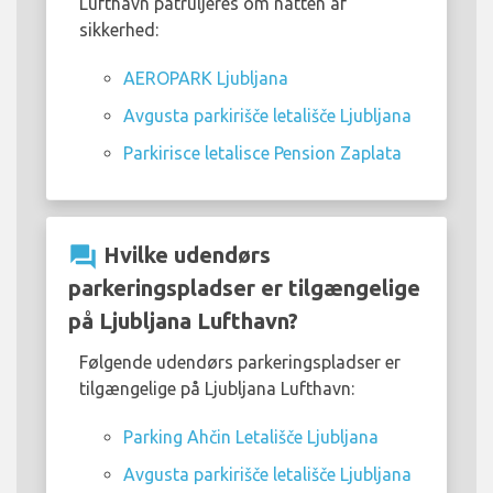
Lufthavn patruljeres om natten af
sikkerhed:
AEROPARK Ljubljana
Avgusta parkirišče letališče Ljubljana
Parkirisce letalisce Pension Zaplata
question_answer
Hvilke udendørs
parkeringspladser er tilgængelige
på Ljubljana Lufthavn?
Følgende udendørs parkeringspladser er
tilgængelige på Ljubljana Lufthavn:
Parking Ahčin Letališče Ljubljana
Avgusta parkirišče letališče Ljubljana