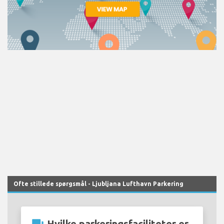
Ofte stillede spørgsmål - Ljubljana Lufthavn Parkering
Hvilke parkeringsfaciliteter er