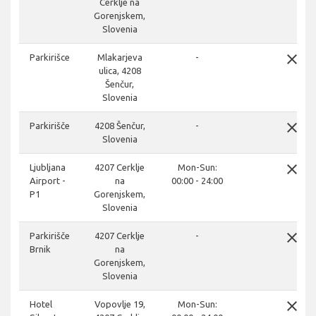
Cerklje na
Gorenjskem,
Slovenia
close
Parkirišce
Mlakarjeva
-
ulica, 4208
Šenčur,
Slovenia
close
Parkirišče
4208 Šenčur,
-
Slovenia
close
Ljubljana
4207 Cerklje
Mon-Sun:
Airport -
na
00:00 - 24:00
P1
Gorenjskem,
Slovenia
close
Parkirišče
4207 Cerklje
-
Brnik
na
Gorenjskem,
Slovenia
close
Hotel
Vopovlje 19,
Mon-Sun: