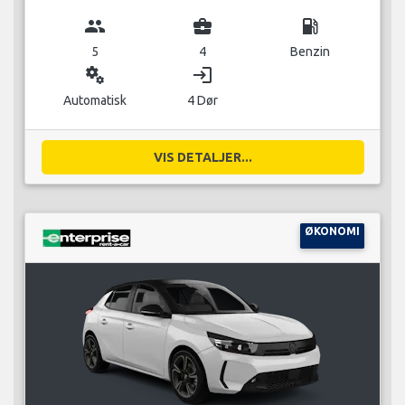
group
business_center
local_gas_station
5
4
Benzin
miscellaneous_services
login
Automatisk
4 Dør
VIS DETALJER...
ØKONOMI