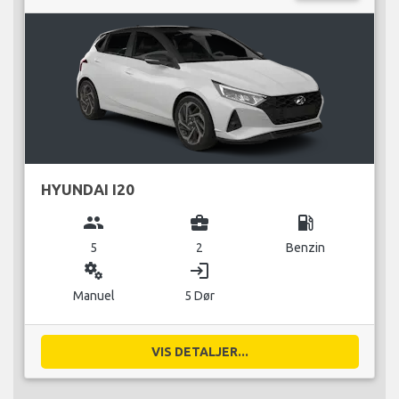
HYUNDAI I20
group
business_center
local_gas_station
5
2
Benzin
miscellaneous_services
login
Manuel
5 Dør
VIS DETALJER...