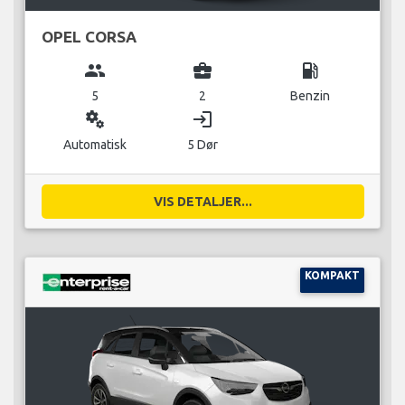
OPEL CORSA
group
business_center
local_gas_station
5
2
Benzin
miscellaneous_services
login
Automatisk
5 Dør
VIS DETALJER...
KOMPAKT