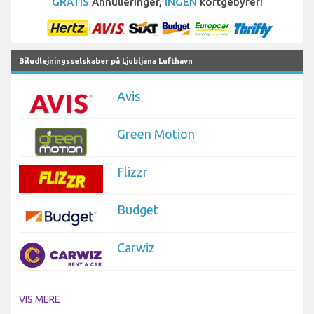
GRATIS
Annulleringer,
INGEN
kortgebyrer!
Biludlejningsselskaber på Ljubljana Lufthavn
Avis
Green Motion
Flizzr
Budget
Carwiz
VIS MERE