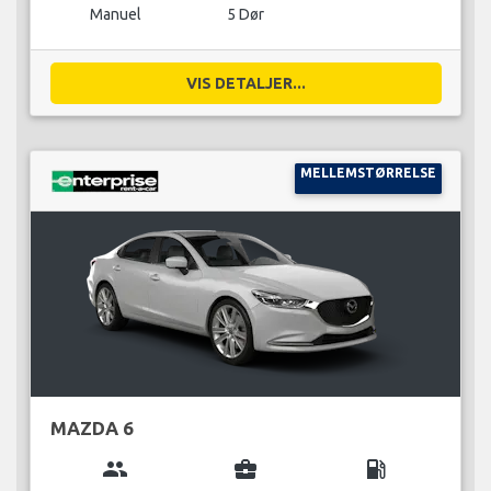
Manuel
5 Dør
VIS DETALJER...
MELLEMSTØRRELSE
MAZDA 6
group
business_center
local_gas_station