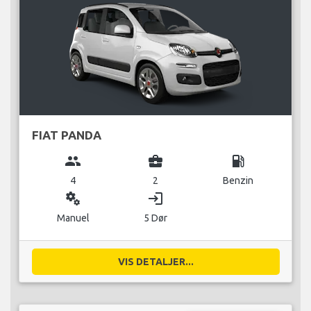
FIAT PANDA
group
business_center
local_gas_station
4
2
Benzin
miscellaneous_services
login
Manuel
5 Dør
VIS DETALJER...