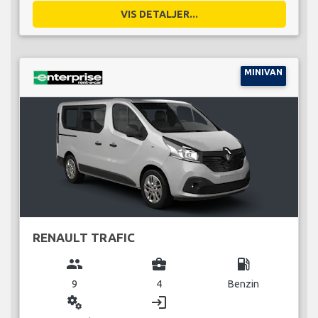
VIS DETALJER...
MINIVAN
RENAULT TRAFIC
group
business_center
local_gas_station
9
4
Benzin
miscellaneous_services
login