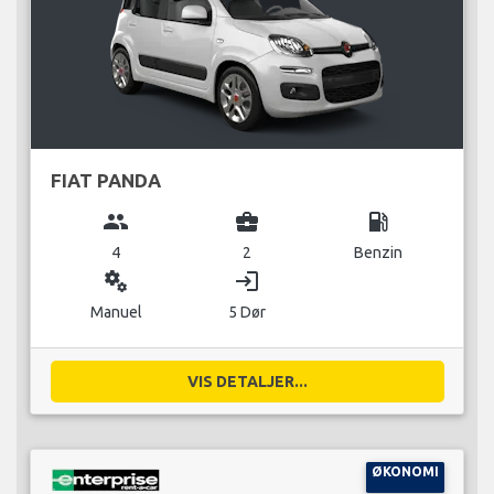
FIAT PANDA
group
business_center
local_gas_station
4
2
Benzin
miscellaneous_services
login
Manuel
5 Dør
VIS DETALJER...
ØKONOMI