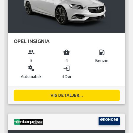
OPEL INSIGNIA
group
business_center
local_gas_station
5
4
Benzin
miscellaneous_services
login
Automatisk
4 Dør
VIS DETALJER...
ØKONOMI