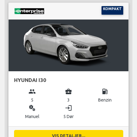
KOMPAKT
HYUNDAI I30
group
business_center
local_gas_station
5
3
Benzin
miscellaneous_services
login
Manuel
5 Dør
VIS DETALJER...