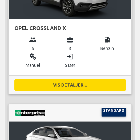
OPEL CROSSLAND X
group
business_center
local_gas_station
5
3
Benzin
miscellaneous_services
login
Manuel
5 Dør
VIS DETALJER...
STANDARD