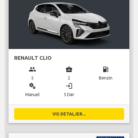
RENAULT CLIO
group
business_center
local_gas_station
5
2
Benzin
miscellaneous_services
login
Manuel
5 Dør
VIS DETALJER...