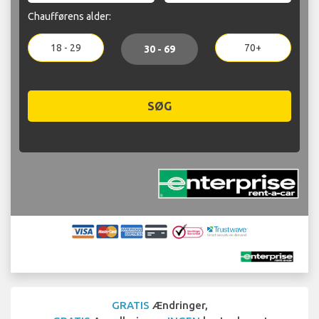
Chaufførens alder:
18 - 29
70+
30 - 69
SØG
GRATIS
Ændringer,