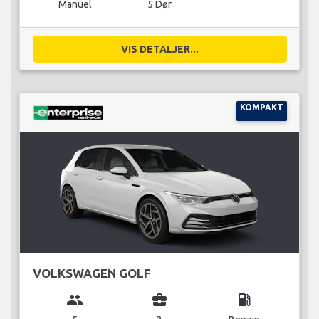
Manuel
5 Dør
VIS DETALJER...
KOMPAKT
VOLKSWAGEN GOLF
group
business_center
local_gas_station