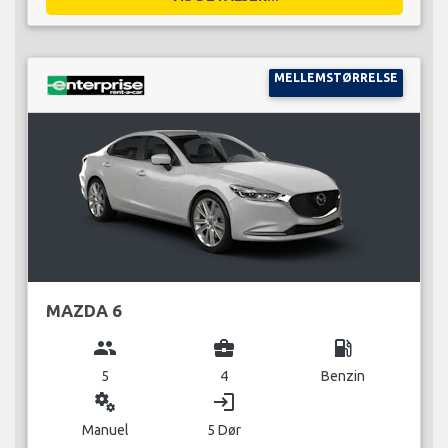
MELLEMSTØRRELSE
MAZDA 6
group
business_center
local_gas_station
5
4
Benzin
miscellaneous_services
login
Manuel
5 Dør