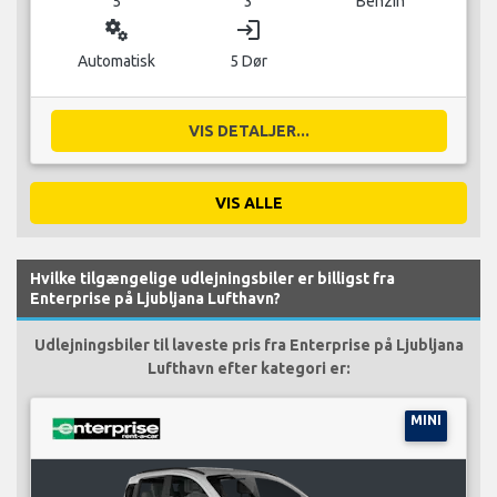
5
3
Benzin
miscellaneous_services
login
Automatisk
5 Dør
VIS DETALJER...
VIS ALLE
Hvilke tilgængelige udlejningsbiler er billigst fra
Enterprise på Ljubljana Lufthavn?
Udlejningsbiler til laveste pris fra Enterprise på Ljubljana
Lufthavn efter kategori er:
MINI