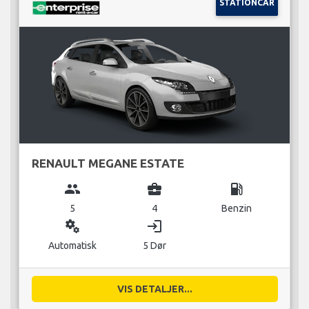
STATIONCAR
RENAULT MEGANE ESTATE
group
business_center
local_gas_station
5
4
Benzin
miscellaneous_services
login
Automatisk
5 Dør
VIS DETALJER...