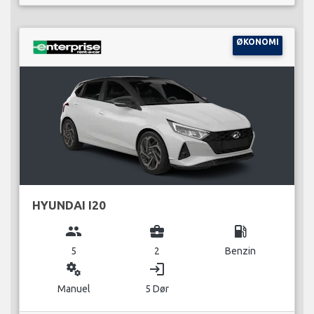
ØKONOMI
HYUNDAI I20
group
business_center
local_gas_station
5
2
Benzin
miscellaneous_services
login
Manuel
5 Dør