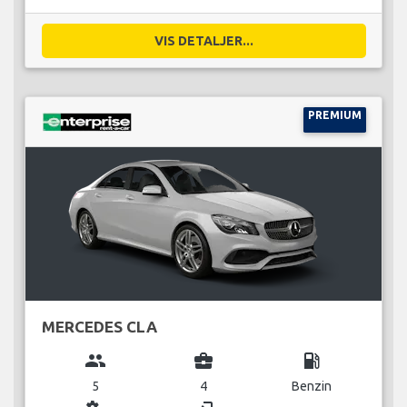
VIS DETALJER...
PREMIUM
MERCEDES CLA
group
business_center
local_gas_station
5
4
Benzin