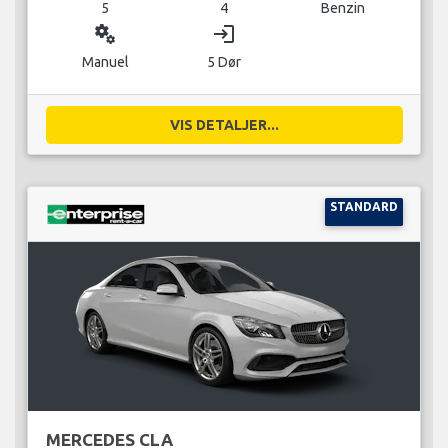
5
4
Benzin
miscellaneous_services
login
Manuel
5 Dør
VIS DETALJER...
STANDARD
MERCEDES CLA